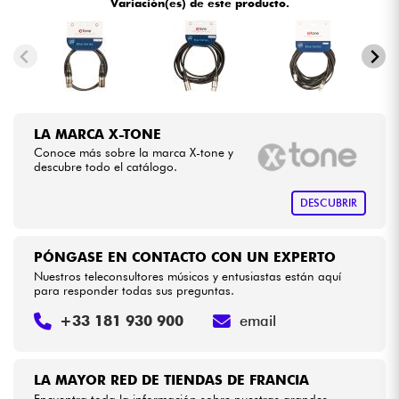
Variación(es) de este producto.
•
Star
'
S
Music
BRUXELLES
Cables & Acces.
•
Star
'
S
Music
LILLE
HiFi
•
Star
'
S
Music
PARIS
LA MARCA X-TONE
Bundle
•
Star
'
S
Music
TOULOUSE
Conoce más sobre la marca X-tone y
descubre todo el catálogo.
Ver nuestras marcas
DESCUBRIR
PÓNGASE EN CONTACTO CON UN EXPERTO
Nuestros teleconsultores músicos y entusiastas están aquí
para responder todas sus preguntas.
+33 181 930 900
email
LA MAYOR RED DE TIENDAS DE FRANCIA