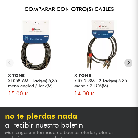
COMPARAR CON OTRO(S) CABLES
X-TONE
X-TONE
X1058-6M - Jack(M) 6,35
X1012-3M - 2 Jack(M) 6.35
mono angled / Jack(M)
Mono / 2 RCA(M)
6,35...
15.00 €
14.00 €
no te pierdas nada
al recibir nuestro boletín
Manténgase informado de buenas ofertas, ofertas