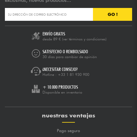
exclusivas, nuevos productos...
GO !
ENVÍO GRATIS
desde 89 €
(ver términos y condiciones)
SATISFECHO O REMBOLSADO
30 días para cambiar de opinión
¿NECESITAR CONSEJO?
Hotline :
+33 1 81 930 900
+ 10.000 PRODUCTOS
Disponible en inventario
nuestras ventajas
Pago seguro