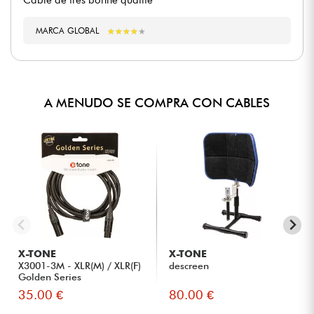
Câble de très bonne qualité
MARCA GLOBAL
★
★
★
★
★
★
★
★
★
★
A MENUDO SE COMPRA CON CABLES
X-TONE
X-TONE
X3001-3M - XLR(M) / XLR(F)
descreen
Golden Series
35.00 €
80.00 €