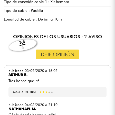
Tipo de conexión cable 1 : Xlr hembra
Tipo de cable : Pastilla
Longitud de cable : De 6m a 10m
OPINIONES DE LOS USUARIOS : 2 AVISO
3,8
5
DEJE OPINIÓN
publicado 03/09/2020 à 16:03
ARTHUR B.
Très bonne qualité
MARCA GLOBAL
★
★
★
★
★
★
★
★
★
★
publicado 04/03/2020 à 21:10
NATHANAEL M.