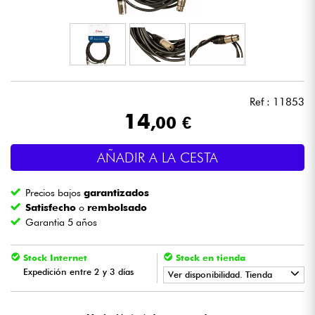
Auriculares
Micros
DJ
Ref : 11853
14
,00 €
Sistemas de Sonido
AÑADIR A LA CESTA
Luces
Precios bajos
garantizados
Batería y percusión
Satisfecho
o
rembolsado
Garantia 5 años
Vientos
Stock Internet
Stock en tienda
Expedición entre 2 y 3 días
Violines y cuarteto
Ver disponibilidad. Tienda
•
Star
'
S
Music
BORDEAUX
Niños