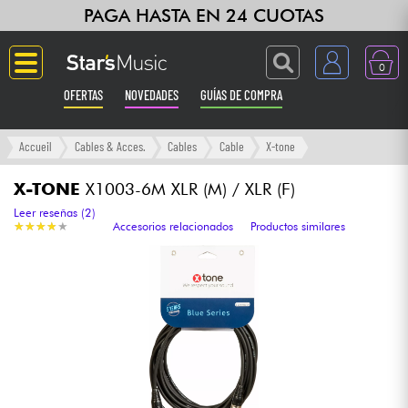
PAGA HASTA EN 24 CUOTAS
0
OFERTAS
NOVEDADES
GUÍAS DE COMPRA
Langue
Accueil
Cables & Acces.
Cables
Cable
X-tone
Guitarras & Bajos
X-TONE
X1003-6M XLR (M) / XLR (F)
Leer reseñas (2)
★
★
★
★
★
★
★
★
★
★
Accesorios relacionados
Productos similares
Ampli & Efectos
Pianos
Sintetizadores & samplers
Grabación