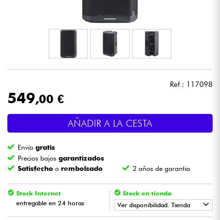
Auriculares
Micros
DJ
Ref : 117098
Sistemas de Sonido
549
,00 €
Luces
AÑADIR A LA CESTA
Batería y percusión
Envío
gratis
Precios bajos
garantizados
Vientos
Satisfecho
o
rembolsado
2 años de garantia
Violines y cuarteto
Stock Internet
Stock en tienda
entregable en 24 horas
Ver disponibilidad. Tienda
Niños