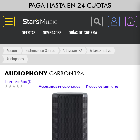
PAGA HASTA EN 24 CUOTAS
0
OFERTAS
NOVEDADES
GUÍAS DE COMPRA
Langue
Accueil
Sistemas de Sonido
Altavoces PA
Altavoz activo
Audiophony
Guitarras & Bajos
AUDIOPHONY
CARBON12A
Ampli & Efectos
Leer reseñas (0)
★
★
★
★
★
★
★
★
★
★
Accesorios relacionados
Productos similares
Pianos
Sintetizadores & samplers
Grabación