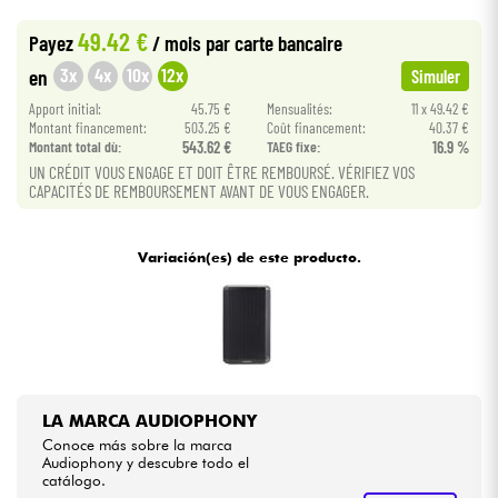
•
Star
'
S
Music
PARIS
49.42 €
Payez
/ mois
par carte bancaire
Cables & Acces.
3x
4x
10x
12x
en
Simuler
Apport initial:
45.75 €
Mensualités:
11 x 49.42 €
HiFi
Montant financement:
503.25 €
Coût financement:
40.37 €
Montant total dù:
543.62 €
TAEG fixe:
16.9 %
UN CRÉDIT VOUS ENGAGE ET DOIT ÊTRE REMBOURSÉ. VÉRIFIEZ VOS
Bundle
CAPACITÉS DE REMBOURSEMENT AVANT DE VOUS ENGAGER.
Ver nuestras marcas
Variación(es) de este producto.
LA MARCA AUDIOPHONY
Conoce más sobre la marca
Audiophony y descubre todo el
catálogo.