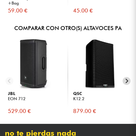
+Bag
59.00 €
45.00 €
COMPARAR CON OTRO(S) ALTAVOCES PA
JBL
QSC
EON 712
K12.2
529.00 €
879.00 €
no te pierdas nada