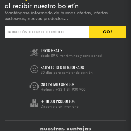
al recibir nuestro boletín
Manténgase informado de buenas ofertas, ofertas
exclusivas, nuevos productos...
GO !
ENVÍO GRATIS
desde 89 €
(ver términos y condiciones)
SATISFECHO O REMBOLSADO
30 días para cambiar de opinión
¿NECESITAR CONSEJO?
Hotline :
+33 1 81 930 900
+ 10.000 PRODUCTOS
Disponible en inventario
nuestras ventajas