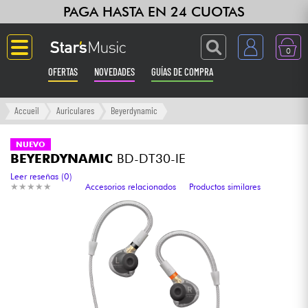
PAGA HASTA EN 24 CUOTAS
0
OFERTAS
NOVEDADES
GUÍAS DE COMPRA
Langue
Accueil
Auriculares
Beyerdynamic
Guitarras & Bajos
NUEVO
BEYERDYNAMIC
BD-DT30-IE
Ampli & Efectos
Leer reseñas (0)
★
★
★
★
★
★
★
★
★
★
Accesorios relacionados
Productos similares
Pianos
Sintetizadores & samplers
Grabación