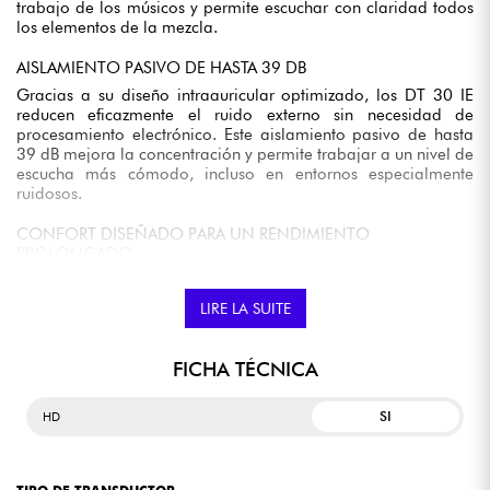
trabajo de los músicos y permite escuchar con claridad todos
los elementos de la mezcla.
AISLAMIENTO PASIVO DE HASTA 39 DB
Gracias a su diseño intraauricular optimizado, los DT 30 IE
reducen eficazmente el ruido externo sin necesidad de
procesamiento electrónico. Este aislamiento pasivo de hasta
39 dB mejora la concentración y permite trabajar a un nivel de
escucha más cómodo, incluso en entornos especialmente
ruidosos.
CONFORT DISEÑADO PARA UN RENDIMIENTO
PROLONGADO
El diseño ergonómico de los DT 30 IE se ha desarrollado a
partir de cientos de impresiones de oídos para proporcionar
LIRE LA SUITE
un ajuste natural y seguro. El ajuste se mantiene estable
durante los desplazamientos por el escenario, al tiempo que
garantiza un excelente confort durante los ensayos, conciertos
FICHA TÉCNICA
o sesiones prolongadas.
SI
HD
UN CABLE REFORZADO PARA UN USO INTENSIVO
El cable desmontable está reforzado con Kevlar para hacerlo
más resistente a las tensiones del uso diario. Este diseño
robusto reduce el desgaste provocado por la manipulación