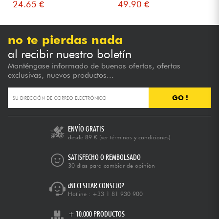
24.65 €
49.90 €
no te pierdas nada
al recibir nuestro boletín
Manténgase informado de buenas ofertas, ofertas
exclusivas, nuevos productos...
GO !
ENVÍO GRATIS
desde 89 €
(ver términos y condiciones)
SATISFECHO O REMBOLSADO
30 días para cambiar de opinión
¿NECESITAR CONSEJO?
Hotline :
+33 1 81 930 900
+ 10.000 PRODUCTOS