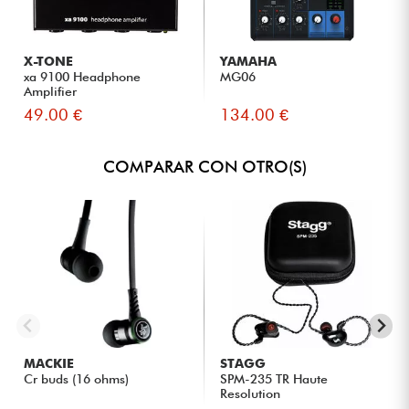
escuchar claramente su interpretación en concierto.
Ingenieros de sonido que desean una monitorización
fiable durante las actuaciones en directo.
X-TONE
YAMAHA
Técnicos de giras que buscan equipos robustos y fáciles
xa 9100 Headphone
MG06
de mantener.
Amplifier
49.00 €
134.00 €
Usuarios profesionales que valoran la calidad de sonido,
la comodidad y la durabilidad.
COMPARAR CON OTRO(S)
MACKIE
STAGG
Cr buds (16 ohms)
SPM-235 TR Haute
Resolution