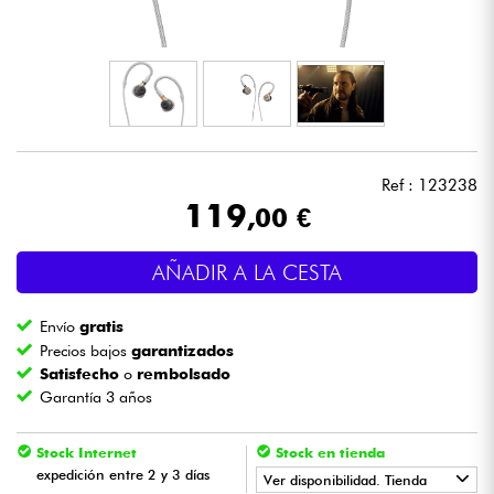
Auriculares
Micros
DJ
Ref : 123238
Sistemas de Sonido
119
,00 €
Luces
AÑADIR A LA CESTA
Batería y percusión
Envío
gratis
Precios bajos
garantizados
Vientos
Satisfecho
o
rembolsado
Garantía 3 años
Violines y cuarteto
Stock Internet
Stock en tienda
expedición entre 2 y 3 días
Ver disponibilidad. Tienda
Niños