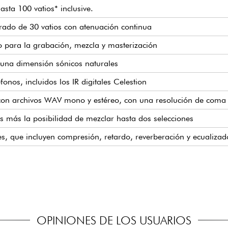
sta 100 vatios* inclusive.
grado de 30 vatios con atenuación continua
do para la grabación, mezcla y masterización
 una dimensión sónicos naturales
nos, incluidos los IR digitales Celestion
con archivos WAV mono y estéreo, con una resolución de coma f
s más la posibilidad de mezclar hasta dos selecciones
s, que incluyen compresión, retardo, reverberación y ecualizad
es para almacenar configuraciones favoritas
iento en serie/paralelo seleccionable
estéreo) para conectar dispositivos de grabación
 edición por software
 silencio con todo el sonido del amplificador y un ambiente env
tar altavoces
nido y carga IR (macOS/Windows)
DI (BT-DUAL) opcional permite la edición inalámbrica de sonido
OPINIONES DE LOS USUARIOS