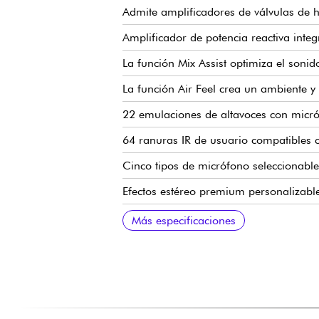
Admite amplificadores de válvulas de ha
Amplificador de potencia reactiva inte
La función Mix Assist optimiza el soni
La función Air Feel crea un ambiente y
22 emulaciones de altavoces con micrófo
64 ranuras IR de usuario compatibles 
Cinco tipos de micrófono seleccionable
Efectos estéreo premium personalizable
Diez ajustes de configuración revocabl
Bucle de efectos externo con funcionam
Salidas de línea XLR balanceadas (I/D 
USB para grabación directa de audio y
Salida de auriculares para practicar en
Salida de altavoz integrada para conec
Software dedicado para edición de so
El adaptador Bluetooth® Dual Audio MI
Más especificaciones
iOS/Android y la transmisión de audio