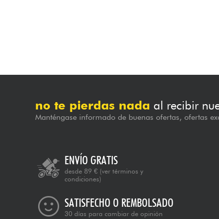
no te pierdas nada
al recibir nu
Manténgase informado de buenas ofertas, ofertas exc
ENVÍO GRATIS
desde 89 €
(ver términos y
condiciones)
SATISFECHO O REMBOLSADO
30 días para cambiar de opinión