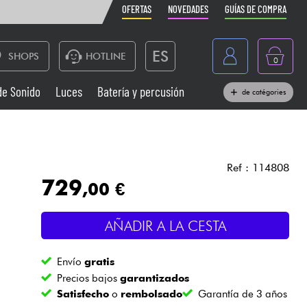
OFERTAS
NOVEDADES
GUÍAS DE COMPRA
ES
SHOPS
HOTLINE
0
France
de Sonido
Luces
Batería y percusión
de catégories
Belgique
Pianos
België
Auriculares
Deutschland
Ref : 114808
729
,00 €
Nederland
Sistemas de Sonido
English
AÑADIR A LA CESTA
Vientos
Envío
gratis
Cables & Acces.
Precios bajos
garantizados
Satisfecho
o
rembolsado
Garantía de 3 años