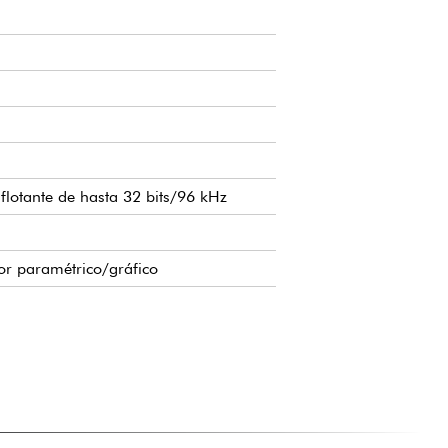
lotante de hasta 32 bits/96 kHz
or paramétrico/gráfico
olvente
 a través de aplicaciones móviles