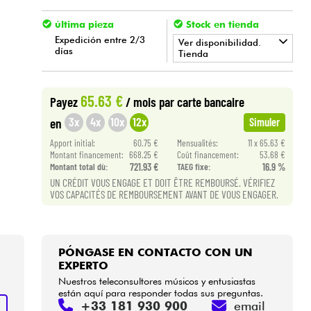
última pieza
Stock en tienda
Expedición entre 2/3
Ver disponibilidad.
días
Tienda
•
LA PÉDALE BY
Star
'
S
Music
65.63 €
Payez
/ mois
par carte bancaire
•
Star
'
S
Music
BORDEAUX
3x
4x
10x
12x
en
Simuler
•
Apport initial:
60.75 €
Mensualités:
11 x 65.63 €
Star
'
S
Music
BRUXELLES
Montant financement:
668.25 €
Coût financement:
53.68 €
Montant total dù:
721.93 €
TAEG fixe:
16.9 %
•
Star
'
S
Music
LYON
UN CRÉDIT VOUS ENGAGE ET DOIT ÊTRE REMBOURSÉ. VÉRIFIEZ
VOS CAPACITÉS DE REMBOURSEMENT AVANT DE VOUS ENGAGER.
•
Star
'
S
Music
PARIS
PÓNGASE EN CONTACTO CON UN
EXPERTO
Nuestros teleconsultores músicos y entusiastas
están aquí para responder todas sus preguntas.
+33 181 930 900
email
S