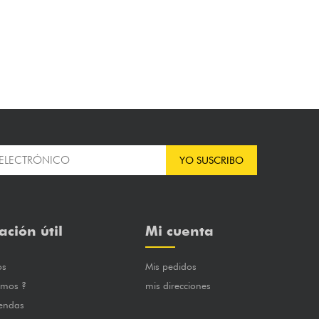
YO SUSCRIBO
ación útil
Mi cuenta
os
Mis pedidos
omos ?
mis direcciones
iendas