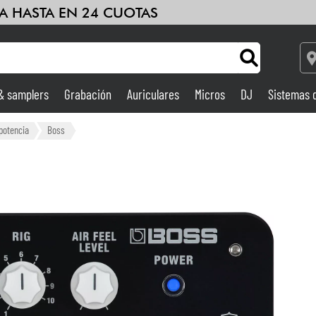
A HASTA EN 24 CUOTAS
 & samplers
Grabación
Auriculares
Micros
DJ
Sistemas 
Ampli & Efectos
potencia
Boss
Grabación
DJ
Batería y percusión
Niños