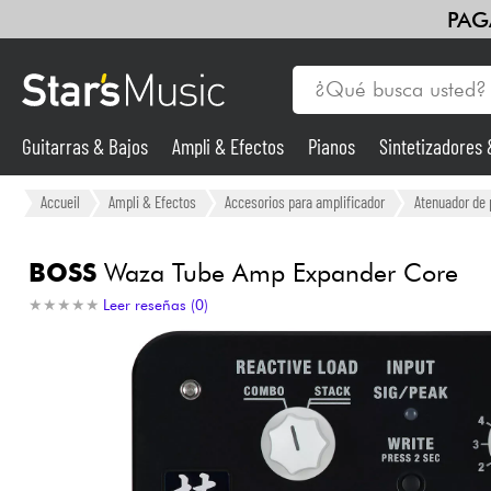
PAG
Guitarras & Bajos
Ampli & Efectos
Pianos
Sintetizadores
Guitarras & Bajos
Accueil
Ampli & Efectos
Accesorios para amplificador
Atenuador de 
Sintetizadores & samplers
BOSS
Waza Tube Amp Expander Core
★
★
★
★
★
★
★
★
★
★
Leer reseñas (0)
Micros
Luces
Violines y cuarteto