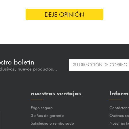
DEJE OPINIÓN
estro boletín
lusivas, nuevos productos...
nuestras ventajas
Inform
Pago seguro
Contácten
3 años de garantía
Quiénes s
Satisfecho o rembolsado
Nuestras t