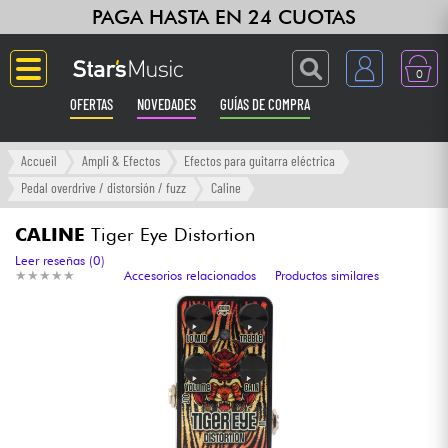
PAGA HASTA EN 24 CUOTAS
0
OFERTAS
NOVEDADES
GUÍAS DE COMPRA
Langue
Accueil
Ampli & Efectos
Efectos para guitarra eléctrica
Pedal overdrive / distorsión / fuzz
Caline
Guitarras & Bajos
CALINE
Tiger Eye Distortion
Ampli & Efectos
Leer reseñas (0)
★
★
★
★
★
★
★
★
★
★
Accesorios relacionados
Productos similares
Pianos
Sintetizadores & samplers
Grabación