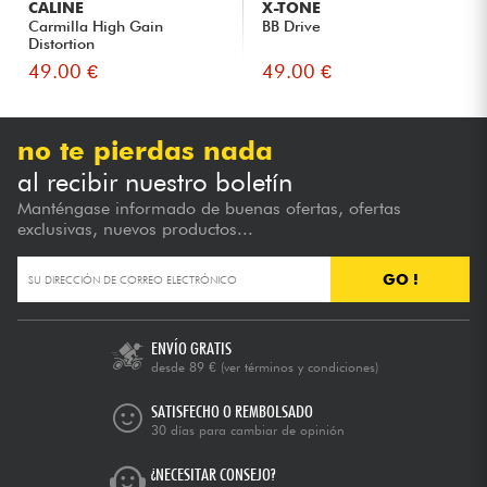
CALINE
X-TONE
Carmilla High Gain
BB Drive
Distortion
49.00 €
49.00 €
no te pierdas nada
al recibir nuestro boletín
Manténgase informado de buenas ofertas, ofertas
exclusivas, nuevos productos...
GO !
ENVÍO GRATIS
desde 89 €
(ver términos y condiciones)
SATISFECHO O REMBOLSADO
30 días para cambiar de opinión
¿NECESITAR CONSEJO?