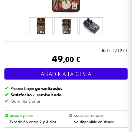
Auriculares
Micros
DJ
Ref : 121271
Sistemas de Sonido
49
,00 €
Luces
AÑADIR A LA CESTA
Batería y percusión
Precios bajos
garantizados
Satisfecho
o
rembolsado
Vientos
Garantía 3 años
Violines y cuarteto
última pieza
Stock en tienda
Expedición entre 2 y 3 días
No disponible en tienda
Niños