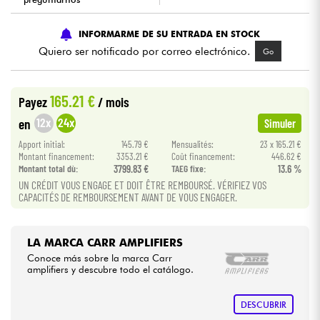
Cables & Acces.
INFORMARME DE SU ENTRADA EN STOCK
Quiero ser notificado por correo electrónico.
Go
HiFi
165.21 €
Payez
/ mois
Bundle
12x
24x
en
Simuler
Ver nuestras marcas
Apport initial:
145.79 €
Mensualités:
23 x 165.21 €
Montant financement:
3353.21 €
Coût financement:
446.62 €
Montant total dù:
3799.83 €
TAEG fixe:
13.6 %
UN CRÉDIT VOUS ENGAGE ET DOIT ÊTRE REMBOURSÉ. VÉRIFIEZ VOS
CAPACITÉS DE REMBOURSEMENT AVANT DE VOUS ENGAGER.
LA MARCA CARR AMPLIFIERS
Conoce más sobre la marca Carr
amplifiers y descubre todo el catálogo.
DESCUBRIR