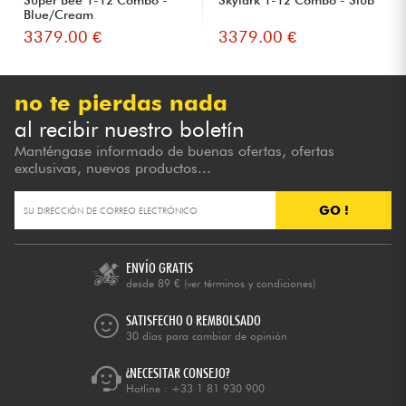
Blue/Cream
3379.00 €
3379.00 €
no te pierdas nada
al recibir nuestro boletín
Manténgase informado de buenas ofertas, ofertas
exclusivas, nuevos productos...
GO !
ENVÍO GRATIS
desde 89 €
(ver términos y condiciones)
SATISFECHO O REMBOLSADO
30 días para cambiar de opinión
¿NECESITAR CONSEJO?
Hotline :
+33 1 81 930 900