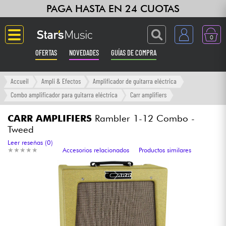
PAGA HASTA EN 24 CUOTAS
0
OFERTAS
NOVEDADES
GUÍAS DE COMPRA
Langue
Accueil
Ampli & Efectos
Amplificador de guitarra eléctrica
Combo amplificador para guitarra eléctrica
Carr amplifiers
Guitarras & Bajos
CARR AMPLIFIERS
Rambler 1-12 Combo -
Tweed
Ampli & Efectos
Leer reseñas (0)
★
★
★
★
★
★
★
★
★
★
Accesorios relacionados
Productos similares
Pianos
Sintetizadores & samplers
Grabación