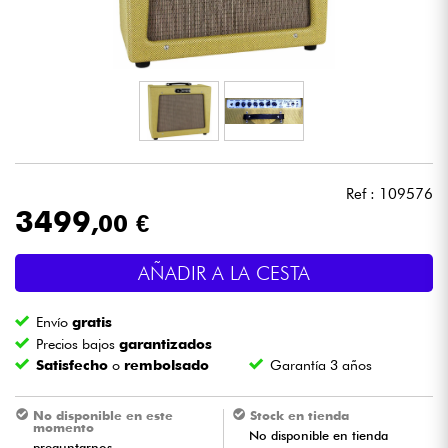
Auriculares
Micros
DJ
Sistemas de Sonido
Ref : 109576
3499
,00 €
Luces
AÑADIR A LA CESTA
Batería y percusión
Envío
gratis
Vientos
Precios bajos
garantizados
Satisfecho
o
rembolsado
Garantía 3 años
Violines y cuarteto
No disponible en este
Stock en tienda
momento
No disponible en tienda
Niños
preguntarnos