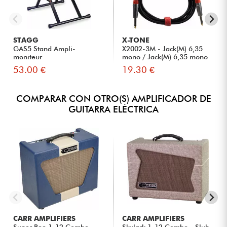
STAGG
X-TONE
GAS5 Stand Ampli-
X2002-3M - Jack(M) 6,35
moniteur
mono / Jack(M) 6,35 mono
S...
53.00 €
19.30 €
COMPARAR CON OTRO(S) AMPLIFICADOR DE
GUITARRA ELÉCTRICA
CARR AMPLIFIERS
CARR AMPLIFIERS
Super Bee 1-12 Combo -
Skylark 1-12 Combo - Slub