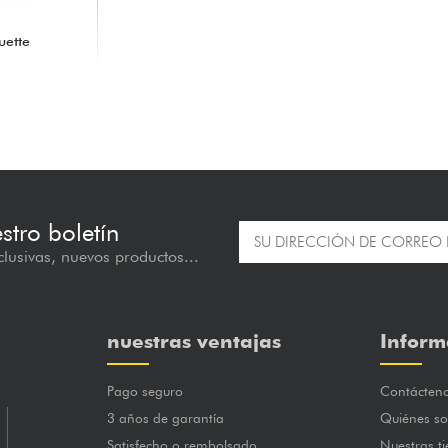
uette
estro boletín
lusivas, nuevos productos...
nuestras ventajas
Inform
Pago seguro
Contácten
3 años de garantía
Quiénes s
Satisfecho o rembolsado
Nuestras t