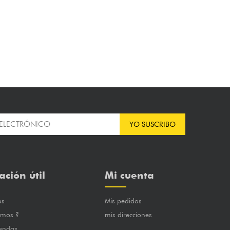
YO SUSCRIBO
ación útil
Mi cuenta
os
Mis pedidos
omos ?
mis direcciones
iendas