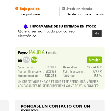
Bajo pedido
Stock en tienda
preguntarnos
No disponible en tienda
INFORMARME DE SU ENTRADA EN STOCK
Quiero ser notificado por correo
Go
electrónico.
144.01 €
Payez
/ mois
12x
24x
en
Simuler
Apport initial:
127.08 €
Mensualités:
23 x 144.01 €
Montant financement:
2922.92 €
Coût financement:
389.31 €
Montant total dù:
3312.23 €
TAEG fixe:
13.6 %
UN CRÉDIT VOUS ENGAGE ET DOIT ÊTRE REMBOURSÉ. VÉRIFIEZ
VOS CAPACITÉS DE REMBOURSEMENT AVANT DE VOUS ENGAGER.
PÓNGASE EN CONTACTO CON UN
EXPERTO