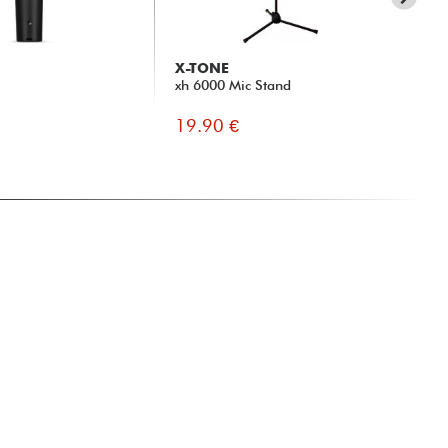
X-TONE
X-
xh 6000 Mic Stand
XD
19.90 €
89