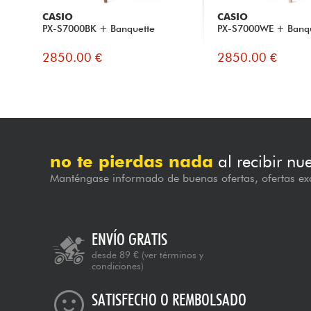
CASIO
CASIO
PX-S7000BK + Banquette
PX-S7000WE + Banq
2850.00 €
2850.00 €
no te pierdas nada
al recibir nu
Manténgase informado de buenas ofertas, ofertas exc
ENVÍO GRATIS
desde 89 €
(ver términos y
condiciones)
SATISFECHO O REMBOLSADO