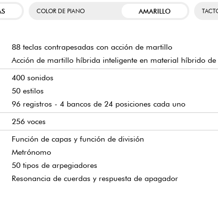
AS
AMARILLO
COLOR DE PIANO
TACT
88 teclas contrapesadas con acción de martillo
Acción de martillo híbrida inteligente en material híbrido d
400 sonidos
50 estilos
96 registros - 4 bancos de 24 posiciones cada uno
256 voces
Función de capas y función de división
Metrónomo
50 tipos de arpegiadores
Resonancia de cuerdas y respuesta de apagador
LCD retroiluminada
Grabación MIDI de 2 pistas y 5 canciones
8x Simulador de sala
1 control Pitch Bend iluminado
Audio y MIDI por Bluetooth mediante el adaptador WU-BT1
Memoria flash interna
2 salidas de auriculares: 1x miniconector de 3,5 mm, 1x m
Fuente de alimentación incluida
2x 8 vatios + 2x 8 vatios
1340 x 242 x 102 mm
14,8 kg (29,1 kg con soporte y pedales)
Juego de 3 pedales SP-34
Grabación de audio en dispositivo USB
8x Reverberación
1 mando de control iluminado
Modificación de tono mediante app
2 entradas de línea (L/R + R) en tomas de 6,3 mm
Funciona con 8 pilas AA opcionales
Funcionamiento con pilas: 2x 3 vatios + 2x 3 vatios
Soporte