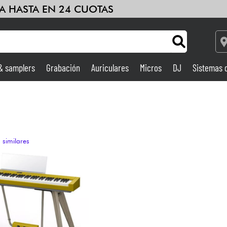
A HASTA EN 24 CUOTAS
 & samplers
Grabación
Auriculares
Micros
DJ
Sistemas 
Ampli & Efectos
Grabación
e
 similares
DJ
Batería y percusión
Niños