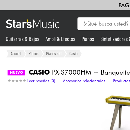
PAG
Guitarras & Bajos
Ampli & Efectos
Pianos
Sintetizadores
Guitarras & Bajos
Accueil
Pianos
Pianos set
Casio
Sintetizadores & samplers
CASIO
PX-S7000HM + Banquett
NUEVO
★
★
★
★
★
★
★
★
★
★
Leer reseñas (0)
Accesorios relacionados
Productos
Micros
Luces
Violines y cuarteto