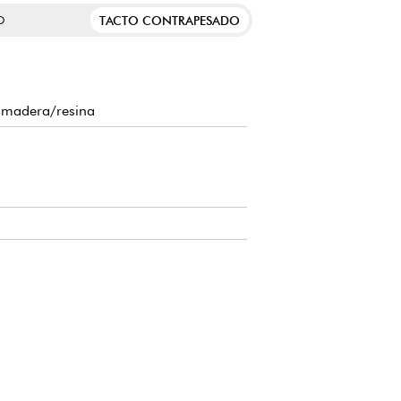
TACTO CONTRAPESADO
O
e madera/resina
0
iniconector de 6,3 mm