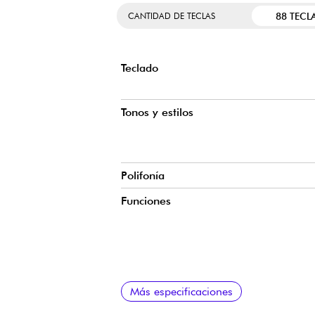
88 TECL
CANTIDAD DE TECLAS
Teclado
Tonos y estilos
Polifonía
Funciones
Pantalla
Grabación
Efectos
Controles
Aplicaciones inalámbricas y
Memoria
Conexiones
Fuente de alimentación
Sistema de altavoces
Dimensiones
Peso
Accesorios incluidos
Más especificaciones
conectividad