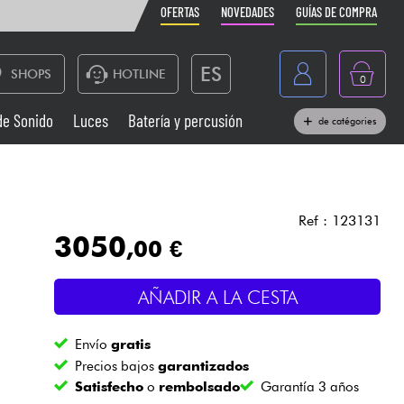
OFERTAS
NOVEDADES
GUÍAS DE COMPRA
ES
SHOPS
HOTLINE
0
France
de Sonido
Luces
Batería y percusión
de catégories
Belgique
Pianos
België
Auriculares
Deutschland
Ref : 123131
3050
,00 €
Nederland
Sistemas de Sonido
English
AÑADIR A LA CESTA
Vientos
Envío
gratis
Cables & Acces.
Precios bajos
garantizados
Satisfecho
o
rembolsado
Garantía 3 años