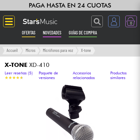
PAGA HASTA EN 24 CUOTAS
0
OFERTAS
NOVEDADES
GUÍAS DE COMPRA
Langue
Accueil
Micros
Micrófonos para voz
X-tone
Guitarras & Bajos
X-TONE
XD-410
Leer reseñas (5)
Paquete de
Accesorios
Productos
★
★
★
★
★
★
★
★
★
★
versiones
relacionados
similares
Ampli & Efectos
Pianos
Sintetizadores & samplers
Grabación