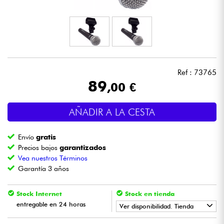
Auriculares
Micros
DJ
Ref : 73765
89
,00 €
Sistemas de Sonido
AÑADIR A LA CESTA
Luces
Envío
gratis
Batería y percusión
Precios bajos
garantizados
Vea nuestros Términos
Garantía 3 años
Vientos
Stock Internet
Stock en tienda
Violines y cuarteto
entregable en 24 horas
Ver disponibilidad. Tienda
Niños