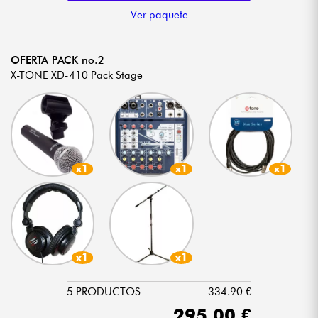
Ver paquete
OFERTA PACK no.2
X-TONE XD-410 Pack Stage
x1
x1
x1
x1
x1
5 PRODUCTOS
334.90 €
295.00 €