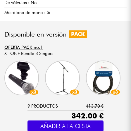
De válvulas : No
Micrófono de mano : Si
Disponible en versión
PACK
OFERTA PACK no.1
X-TONE Bundle 3 Singers
x3
x3
x3
9 PRODUCTOS
413.70 €
342.00 €
AÑADIR A LA CESTA