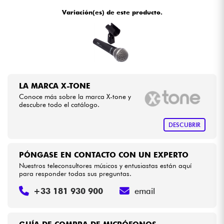
•
Star
'
S
Music
BORDEAUX
Variación(es) de este producto.
•
Star
'
S
Music
BRUGES
Cables & Acces.
•
Star
'
S
Music
BRUXELLES
HiFi
•
Star
'
S
Music
LILLE
Bundle
LA MARCA X-TONE
•
Star
'
S
Music
LYON
Conoce más sobre la marca X-tone y
Ver nuestras marcas
descubre todo el catálogo.
•
Star
'
S
Music
PARIS
DESCUBRIR
PÓNGASE EN CONTACTO CON UN EXPERTO
Nuestros teleconsultores músicos y entusiastas están aquí
para responder todas sus preguntas.
+33 181 930 900
email