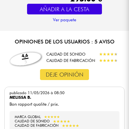
AÑADIR A LA CESTA
Ver paquete
OPINIONES DE LOS USUARIOS : 5 AVISO
CALIDAD DE SONIDO
★
★
★
★
★
★
★
★
★
★
4,6
CALIDAD DE FABRICACIÓN
★
★
★
★
★
★
★
★
★
★
5
DEJE OPINIÓN
publicado 11/05/2026 à 08:50
MELISSA B.
Bon rapport qualite / prix.
MARCA GLOBAL
★
★
★
★
★
★
★
★
★
★
CALIDAD DE SONIDO
★
★
★
★
★
★
★
★
★
★
CALIDAD DE FABRICACIÓN
★
★
★
★
★
★
★
★
★
★