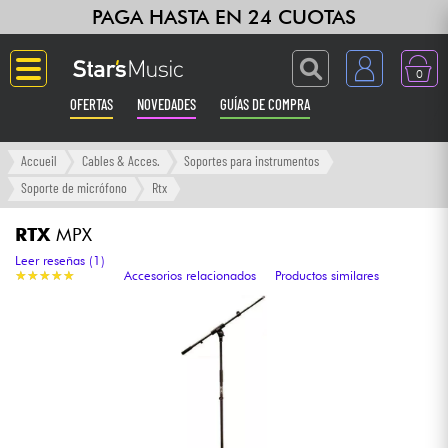
PAGA HASTA EN 24 CUOTAS
0
OFERTAS
NOVEDADES
GUÍAS DE COMPRA
Langue
Accueil
Cables & Acces.
Soportes para instrumentos
Soporte de micrófono
Rtx
Guitarras & Bajos
RTX
MPX
Ampli & Efectos
Leer reseñas (1)
★
★
★
★
★
★
★
★
★
★
Accesorios relacionados
Productos similares
Pianos
Sintetizadores & samplers
Grabación