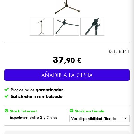
Auriculares
Micros
DJ
Ref : 8341
Sistemas de Sonido
37
,90 €
Luces
AÑADIR A LA CESTA
Batería y percusión
Precios bajos
garantizados
Satisfecho
o
rembolsado
Vientos
Stock Internet
Stock en tienda
Violines y cuarteto
Expedición entre 2 y 3 días
Ver disponibilidad. Tienda
•
Star
'
S
Music
PARIS
Niños