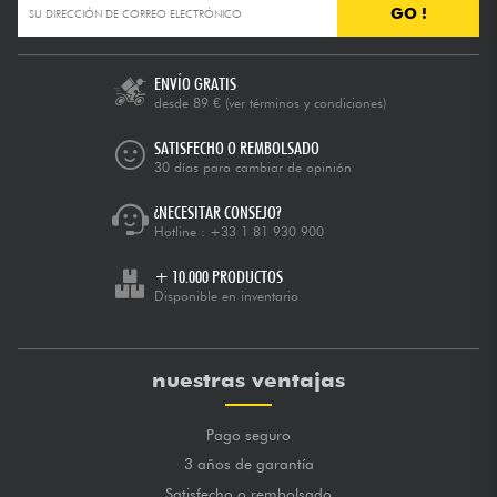
GO !
ENVÍO GRATIS
desde 89 €
(ver términos y condiciones)
SATISFECHO O REMBOLSADO
30 días para cambiar de opinión
¿NECESITAR CONSEJO?
Hotline :
+33 1 81 930 900
+ 10.000 PRODUCTOS
Disponible en inventario
nuestras ventajas
Pago seguro
3 años de garantía
Satisfecho o rembolsado