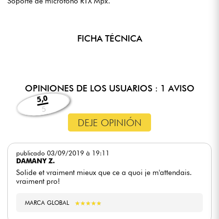
Soporte de micrófono RTX Mpx.
FICHA TÉCNICA
OPINIONES DE LOS USUARIOS : 1 AVISO
5,0
5
DEJE OPINIÓN
publicado 03/09/2019 à 19:11
DAMANY Z.
Solide et vraiment mieux que ce a quoi je m'attendais.
vraiment pro!
MARCA GLOBAL
★
★
★
★
★
★
★
★
★
★