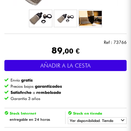
Auriculares
Micros
DJ
Ref : 73766
89
,00 €
Sistemas de Sonido
AÑADIR A LA CESTA
Luces
Envío
gratis
Batería y percusión
Precios bajos
garantizados
Satisfecho
o
rembolsado
Garantía 3 años
Vientos
Stock Internet
Stock en tienda
Violines y cuarteto
entregable en 24 horas
Ver disponibilidad. Tienda
Niños