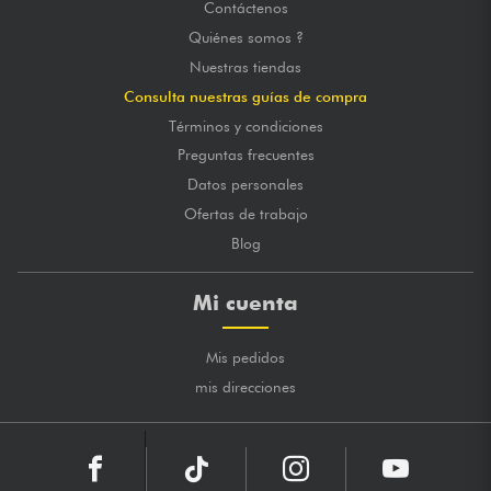
publicado 25/06/2019 à 18:00
Contáctenos
JEROME L.
Quiénes somos ?
Excellent matériel , mais prévoir un anti-pop !
Nuestras tiendas
MARCA GLOBAL
★
★
★
★
★
★
★
★
★
★
Consulta nuestras guías de compra
Términos y condiciones
Preguntas frecuentes
Datos personales
Ofertas de trabajo
Blog
Mi cuenta
Mis pedidos
mis direcciones