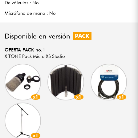
De válvulas : No
Micrófono de mano : No
Disponible en versión
PACK
OFERTA PACK no.1
X-TONE Pack Micro XS Studio
x1
x1
x1
x1