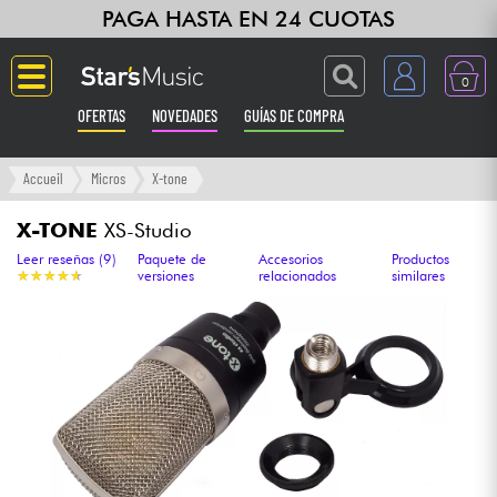
PAGA HASTA EN 24 CUOTAS
0
OFERTAS
NOVEDADES
GUÍAS DE COMPRA
Langue
Accueil
Micros
X-tone
Guitarras & Bajos
X-TONE
XS-Studio
Leer reseñas (9)
Paquete de
Accesorios
Productos
★
★
★
★
★
★
★
★
★
★
versiones
relacionados
similares
Ampli & Efectos
Pianos
Sintetizadores & samplers
Grabación