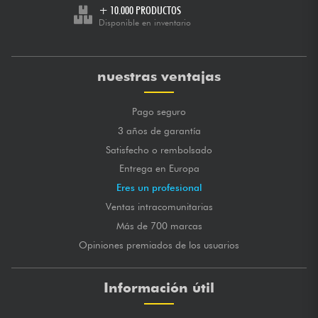
+ 10.000 PRODUCTOS
Je recommande vivement !
Disponible en inventario
MARCA GLOBAL
★
★
★
★
★
★
★
★
★
★
★
★
★
★
★
★
★
★
★
★
CALIDAD DE SONIDO
★
★
★
★
★
★
★
★
★
★
CALIDAD DE FABRICACIÓN
nuestras ventajas
publicado 03/11/2021 à 09:50
Pago seguro
NICOLAS R.
3 años de garantía
Excellent rapport qualité prix.
Satisfecho o rembolsado
MARCA GLOBAL
★
★
★
★
★
★
★
★
★
★
Entrega en Europa
★
★
★
★
★
★
★
★
★
★
CALIDAD DE SONIDO
Eres un profesional
★
★
★
★
★
★
★
★
★
★
CALIDAD DE FABRICACIÓN
Ventas intracomunitarias
publicado 02/08/2019 à 08:33
Más de 700 marcas
HASSEN G.
Opiniones premiados de los usuarios
Excellnt rpport qualité prix Superbe pour un home studio
MARCA GLOBAL
★
★
★
★
★
★
★
★
★
★
Información útil