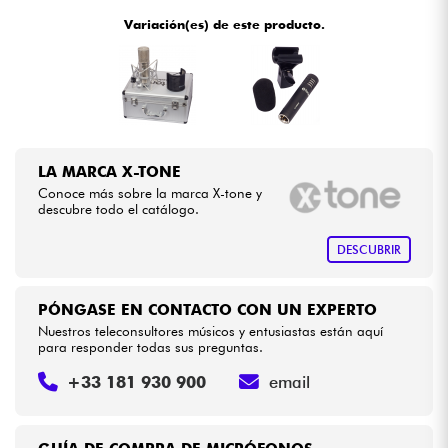
•
Star
'
S
Music
BORDEAUX
Variación(es) de este producto.
•
Star
'
S
Music
BRUGES
Cables & Acces.
•
Star
'
S
Music
BRUXELLES
HiFi
•
Star
'
S
Music
LILLE
Bundle
LA MARCA X-TONE
•
Star
'
S
Music
LYON
Conoce más sobre la marca X-tone y
Ver nuestras marcas
descubre todo el catálogo.
•
Star
'
S
Music
PARIS
DESCUBRIR
•
Star
'
S
Music
TOULOUSE
PÓNGASE EN CONTACTO CON UN EXPERTO
Nuestros teleconsultores músicos y entusiastas están aquí
para responder todas sus preguntas.
+33 181 930 900
email