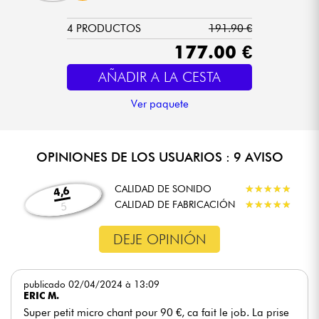
4 PRODUCTOS
191.90 €
177.00 €
AÑADIR A LA CESTA
Ver paquete
OPINIONES DE LOS USUARIOS : 9 AVISO
CALIDAD DE SONIDO
★
★
★
★
★
★
★
★
★
★
4,6
CALIDAD DE FABRICACIÓN
★
★
★
★
★
★
★
★
★
★
5
DEJE OPINIÓN
publicado 02/04/2024 à 13:09
ERIC M.
Super petit micro chant pour 90 €, ca fait le job. La prise