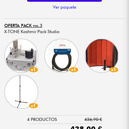
Ver paquete
OFERTA PACK no.3
X-TONE Kashmir Pack Studio
x1
x1
x1
x1
4 PRODUCTOS
436.90 €
438.00 €