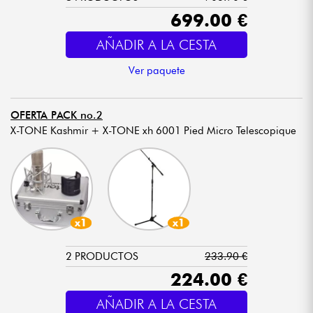
699.00 €
AÑADIR A LA CESTA
Ver paquete
OFERTA PACK no.2
X-TONE Kashmir + X-TONE xh 6001 Pied Micro Telescopique
x1
x1
2 PRODUCTOS
233.90 €
224.00 €
AÑADIR A LA CESTA