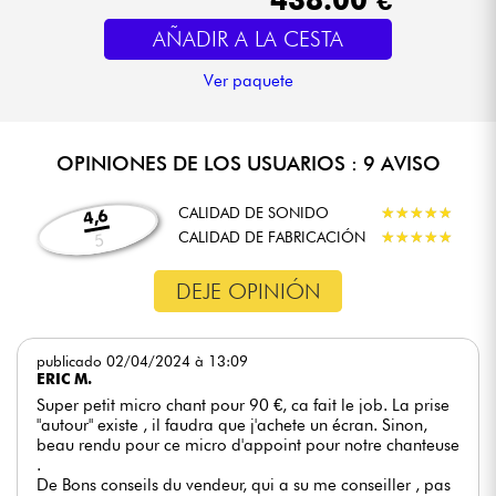
AÑADIR A LA CESTA
Ver paquete
OPINIONES DE LOS USUARIOS : 9 AVISO
CALIDAD DE SONIDO
★
★
★
★
★
★
★
★
★
★
4,6
CALIDAD DE FABRICACIÓN
★
★
★
★
★
★
★
★
★
★
5
DEJE OPINIÓN
publicado 02/04/2024 à 13:09
ERIC M.
Super petit micro chant pour 90 €, ca fait le job. La prise
"autour" existe , il faudra que j'achete un écran. Sinon,
beau rendu pour ce micro d'appoint pour notre chanteuse
.
De Bons conseils du vendeur, qui a su me conseiller , pas