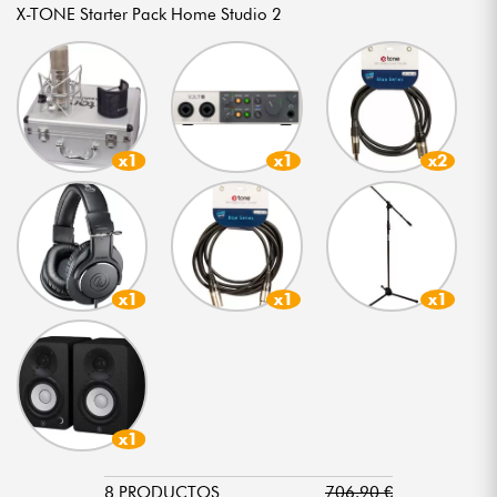
X-TONE Starter Pack Home Studio 2
x1
x1
x2
x1
x1
x1
x1
8 PRODUCTOS
706.90 €