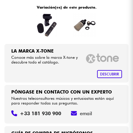
•
Star
'
S
Music
BORDEAUX
Variación(es) de este producto.
•
Star
'
S
Music
BRUGES
Cables & Acces.
•
Star
'
S
Music
BRUXELLES
HiFi
•
Star
'
S
Music
LILLE
Bundle
LA MARCA X-TONE
•
Star
'
S
Music
LYON
Conoce más sobre la marca X-tone y
Ver nuestras marcas
descubre todo el catálogo.
•
Star
'
S
Music
PARIS
DESCUBRIR
•
Star
'
S
Music
TOULOUSE
PÓNGASE EN CONTACTO CON UN EXPERTO
Nuestros teleconsultores músicos y entusiastas están aquí
para responder todas sus preguntas.
+33 181 930 900
email