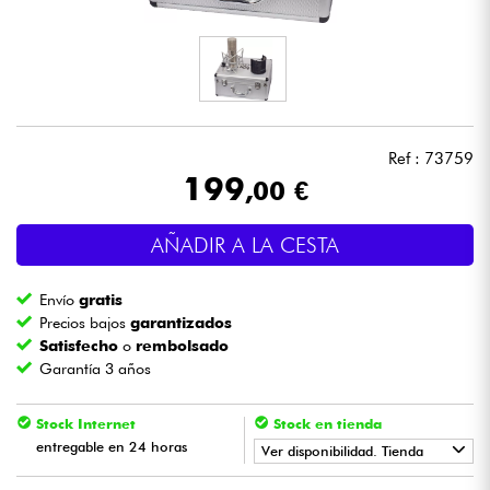
Auriculares
Micros
DJ
Ref : 73759
199
,00 €
Sistemas de Sonido
AÑADIR A LA CESTA
Luces
Envío
gratis
Batería y percusión
Precios bajos
garantizados
Satisfecho
o
rembolsado
Garantía 3 años
Vientos
Stock Internet
Stock en tienda
Violines y cuarteto
entregable en 24 horas
Ver disponibilidad. Tienda
Niños