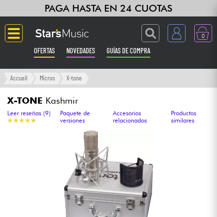
PAGA HASTA EN 24 CUOTAS
0
OFERTAS
NOVEDADES
GUÍAS DE COMPRA
Langue
Accueil
Micros
X-tone
Guitarras & Bajos
X-TONE
Kashmir
Leer reseñas (9)
Paquete de
Accesorios
Productos
★
★
★
★
★
★
★
★
★
★
versiones
relacionados
similares
Ampli & Efectos
Pianos
Sintetizadores & samplers
Grabación