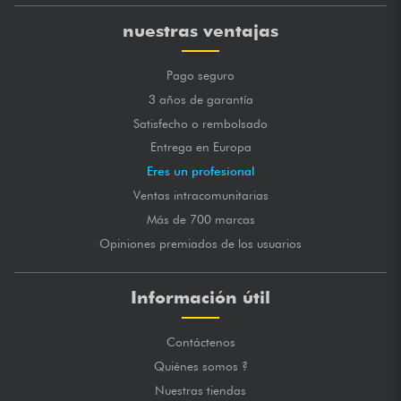
★
★
★
★
★
★
★
★
★
★
CALIDAD DE SONIDO
★
★
★
★
★
★
★
★
★
★
CALIDAD DE FABRICACIÓN
nuestras ventajas
publicado 03/11/2021 à 09:50
Pago seguro
NICOLAS R.
3 años de garantía
Excellent rapport qualité prix.
Satisfecho o rembolsado
MARCA GLOBAL
★
★
★
★
★
★
★
★
★
★
Entrega en Europa
★
★
★
★
★
★
★
★
★
★
CALIDAD DE SONIDO
Eres un profesional
★
★
★
★
★
★
★
★
★
★
CALIDAD DE FABRICACIÓN
Ventas intracomunitarias
publicado 02/08/2019 à 08:33
Más de 700 marcas
HASSEN G.
Opiniones premiados de los usuarios
Excellnt rpport qualité prix Superbe pour un home studio
MARCA GLOBAL
★
★
★
★
★
★
★
★
★
★
Información útil
publicado 25/06/2019 à 18:00
Contáctenos
JEROME L.
Quiénes somos ?
Excellent matériel , mais prévoir un anti-pop !
Nuestras tiendas