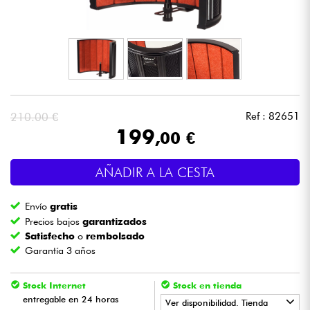
Auriculares
Micros
DJ
210.00 €
Ref : 82651
Sistemas de Sonido
199
,00 €
Luces
AÑADIR A LA CESTA
Batería y percusión
Envío
gratis
Precios bajos
garantizados
Vientos
Satisfecho
o
rembolsado
Garantía 3 años
Violines y cuarteto
Stock Internet
Stock en tienda
entregable en 24 horas
Ver disponibilidad. Tienda
Niños