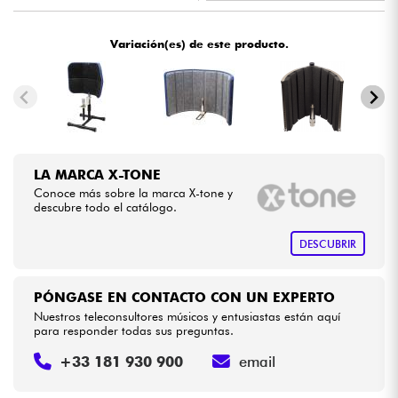
•
Star
'
S
Music
BORDEAUX
Cables & Acces.
Variación(es) de este producto.
•
Star
'
S
Music
BRUXELLES
HiFi
•
Star
'
S
Music
LILLE
Bundle
•
Star
'
S
Music
LYON
LA MARCA X-TONE
Ver nuestras marcas
•
Star
'
S
Music
TOULOUSE
Conoce más sobre la marca X-tone y
descubre todo el catálogo.
DESCUBRIR
PÓNGASE EN CONTACTO CON UN EXPERTO
Nuestros teleconsultores músicos y entusiastas están aquí
para responder todas sus preguntas.
+33 181 930 900
email