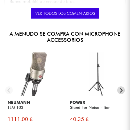
Bonne mobilité au niveau du bras.
VER TODOS LOS COMENTARIOS
MARCA GLOBAL
★
★
★
★
★
★
★
★
★
★
publicado 18/06/2020 à 13:42
A MENUDO SE COMPRA CON MICROPHONE
RÉMI L.
ACCESSORIOS
Le système de fixation est simple et pratique, le flexible
permet pas mal de position de réglage.
MARCA GLOBAL
★
★
★
★
★
★
★
★
★
★
NEUMANN
POWER
TLM 103
Stand For Noise Filter
1111.00 €
40.35 €