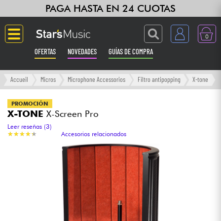
PAGA HASTA EN 24 CUOTAS
0
OFERTAS
NOVEDADES
GUÍAS DE COMPRA
Langue
Accueil
Micros
Microphone Accessorios
Filtro antipopping
X-tone
Guitarras & Bajos
PROMOCIÓN
X-TONE
X-Screen Pro
Ampli & Efectos
Leer reseñas (3)
★
★
★
★
★
★
★
★
★
★
Accesorios relacionados
Pianos
Sintetizadores & samplers
Grabación