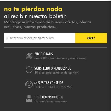
no te pierdas nada
al recibir nuestro boletín
Manténgase informado de buenas ofertas, ofertas
exclusivas, nuevos productos...
GO !
ENVÍO GRATIS
desde 89 €
(ver términos y condiciones)
SATISFECHO O REMBOLSADO
30 días para cambiar de opinión
¿NECESITAR CONSEJO?
Hotline :
+33 1 81 930 900
+ 10.000 PRODUCTOS
Disponible en inventario