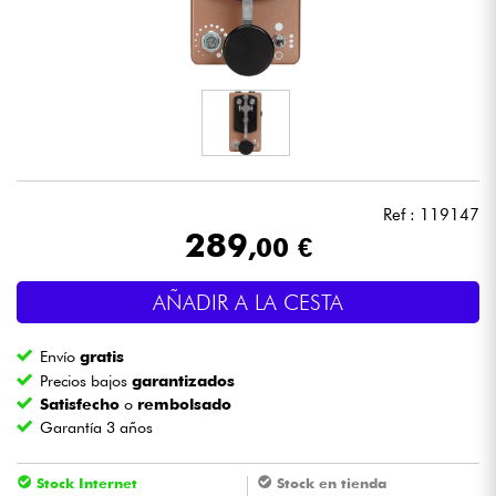
Auriculares
Micros
DJ
Sistemas de Sonido
Ref : 119147
289
,00 €
Luces
AÑADIR A LA CESTA
Batería y percusión
Envío
gratis
Vientos
Precios bajos
garantizados
Satisfecho
o
rembolsado
Garantía 3 años
Violines y cuarteto
Stock Internet
Stock en tienda
Niños