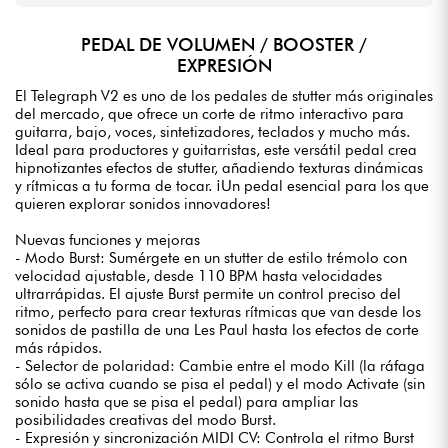
PEDAL DE VOLUMEN / BOOSTER /
EXPRESIÓN
El Telegraph V2 es uno de los pedales de stutter más originales
del mercado, que ofrece un corte de ritmo interactivo para
guitarra, bajo, voces, sintetizadores, teclados y mucho más.
Ideal para productores y guitarristas, este versátil pedal crea
hipnotizantes efectos de stutter, añadiendo texturas dinámicas
y rítmicas a tu forma de tocar. ¡Un pedal esencial para los que
quieren explorar sonidos innovadores!
Nuevas funciones y mejoras
- Modo Burst: Sumérgete en un stutter de estilo trémolo con
velocidad ajustable, desde 110 BPM hasta velocidades
ultrarrápidas. El ajuste Burst permite un control preciso del
ritmo, perfecto para crear texturas rítmicas que van desde los
sonidos de pastilla de una Les Paul hasta los efectos de corte
más rápidos.
- Selector de polaridad: Cambie entre el modo Kill (la ráfaga
sólo se activa cuando se pisa el pedal) y el modo Activate (sin
sonido hasta que se pisa el pedal) para ampliar las
posibilidades creativas del modo Burst.
- Expresión y sincronización MIDI CV: Controla el ritmo Burst