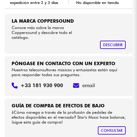
expedición entre 2 y 3 días
No disponible en tienda
Cables & Acces.
LA MARCA COPPERSOUND
Conoce más sobre la marca
HiFi
Coppersound y descubre todo el
catálogo.
DESCUBRIR
Bundle
Ver nuestras marcas
PÓNGASE EN CONTACTO CON UN EXPERTO
Nuestros teleconsultores músicos y entusiastas están aquí
para responder todas sus preguntas.
+33 181 930 900
email
GUÍA DE COMPRA DE EFECTOS DE BAJO
¿Cómo navega a través de la profusión de pedales de
efectos disponibles en el mercado? Star's Music hace balance,
¡sigue esta guía de compra!
CONSULTAR