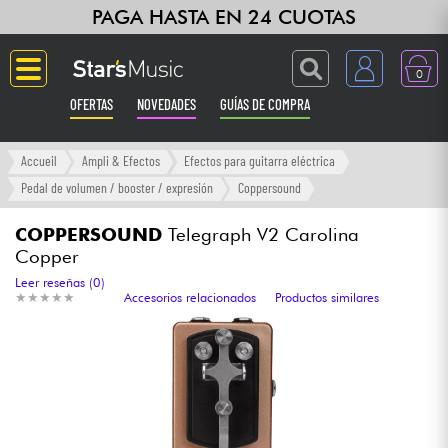
PAGA HASTA EN 24 CUOTAS
0
OFERTAS
NOVEDADES
GUÍAS DE COMPRA
Langue
Accueil
Ampli & Efectos
Efectos para guitarra eléctrica
Pedal de volumen / booster / expresión
Coppersound
Guitarras & Bajos
COPPERSOUND
Telegraph V2 Carolina
Copper
Ampli & Efectos
Leer reseñas (0)
★
★
★
★
★
★
★
★
★
★
Accesorios relacionados
Productos similares
Pianos
Sintetizadores & samplers
Grabación