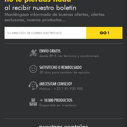
al recibir nuestro boletín
Manténgase informado de buenas ofertas, ofertas
exclusivas, nuevos productos...
GO !
ENVÍO GRATIS
desde 89 €
(ver términos y condiciones)
SATISFECHO O REMBOLSADO
30 días para cambiar de opinión
¿NECESITAR CONSEJO?
Hotline :
+33 1 81 930 900
+ 10.000 PRODUCTOS
Disponible en inventario
nuestras ventajas