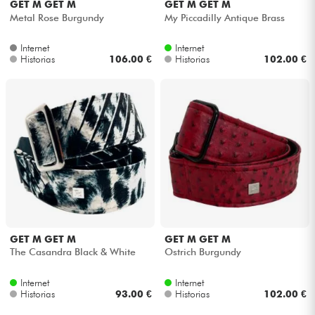
GET M GET M
GET M GET M
Metal Rose Burgundy
My Piccadilly Antique Brass
Internet
Internet
Historias
106.00 €
Historias
102.00 €
GET M GET M
GET M GET M
The Casandra Black & White
Ostrich Burgundy
Internet
Internet
Historias
93.00 €
Historias
102.00 €