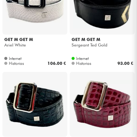
GET M GET M
GET M GET M
Ariel White
Sergeant Ted Gold
Internet
Internet
Historias
106.00 €
Historias
93.00 €