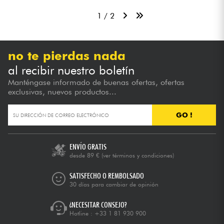
1 / 2
no te pierdas nada
al recibir nuestro boletín
Manténgase informado de buenas ofertas, ofertas
exclusivas, nuevos productos...
GO !
ENVÍO GRATIS
desde 89 €
(ver términos y condiciones)
SATISFECHO O REMBOLSADO
30 días para cambiar de opinión
¿NECESITAR CONSEJO?
Hotline :
+33 1 81 930 900