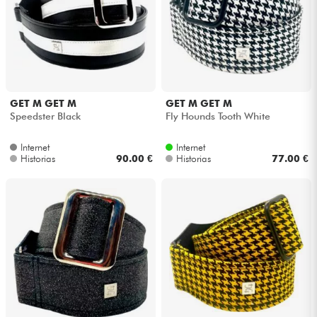
Auriculares
Micros
DJ
GET M GET M
GET M GET M
Speedster Black
Fly Hounds Tooth White
Sistemas de Sonido
Internet
Internet
Historias
90.00 €
Historias
77.00 €
Luces
Batería y percusión
Vientos
Violines y cuarteto
Niños