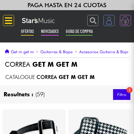
PAGA HASTA EN 24 CUOTAS
0
OFERTAS
NOVEDADES
GUÍAS DE COMPRA
Langue
Get m get m
•
Guitarras & Bajos
•
Accesorios Guitarra & Bajo
Guitarras & Bajos
CORREA
GET M GET M
Ampli & Efectos
CATALOGUE
CORREA
GET M GET M
1
Pianos
Resultats :
(59)
Filtro
Sintetizadores & samplers
Grabación