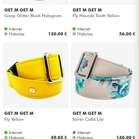
GET M GET M
GET M GET M
Cables & Acces.
Gorgi Glitter Black Hologram
Fly Hounds Tooth Yellow
Internet
Internet
HiFi
Historias
130.00 €
Historias
56.00 €
Bundle
Ver nuestras marcas
GET M GET M
GET M GET M
Fly Yellow
Silver Calla Lily
Internet
Internet
Historias
49.05 €
Historias
140.00 €