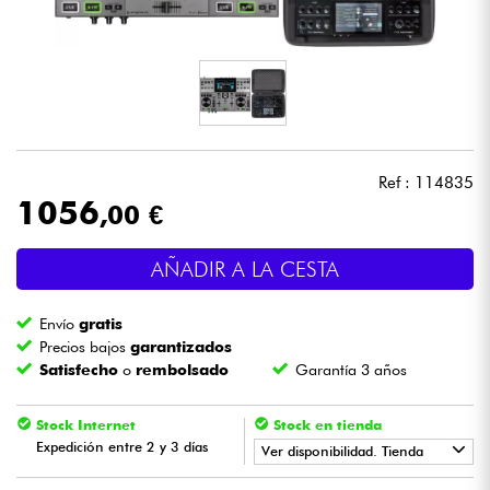
Auriculares
Micros
DJ
Ref : 114835
Sistemas de Sonido
1056
,00 €
Luces
AÑADIR A LA CESTA
Batería y percusión
Envío
gratis
Precios bajos
garantizados
Vientos
Satisfecho
o
rembolsado
Garantía 3 años
Stock Internet
Stock en tienda
Violines y cuarteto
Expedición entre 2 y 3 días
Ver disponibilidad. Tienda
Niños