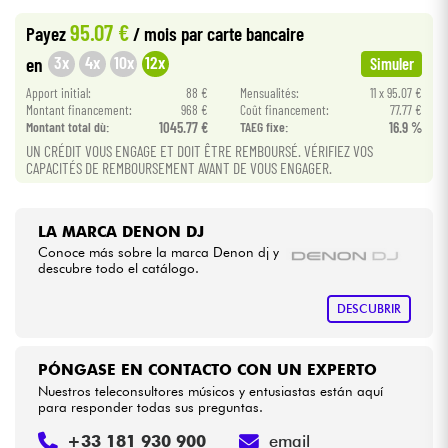
•
Star
'
S
Music
LILLE
95.07 €
Payez
/ mois
par carte bancaire
•
Cables & Acces.
Star
'
S
Music
LYON
3x
4x
10x
12x
en
Simuler
•
Apport initial:
88 €
Mensualités:
11 x 95.07 €
Star
'
S
Music
PARIS
HiFi
Montant financement:
968 €
Coût financement:
77.77 €
Montant total dù:
1045.77 €
TAEG fixe:
16.9 %
•
Star
'
S
Music
TOULOUSE
UN CRÉDIT VOUS ENGAGE ET DOIT ÊTRE REMBOURSÉ. VÉRIFIEZ VOS
Bundle
CAPACITÉS DE REMBOURSEMENT AVANT DE VOUS ENGAGER.
Ver nuestras marcas
LA MARCA DENON DJ
Conoce más sobre la marca Denon dj y
descubre todo el catálogo.
DESCUBRIR
PÓNGASE EN CONTACTO CON UN EXPERTO
Nuestros teleconsultores músicos y entusiastas están aquí
para responder todas sus preguntas.
+33 181 930 900
email