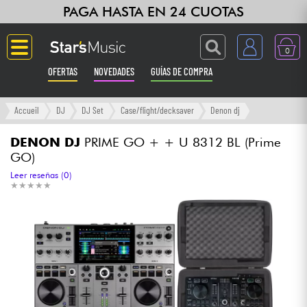
PAGA HASTA EN 24 CUOTAS
0
OFERTAS
NOVEDADES
GUÍAS DE COMPRA
Langue
Accueil
DJ
DJ Set
Case/flight/decksaver
Denon dj
Guitarras & Bajos
DENON DJ
PRIME GO + + U 8312 BL (Prime
GO)
Ampli & Efectos
Leer reseñas (0)
★
★
★
★
★
★
★
★
★
★
Pianos
Sintetizadores & samplers
Grabación