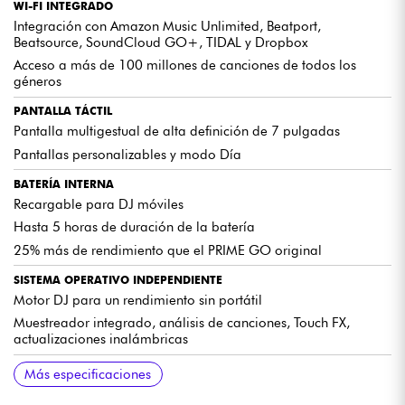
WI-FI INTEGRADO
Integración con Amazon Music Unlimited, Beatport,
Beatsource, SoundCloud GO+, TIDAL y Dropbox
Acceso a más de 100 millones de canciones de todos los
géneros
PANTALLA TÁCTIL
Pantalla multigestual de alta definición de 7 pulgadas
Pantallas personalizables y modo Día
BATERÍA INTERNA
Recargable para DJ móviles
Hasta 5 horas de duración de la batería
25% más de rendimiento que el PRIME GO original
SISTEMA OPERATIVO INDEPENDIENTE
Motor DJ para un rendimiento sin portátil
Muestreador integrado, análisis de canciones, Touch FX,
actualizaciones inalámbricas
MULTIMEDIA
ENTRADAS
BLUETOOTH
SALIDAS
CONTROL DE ILUMINACIÓN
MOTOR DE EFECTOS
PADS DE ACTUACIÓN
LOOP/BEAT JUMP
ECUALIZADOR
JOG WHEELS
FADERS DE TONO
MODO ORDENADOR
PESO
DIMENSIONES
Más especificaciones
Ranura para tarjetas SD
Entrada auxiliar RCA
Transmisión desde un smartphone a un deck
Master 2 XLR balanceadas
Motor de iluminación integrado para Philips Hue, Nanoleaf y
26 efectos principales
4 pads de actuación de doble capa en cada deck
Codificador Loop/Beat Jump en cada deck
3 bandas en cada canal
Capacitivas, sensibles al tacto
Alta resolución con tope central
Conexión USB para uso como controlador de software
3,68 kg
411 x 274 x 53 mm
sistemas de iluminación DMX