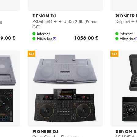
DENON DJ
PIONEER 
g
PRIME GO + + U 8312 BL (Prime
Ddj flx4 +
GO)
Internet
Internet
9.00 €
1056.00 €
Historias
Historias
[?]
[
SET
SET
PIONEER DJ
DENON D