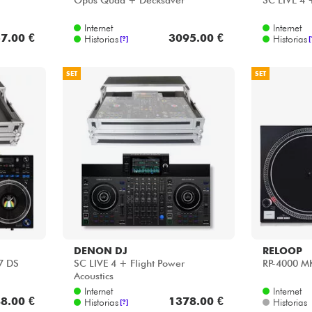
Opus Quad + Decksaver
SC LIVE 4 +
Internet
Internet
7.00 €
3095.00 €
Historias
Historias
[?]
[
SET
SET
DENON DJ
RELOOP
7 DS
SC LIVE 4 + Flight Power
RP-4000 M
Acoustics
Internet
Internet
8.00 €
1378.00 €
Historias
Historias
[?]