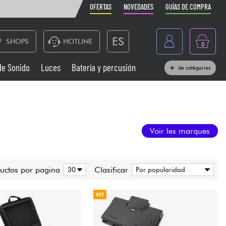
OFERTAS
NOVEDADES
GUÍAS DE COMPRA
ES
SHOPS
HOTLINE
0
France
de Sonido
Luces
Batería y percusión
de catégories
Belgique
Pianos
België
Auriculares
Deutschland
Voir les marques
Nederland
Sistemas de Sonido
English
uctos por pagina
Clasificar
Vientos
SET
Cables & Acces.