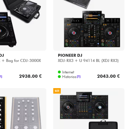
DJ
PIONEER DJ
 + Bag for CDJ-3000X
XDJ-RX3 + U 94114 BL (XDJ RX3)
Internet
2938.00 €
2043.00 €
Historias
?]
[?]
SET