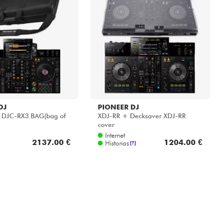
DJ
PIONEER DJ
 DJC-RX3 BAG(bag of
XDJ-RR + Decksaver XDJ-RR
cover
Internet
2137.00 €
1204.00 €
Historias
[?]