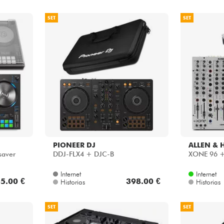
SET
SET
PIONEER DJ
ALLEN & 
saver
DDJ-FLX4 + DJC-B
XONE 96 +
Internet
Internet
5.00 €
398.00 €
Historias
Historias
SET
SET