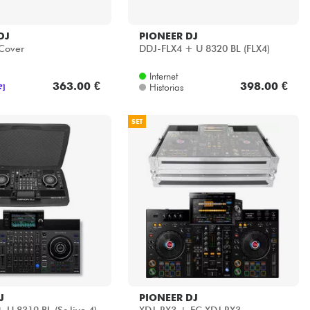
DJ
PIONEER DJ
 Cover
DDJ-FLX4 + U 8320 BL (FLX4)
Internet
363.00 €
398.00 €
Historias
?]
SET
J
PIONEER DJ