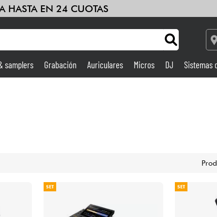
A HASTA EN 24 CUOTAS
 & samplers
Grabación
Auriculares
Micros
DJ
Sistemas 
Ampli & Efectos
Grabación
DJ
Prod
Batería y percusión
SET
SET
Niños