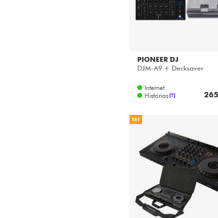
PIONEER DJ
DJM-A9 + Decksaver
Internet
265
Historias
[?]
SET