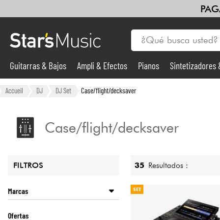
PAG
Guitarras & Bajos
Ampli & Efectos
Pianos
Sintetizadores
Guitarras & Bajos
Accueil
DJ
DJ Set
Case/flight/decksaver
Sintetizadores & samplers
Case/flight/decksaver
Micros
35
Resultados :
FILTROS
Luces
Marcas
SET
Violines y cuarteto
ALLEN & HEATH
Ofertas
ALPHATHETA