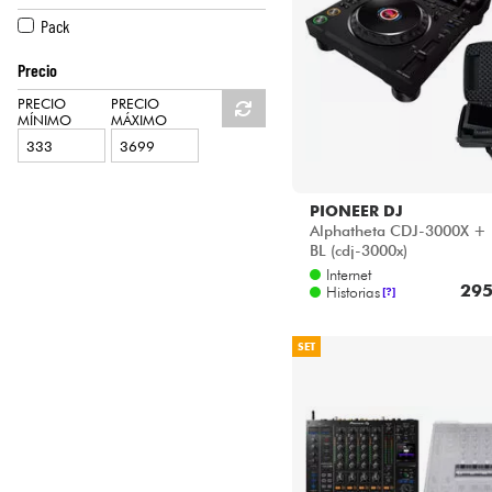
HiFi
DENON DJ
Pack
ECLER
Precio
NATIVE INSTRUMENTS
NUMARK
PRECIO
PRECIO
MÍNIMO
MÁXIMO
PIONEER DJ
RELOOP
UDG
PIONEER DJ
Alphatheta CDJ-3000X +
BL (cdj-3000x)
Internet
295
Historias
[?]
SET