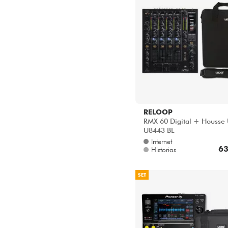
RELOOP
RMX 60 Digital + Houss
U8443 BL
Internet
63
Historias
SET