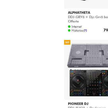
ALPHATHETA
DDJ-GRV6 + Djc-Grv6 ba
Offerte
Internet
79
Historias
[?]
SET
PIONEER DJ