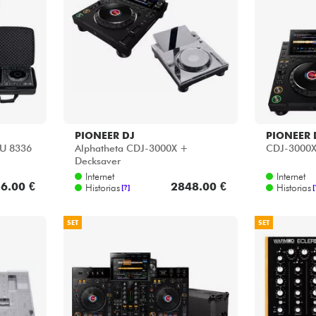
Bundle
Ver nuestras marcas
PIONEER DJ
PIONEER 
 U 8336
Alphatheta CDJ-3000X +
CDJ-3000X
Decksaver
Internet
Internet
6.00 €
2848.00 €
Historias
Historias
[?]
[
SET
SET