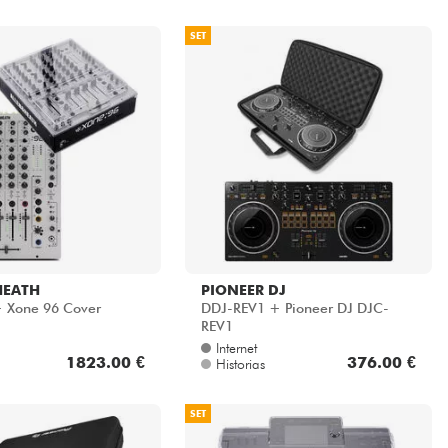
SET
HEATH
PIONEER DJ
 Xone 96 Cover
DDJ-REV1 + Pioneer DJ DJC-
REV1
Internet
1823.00 €
376.00 €
Historias
SET