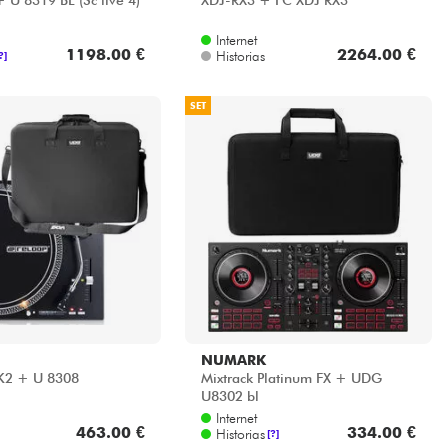
 U 8319 BL (Sc live 4)
XDJ-RX3 + FC XDJ RX3
Internet
1198.00 €
2264.00 €
Historias
?]
SET
NUMARK
K2 + U 8308
Mixtrack Platinum FX + UDG
U8302 bl
Internet
463.00 €
334.00 €
Historias
[?]