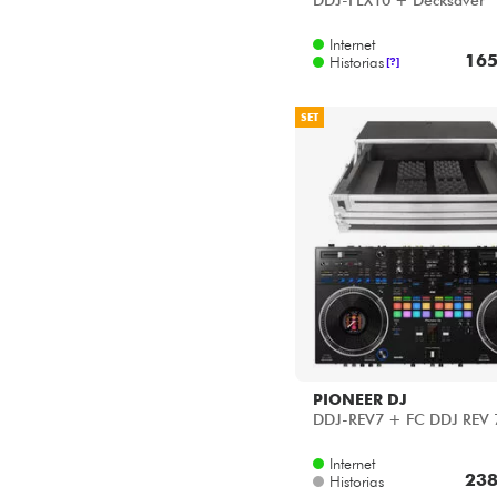
DDJ-FLX10 + Decksaver
Internet
165
Historias
[?]
SET
PIONEER DJ
DDJ-REV7 + FC DDJ REV 
Internet
238
Historias