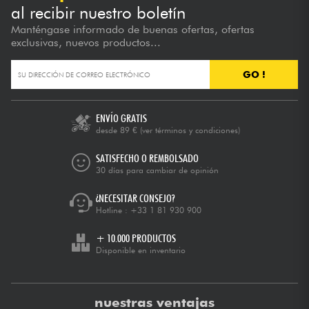
al recibir nuestro boletín
Manténgase informado de buenas ofertas, ofertas
exclusivas, nuevos productos...
GO !
ENVÍO GRATIS
desde 89 €
(ver términos y condiciones)
SATISFECHO O REMBOLSADO
30 días para cambiar de opinión
¿NECESITAR CONSEJO?
Hotline :
+33 1 81 930 900
+ 10.000 PRODUCTOS
Disponible en inventario
nuestras ventajas