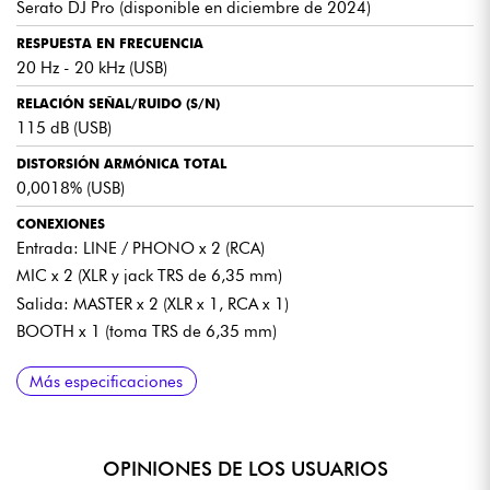
Serato DJ Pro (disponible en diciembre de 2024)
RESPUESTA EN FRECUENCIA
20 Hz - 20 kHz (USB)
RELACIÓN SEÑAL/RUIDO (S/N)
115 dB (USB)
DISTORSIÓN ARMÓNICA TOTAL
0,0018% (USB)
CONEXIONES
Entrada: LINE / PHONO x 2 (RCA)
MIC x 2 (XLR y jack TRS de 6,35 mm)
Salida: MASTER x 2 (XLR x 1, RCA x 1)
BOOTH x 1 (toma TRS de 6,35 mm)
USB
OTROS
RED INALÁMBRICA
BLUETOOTH
BANDA DE FRECUENCIA UTILIZADA SONICLINK
DIMENSIONES MÁXIMAS
PESO
ACCESORIOS
Más especificaciones
Tipo A x 2
Puerto LAN (100BASE-TX) x 1
Estándares soportados: IEEE 802.11 a / b / g / n / ac
Sistema inalámbrico: Bluetooth ver. 5.3
2,4 GHz
895 × 504,1 × 133,4 mm / 35,24" x 19,85" x 5,25
13,5 kg / 29,8 lbs
Cable de alimentación
Tipo-C x 1
Banda de frecuencia utilizada: 2,4 GHz / 5 GHz
Codecs soportados: SBC, AAC
Guía de inicio rápido
Precauciones de uso
OPINIONES DE LOS USUARIOS
Garantía (para determinadas regiones)