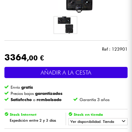
Auriculares
Micros
DJ
Ref : 123901
Sistemas de Sonido
3364
,00 €
Luces
AÑADIR A LA CESTA
Batería y percusión
Envío
gratis
Precios bajos
garantizados
Vientos
Satisfecho
o
rembolsado
Garantía 3 años
Stock Internet
Stock en tienda
Violines y cuarteto
Expedición entre 2 y 3 días
Ver disponibilidad. Tienda
Niños