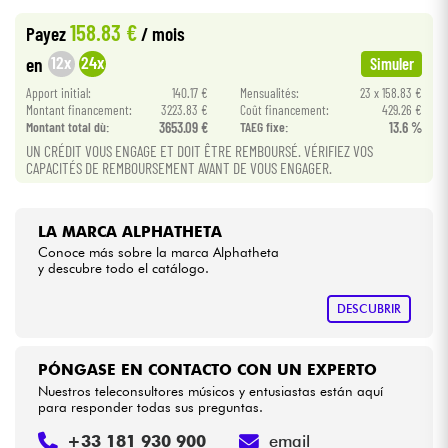
•
Star
'
S
Music
BORDEAUX
158.83 €
Payez
/ mois
•
Cables & Acces.
Star
'
S
Music
LILLE
12x
24x
en
Simuler
•
Apport initial:
140.17 €
Mensualités:
23 x 158.83 €
Star
'
S
Music
TOULOUSE
HiFi
Montant financement:
3223.83 €
Coût financement:
429.26 €
Montant total dù:
3653.09 €
TAEG fixe:
13.6 %
UN CRÉDIT VOUS ENGAGE ET DOIT ÊTRE REMBOURSÉ. VÉRIFIEZ VOS
Bundle
CAPACITÉS DE REMBOURSEMENT AVANT DE VOUS ENGAGER.
Ver nuestras marcas
LA MARCA ALPHATHETA
Conoce más sobre la marca Alphatheta
y descubre todo el catálogo.
DESCUBRIR
PÓNGASE EN CONTACTO CON UN EXPERTO
Nuestros teleconsultores músicos y entusiastas están aquí
para responder todas sus preguntas.
+33 181 930 900
email