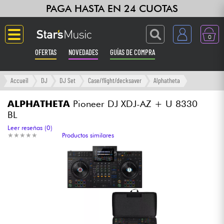
PAGA HASTA EN 24 CUOTAS
0
OFERTAS
NOVEDADES
GUÍAS DE COMPRA
Langue
Accueil
DJ
DJ Set
Case/flight/decksaver
Alphatheta
Guitarras & Bajos
ALPHATHETA
Pioneer DJ XDJ-AZ + U 8330
BL
Ampli & Efectos
Leer reseñas (0)
★
★
★
★
★
★
★
★
★
★
Productos similares
Pianos
Sintetizadores & samplers
Grabación