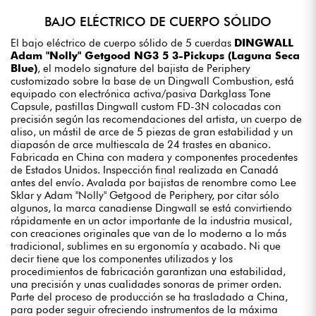
BAJO ELÉCTRICO DE CUERPO SÓLIDO
El bajo eléctrico de cuerpo sólido de 5 cuerdas
DINGWALL
Adam "Nolly" Getgood NG3 5 3-Pickups (Laguna Seca
Blue)
, el modelo signature del bajista de Periphery
customizado sobre la base de un Dingwall Combustion, está
equipado con electrónica activa/pasiva Darkglass Tone
Capsule, pastillas Dingwall custom FD-3N colocadas con
precisión según las recomendaciones del artista, un cuerpo de
aliso, un mástil de arce de 5 piezas de gran estabilidad y un
diapasón de arce multiescala de 24 trastes en abanico.
Fabricada en China con madera y componentes procedentes
de Estados Unidos. Inspección final realizada en Canadá
antes del envío. Avalada por bajistas de renombre como Lee
Sklar y Adam "Nolly" Getgood de Periphery, por citar sólo
algunos, la marca canadiense Dingwall se está convirtiendo
rápidamente en un actor importante de la industria musical,
con creaciones originales que van de lo moderno a lo más
tradicional, sublimes en su ergonomía y acabado. Ni que
decir tiene que los componentes utilizados y los
procedimientos de fabricación garantizan una estabilidad,
una precisión y unas cualidades sonoras de primer orden.
Parte del proceso de producción se ha trasladado a China,
para poder seguir ofreciendo instrumentos de la máxima