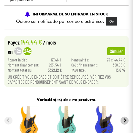
Cables & Acces.
INFORMARME DE SU ENTRADA EN STOCK
Quiero ser notificado por correo electrónico.
Go
HiFi
144.44 €
Payez
/ mois
Bundle
12x
24x
en
Simuler
Ver nuestras marcas
Apport initial:
127.46 €
Mensualités:
23 x 144.44 €
Montant financement:
2931.54 €
Coût financement:
390.58 €
Montant total dù:
3322.12 €
TAEG fixe:
13.6 %
UN CRÉDIT VOUS ENGAGE ET DOIT ÊTRE REMBOURSÉ. VÉRIFIEZ VOS
CAPACITÉS DE REMBOURSEMENT AVANT DE VOUS ENGAGER.
Variación(es) de este producto.