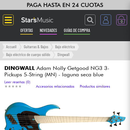
PAGA HASTA EN 24 CUOTAS
0
OFERTAS
NOVEDADES
GUÍAS DE COMPRA
Langue
Accueil
Guitarras & Bajos
Bajo eléctrico
Bajo eléctrico de cuerpo sólido
Dingwall
Guitarras & Bajos
DINGWALL
Adam Nolly Getgood NG3 3-
Pickups 5-String (MN) - laguna seca blue
Ampli & Efectos
Leer reseñas (0)
★
★
★
★
★
★
★
★
★
★
Accesorios relacionados
Productos similares
Pianos
Sintetizadores & samplers
Grabación