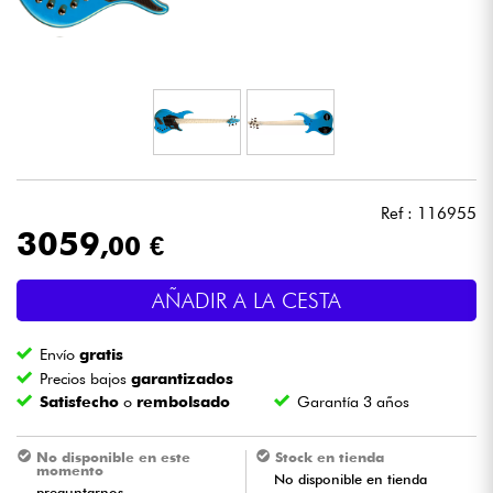
Auriculares
Micros
DJ
Sistemas de Sonido
Ref : 116955
3059
,00 €
Luces
AÑADIR A LA CESTA
Batería y percusión
Envío
gratis
Vientos
Precios bajos
garantizados
Satisfecho
o
rembolsado
Garantía 3 años
Violines y cuarteto
No disponible en este
Stock en tienda
momento
No disponible en tienda
Niños
preguntarnos