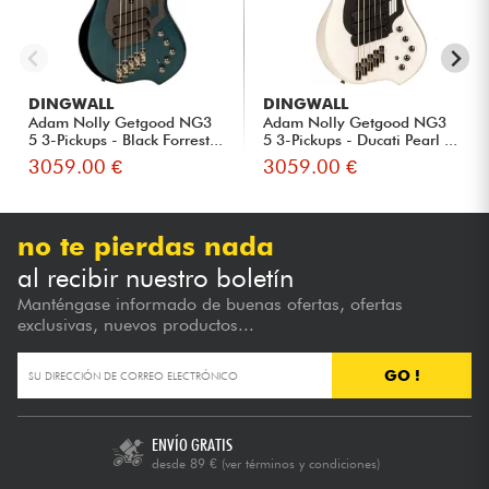
DINGWALL
DINGWALL
Adam Nolly Getgood NG3
Adam Nolly Getgood NG3
5 3-Pickups - Black Forrest...
5 3-Pickups - Ducati Pearl ...
3059.00 €
3059.00 €
no te pierdas nada
al recibir nuestro boletín
Manténgase informado de buenas ofertas, ofertas
exclusivas, nuevos productos...
GO !
ENVÍO GRATIS
desde 89 €
(ver términos y condiciones)