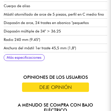
Cuerpo de aliso
Mástil atornillado de arce de 5 piezas, perfil en C medio fino
Diapasón de arce, 24 trastes en abanico "pequeños
Diapasón múltiple de 34" > 36.25
Radio 240 mm (9.45")
Anchura del mástil 1er traste 45,5 mm (1,8")
Espesor del mástil 1er traste 21 mm - .827" (1.5")
Grosor del mástil 12º traste 24 mm - .945" (1.5")
3 pastillas Dingwall FD-3N con imanes de neodimio
Preamplificador activo/pasivo Darkglass Tone Capsule con
Puente Dingwall personalizado
Clavijas de afinación Custom Hipshot/Dingwall
Acabado brillante
Peso medio 4,16 kg
Se entrega con funda
Más especificaciones
colocadas según las recomendaciones del artista
volumen, selector de pastillas giratorio de 4 posiciones,
graves/medios/agudos, interruptor activo/pasivo
OPINIONES DE LOS USUARIOS
DEJE OPINIÓN
A MENUDO SE COMPRA CON BAJO
ELÉCTRICO