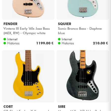
Auriculares
Micros
FENDER
SQUIER
Vintera III Early '60s Jazz Bass
Sonic Bronco Bass - Daphne
DJ
(MEX, RW) - Olympic white
blue
Internet
Internet
Historias
1199.00 €
Historias
210.00 €
Sistemas de Sonido
Luces
Batería y percusión
Vientos
Violines y cuarteto
CORT
SIRE
Niños