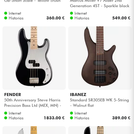
GB-Short Scale - Yellow crush
Marcus Miller V7 Alder 2nd
Generation 4ST - Sparkle black
Internet
Internet
Cables & Acces.
Historias
360.00 €
Historias
549.00 €
HiFi
Bundle
Ver nuestras marcas
FENDER
IBANEZ
50th Anniversary Steve Harris
Standard SR305EB WK 5-String
Precision Bass Ltd (MEX, MN) -
- Walnut flat
Satin black
Internet
Internet
Historias
1833.00 €
Historias
389.00 €