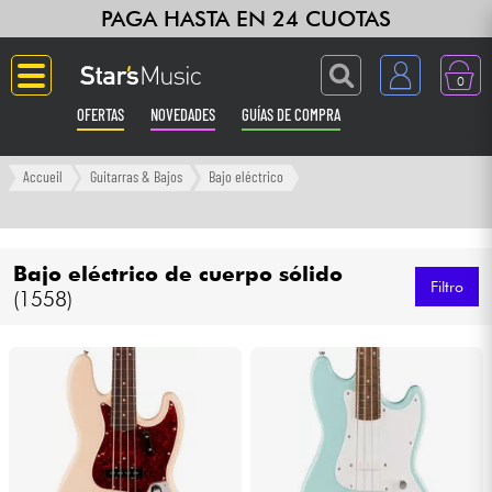
PAGA HASTA EN 24 CUOTAS
0
OFERTAS
NOVEDADES
GUÍAS DE COMPRA
Langue
Accueil
Guitarras & Bajos
Bajo eléctrico
Guitarras & Bajos
Bajo eléctrico de cuerpo sólido
Ampli & Efectos
Filtro
(1558)
Pianos
Sintetizadores & samplers
Grabación