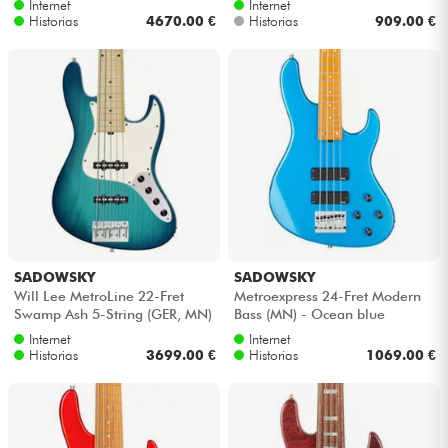
Internet
Internet
s...
Historias
4670.00 €
Historias
909.00 €
SADOWSKY
SADOWSKY
Will Lee MetroLine 22-Fret
Metroexpress 24-Fret Modern
Swamp Ash 5-String (GER, MN)
Bass (MN) - Ocean blue
- Bora blue burst transparent
metallic
Internet
Internet
s...
Historias
3699.00 €
Historias
1069.00 €