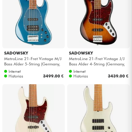
SADOWSKY
SADOWSKY
MetroLine 21-Fret Vintage M/J
MetroLine 21-Fret Vintage J/J
Bass Alder 5-String (Germany,
Bass Alder 4-String (Germany,
MOR) - Dark lake placid blu...
MOR) - '59 burst transparent
Internet
Internet
Historias
3499.00 €
Historias
3439.00 €