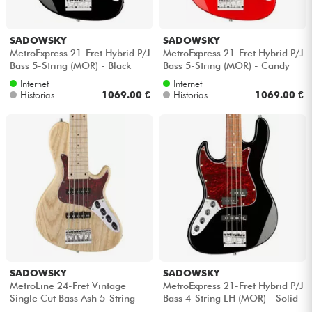
SADOWSKY
SADOWSKY
MetroExpress 21-Fret Hybrid P/J
MetroExpress 21-Fret Hybrid P/J
Bass 5-String (MOR) - Black
Bass 5-String (MOR) - Candy
pearl
apple red metallic
Internet
Internet
Historias
1069.00 €
Historias
1069.00 €
SADOWSKY
SADOWSKY
MetroLine 24-Fret Vintage
MetroExpress 21-Fret Hybrid P/J
Single Cut Bass Ash 5-String
Bass 4-String LH (MOR) - Solid
(Germany, MN) - Natural trans.
black