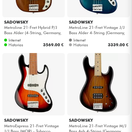
Cables & Acces.
SADOWSKY
SADOWSKY
Metroline 21-Fret Hybrid P/J
MetroLine 21-Fret Vintage J/J
HiFi
Bass Alder (4-String, Germany,
Bass Alder 4-String (Germany,
MOR) - Antique tobacco tran...
MOR) - Bora blue burst tran...
Internet
Internet
Historias
3569.00 €
Historias
3339.00 €
Bundle
Ver nuestras marcas
SADOWSKY
SADOWSKY
MetroExpress 21-Fret Vintage
MetroLine 21-Fret Vintage M/J
J/J Bass (MOR) - Tobacco
Bass Ash 4-String (Germany,