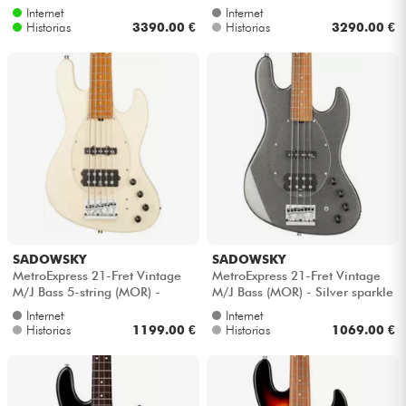
Natural satin
MN) - Almond sunburst trans. ...
Internet
Internet
Historias
3390.00 €
Historias
3290.00 €
SADOWSKY
SADOWSKY
MetroExpress 21-Fret Vintage
MetroExpress 21-Fret Vintage
M/J Bass 5-string (MOR) -
M/J Bass (MOR) - Silver sparkle
Olympic white
Internet
Internet
Historias
1199.00 €
Historias
1069.00 €