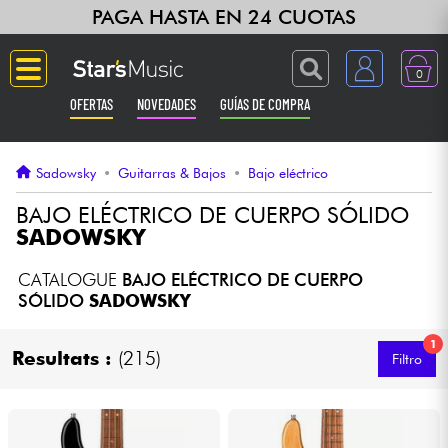
PAGA HASTA EN 24 CUOTAS
0
OFERTAS
NOVEDADES
GUÍAS DE COMPRA
Langue
Sadowsky
•
Guitarras & Bajos
•
Bajo eléctrico
Guitarras & Bajos
BAJO ELÉCTRICO DE CUERPO SÓLIDO
SADOWSKY
Ampli & Efectos
CATALOGUE
BAJO ELÉCTRICO DE CUERPO
SÓLIDO
SADOWSKY
Pianos
1
Resultats :
(215)
Filtro
Sintetizadores & samplers
Grabación