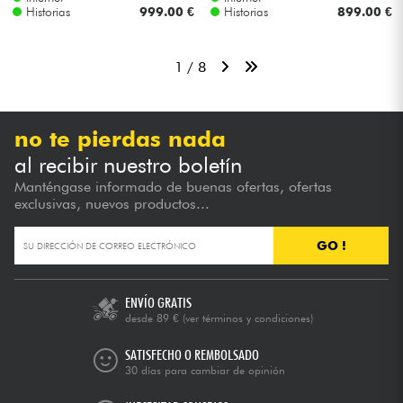
Historias
999.00 €
Historias
899.00 €
1 / 8
no te pierdas nada
al recibir nuestro boletín
Manténgase informado de buenas ofertas, ofertas
exclusivas, nuevos productos...
GO !
ENVÍO GRATIS
desde 89 €
(ver términos y condiciones)
SATISFECHO O REMBOLSADO
30 días para cambiar de opinión