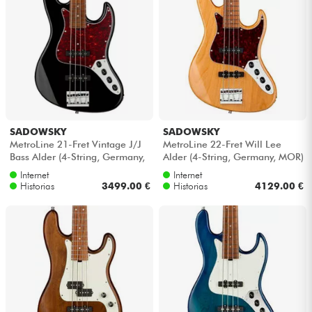
Auriculares
Micros
DJ
Sistemas de Sonido
SADOWSKY
SADOWSKY
MetroLine 21-Fret Vintage J/J
MetroLine 22-Fret Will Lee
Bass Alder (4-String, Germany,
Alder (4-String, Germany, MOR)
Luces
MOR) - Solid black high po...
- Natural transparent gloss
Internet
Internet
Historias
3499.00 €
Historias
4129.00 €
Batería y percusión
Vientos
Violines y cuarteto
Niños