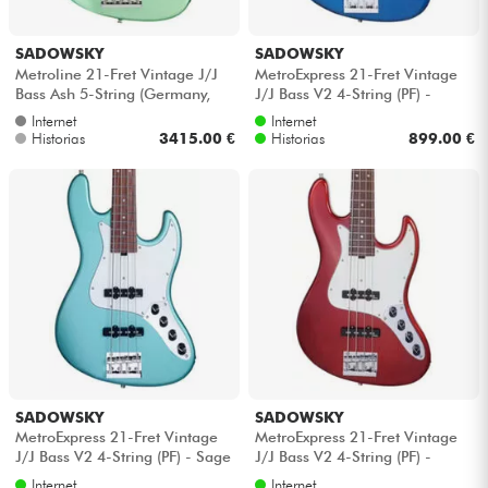
SADOWSKY
SADOWSKY
Metroline 21-Fret Vintage J/J
MetroExpress 21-Fret Vintage
Bass Ash 5-String (Germany,
J/J Bass V2 4-String (PF) -
MN) - Sage green metallic satin
Ocean blue metallic
Internet
Internet
Historias
3415.00 €
Historias
899.00 €
SADOWSKY
SADOWSKY
MetroExpress 21-Fret Vintage
MetroExpress 21-Fret Vintage
J/J Bass V2 4-String (PF) - Sage
J/J Bass V2 4-String (PF) -
green metallic
Candy apple red metallic
Internet
Internet