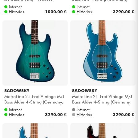
sunburst
MN) - '59 burst transparent
Internet
Internet
Historias
1000.00 €
Historias
3290.00 €
SADOWSKY
SADOWSKY
MetroLine 21-Fret Vintage M/J
MetroLine 21-Fret Vintage M/J
Bass Alder 4-String (Germany,
Bass Alder 4-String (Germany,
MOR) - Bora blue burst satin
MOR) - Dark lake placid blu...
Internet
Internet
Historias
3290.00 €
Historias
3290.00 €