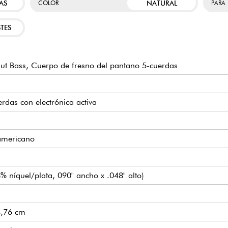
AS
NATURAL
COLOR
PARA
TES
t Bass, Cuerpo de fresno del pantano 5-cuerdas
erdas con electrónica activa
americano
% níquel/plata, 090" ancho x .048" alto)
 4,76 cm