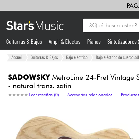
PAG
Guitarras & Bajos
Ampli & Efectos
Pianos
Sintetizadores
Guitarras & Bajos
Accueil
Guitarras & Bajos
Bajo eléctrico
Bajo eléctrico de cuerpo sól
Sintetizadores & samplers
SADOWSKY
MetroLine 24-Fret Vintage 
- natural trans. satin
Micros
★
★
★
★
★
★
★
★
★
★
Leer reseñas (0)
Accesorios relacionados
Productos
Luces
Violines y cuarteto