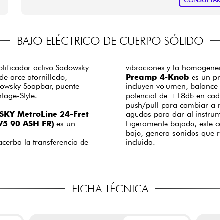
CONSULTA
BAJO ELÉCTRICO DE CUERPO SÓLIDO
plificador activo Sadowsky
vibraciones y la homogenei
e arce atornillado,
Preamp 4-Knob
es un pr
dowsky Soapbar, puente
incluyen volumen, balance 
ntage-Style.
potencial de +18db en cada
push/pull para cambiar a m
KY MetroLine 24-Fret
agudos para dar al instrum
V5 90 ASH FR)
es un
Ligeramente bajado, este c
bajo, genera sonidos que 
acerba la transferencia de
incluida.
FICHA TÉCNICA