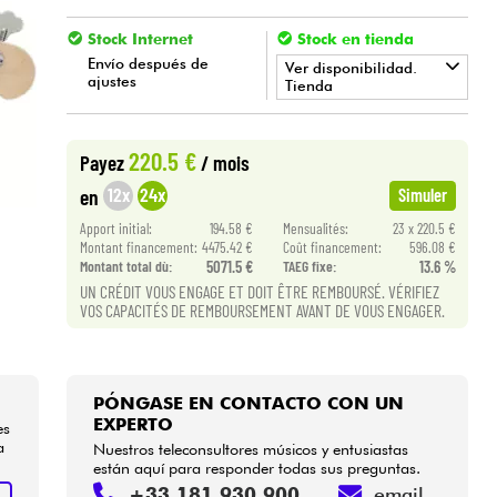
Stock Internet
Stock en tienda
Envío después de
Ver disponibilidad.
ajustes
Tienda
•
BASS MANIAC BY
Star
'
S
Music
220.5 €
Payez
/ mois
12x
24x
en
Simuler
Apport initial:
194.58 €
Mensualités:
23 x 220.5 €
Montant financement:
4475.42 €
Coût financement:
596.08 €
Montant total dù:
5071.5 €
TAEG fixe:
13.6 %
UN CRÉDIT VOUS ENGAGE ET DOIT ÊTRE REMBOURSÉ. VÉRIFIEZ
VOS CAPACITÉS DE REMBOURSEMENT AVANT DE VOUS ENGAGER.
PÓNGASE EN CONTACTO CON UN
EXPERTO
es
a
Nuestros teleconsultores músicos y entusiastas
están aquí para responder todas sus preguntas.
+33 181 930 900
email