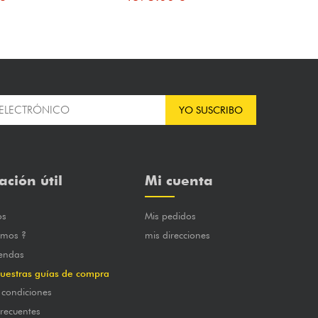
YO SUSCRIBO
ación útil
Mi cuenta
os
Mis pedidos
omos ?
mis direcciones
iendas
uestras guías de compra
 condiciones
frecuentes