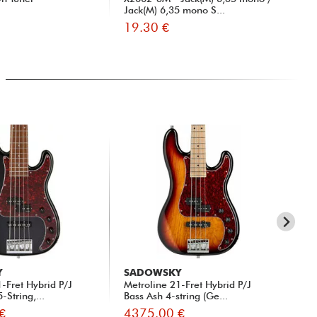
Jack(M) 6,35 mono S...
19.30 €
13
Y
SADOWSKY
SA
-Fret Hybrid P/J
Metroline 21-Fret Hybrid P/J
Met
-String,...
Bass Ash 4-string (Ge...
Bas
€
4375.00 €
42