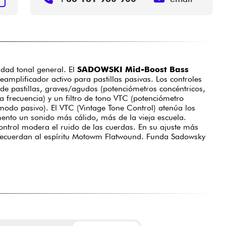
R
dad tonal general. El
SADOWSKI Mid-Boost Bass
eamplificador activo para pastillas pasivas. Los controles
de pastillas, graves/agudos (potenciómetros concéntricos,
 frecuencia) y un filtro de tono VTC (potenciómetro
odo pasivo). El VTC (Vintage Tone Control) atenúa los
ento un sonido más cálido, más de la vieja escuela.
ontrol modera el ruido de las cuerdas. En su ajuste más
recuerdan al espíritu Motowm Flatwound. Funda Sadowsky