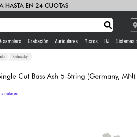
A HASTA EN 24 CUOTAS
 & samplers
Grabación
Auriculares
Micros
DJ
Sistemas 
Ampli & Efectos
ido
Sadowsky
Grabación
Single Cut Bass Ash 5-String (Germany, MN)
DJ
 similares
Batería y percusión
Niños