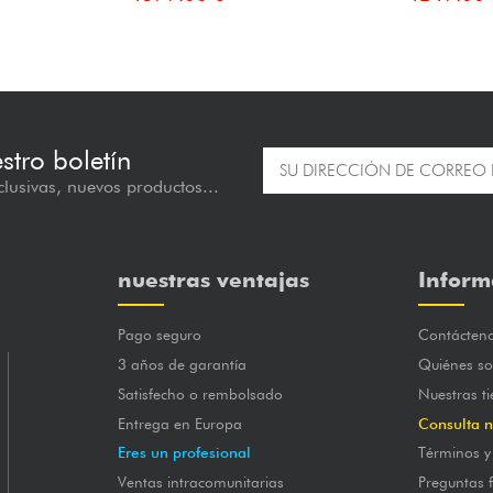
estro boletín
lusivas, nuevos productos...
nuestras ventajas
Inform
Pago seguro
Contácten
3 años de garantía
Quiénes s
Satisfecho o rembolsado
Nuestras t
Entrega en Europa
Consulta n
Eres un profesional
Términos y
Ventas intracomunitarias
Preguntas 