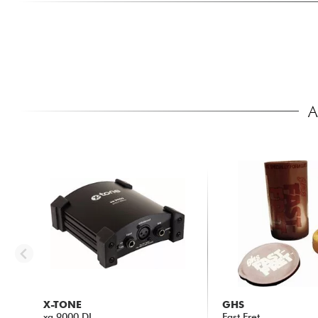
A
X-TONE
GHS
xa 9000 DI
Fast Fret