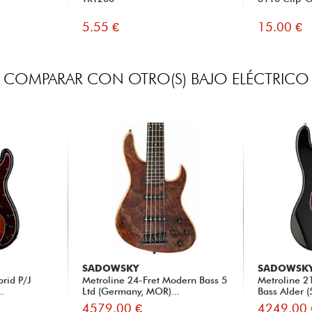
5.55 €
15.00 €
COMPARAR CON OTRO(S) BAJO ELÉCTRICO
SADOWSKY
SADOWSK
brid P/J
Metroline 24-Fret Modern Bass 5
Metroline 21
..
Ltd (Germany, MOR)...
Bass Alder (5
4579.00 €
4249.00 