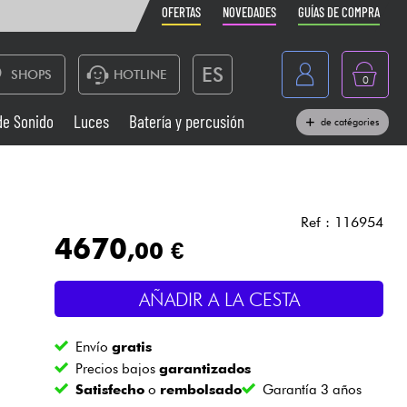
OFERTAS
NOVEDADES
GUÍAS DE COMPRA
ES
SHOPS
HOTLINE
0
France
de Sonido
Luces
Batería y percusión
de catégories
Belgique
Pianos
België
Auriculares
Deutschland
Ref : 116954
4670
,00 €
Nederland
Sistemas de Sonido
English
AÑADIR A LA CESTA
Vientos
Envío
gratis
Cables & Acces.
Precios bajos
garantizados
Satisfecho
o
rembolsado
Garantía 3 años