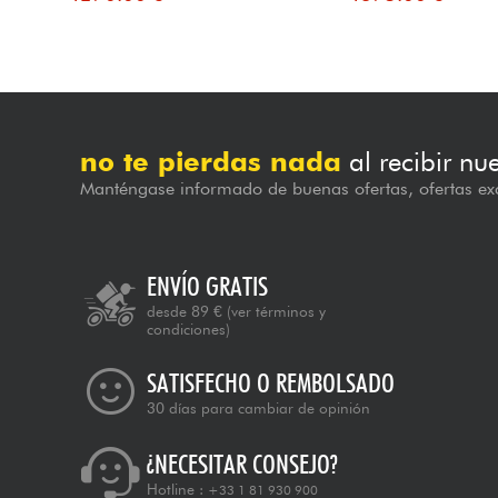
no te pierdas nada
al recibir nu
Manténgase informado de buenas ofertas, ofertas exc
ENVÍO GRATIS
desde 89 €
(ver términos y
condiciones)
SATISFECHO O REMBOLSADO
30 días para cambiar de opinión
¿NECESITAR CONSEJO?
Hotline :
+33 1 81 930 900