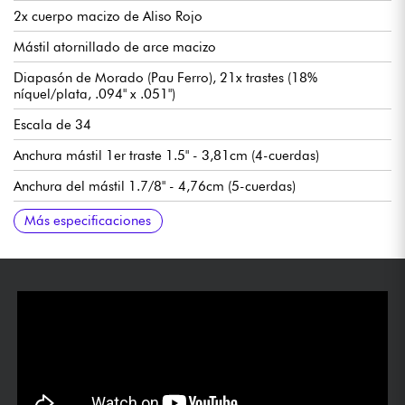
2x cuerpo macizo de Aliso Rojo
Mástil atornillado de arce macizo
Diapasón de Morado (Pau Ferro), 21x trastes (18%
níquel/plata, .094" x .051")
Escala de 34
Anchura mástil 1er traste 1.5" - 3,81cm (4-cuerdas)
Anchura del mástil 1.7/8" - 4,76cm (5-cuerdas)
Pastilla mástil Sadowsky P-Style
Pastilla de puente Sadowsky J-Style con supresión de zumbidos
Preamplificador Sadowsky Treble & Bass boost (interruptor true
Volumen / Balance / Control de tono Vintage (push/pull para
Puente Sadowsky de liberación rápida de cuerdas
Clavijas de afinación Sadowsky Light
Se vende con funda Sadowsky Portabag
Más especificaciones
bypass)
bypass de previo) / Agudos y graves (potenciómetros
concéntricos)