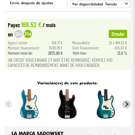
Envío después de ajustes
Ver disponibilidad. Tienda
•
Cables & Acces.
BASS MANIAC BY
Star
'
S
Music
168.52 €
Payez
/ mois
HiFi
12x
24x
en
Simuler
Apport initial:
148.71 €
Mensualités:
23 x 168.52 €
Bundle
Montant financement:
3420.29 €
Coût financement:
455.67 €
Montant total dù:
3875.96 €
TAEG fixe:
13.6 %
UN CRÉDIT VOUS ENGAGE ET DOIT ÊTRE REMBOURSÉ. VÉRIFIEZ VOS
Ver nuestras marcas
CAPACITÉS DE REMBOURSEMENT AVANT DE VOUS ENGAGER.
Variación(es) de este producto.
LA MARCA SADOWSKY