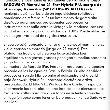
Fabricado en Alemania en los talleres de Warwick, el
bajo
SADOWSKY MetroLine 21-Fret Hybrid P/J, cuerpo de
aliso rojo, 4 cuerdas (SML21HP4 09 ALD FR)
es la
reinterpretación perfecta de un bajo eléctrico solidbody
americano de referencia. Es un instrumento de gama alta
diseñado para músicos profesionales que buscan un
instrumento a caballo entre lo vintage y lo moderno, con una
calidad impecable y una fiabilidad del 100%. Puede utilizarse
en una gran variedad de registros musicales.
El cuerpo está fabricado en aliso americano, el mástil en arce
y el diapasón en morado (juego de 21 trastes). Esta
plataforma tradicional crea una base acústica bien
equilibrada, con graves gruesos y con garra, medios presentes
y agudos claros y dinámicos.
La madera de Morado (Pau Ferro) utilizada para el diapasón
procede de los bosques de Brasil y Bolivia. Su alta densidad
produce un sonido híbrido entre el palisandro y el arce. El
bajo Sadowski Hybrid P/J incorpora electrónica activa
personalizada. El filtro VTC (Vintage Tone Control) respalda
eficazmente los controles de tono tradicionales atenuando las
frecuencias altas para dar a sus tonos un auténtico carácter
vintage (un poco como tener un bajo pasivo). Funda Sadowsky
incluida.