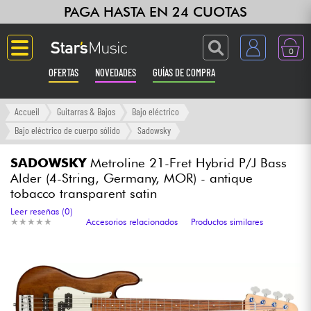
PAGA HASTA EN 24 CUOTAS
0
OFERTAS
NOVEDADES
GUÍAS DE COMPRA
Langue
Accueil
Guitarras & Bajos
Bajo eléctrico
Bajo eléctrico de cuerpo sólido
Sadowsky
Guitarras & Bajos
SADOWSKY
Metroline 21-Fret Hybrid P/J Bass
Alder (4-String, Germany, MOR) - antique
Ampli & Efectos
tobacco transparent satin
Leer reseñas (0)
Pianos
★
★
★
★
★
★
★
★
★
★
Accesorios relacionados
Productos similares
Sintetizadores & samplers
Grabación