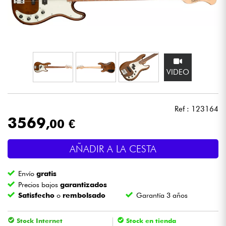
Auriculares
Micros
DJ
VIDEO
Sistemas de Sonido
Ref : 123164
Luces
3569
,00 €
Batería y percusión
AÑADIR A LA CESTA
Vientos
Envío
gratis
Precios bajos
garantizados
Satisfecho
o
rembolsado
Garantía 3 años
Violines y cuarteto
Stock Internet
Stock en tienda
Niños