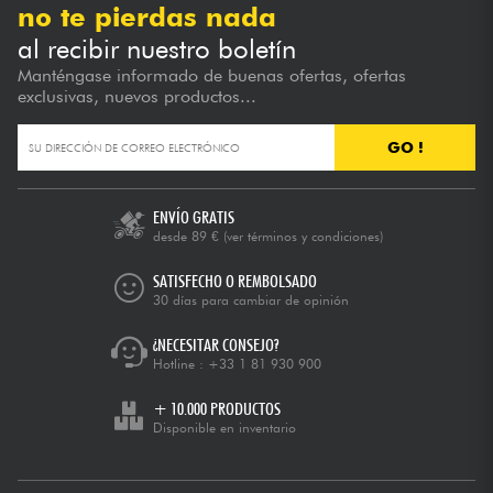
no te pierdas nada
al recibir nuestro boletín
Manténgase informado de buenas ofertas, ofertas
exclusivas, nuevos productos...
GO !
ENVÍO GRATIS
desde 89 €
(ver términos y condiciones)
SATISFECHO O REMBOLSADO
30 días para cambiar de opinión
¿NECESITAR CONSEJO?
Hotline :
+33 1 81 930 900
+ 10.000 PRODUCTOS
Disponible en inventario