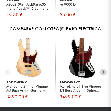
X-TONE
X-TONE
X2002-3M - Jack(M) 6,35
xa 9000 DI
mono / Jack(M) 6,35 mono
S...
19.30 €
55.00 €
COMPARAR CON OTRO(S) BAJO ELÉCTRICO
SADOWSKY
SADOWSKY
MetroLine 24-Fret Vintage
MetroLine 21-Fret Vintage
J/J Bass Ash 4 (Germany,...
J/J Bass Alder (4-String...
3390.00 €
3499.00 €