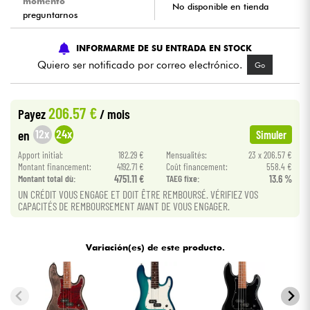
momento
No disponible en tienda
preguntarnos
Cables & Acces.
INFORMARME DE SU ENTRADA EN STOCK
Quiero ser notificado por correo electrónico.
Go
HiFi
Bundle
206.57 €
Payez
/ mois
12x
24x
en
Simuler
Ver nuestras marcas
Apport initial:
182.29 €
Mensualités:
23 x 206.57 €
Montant financement:
4192.71 €
Coût financement:
558.4 €
Montant total dù:
4751.11 €
TAEG fixe:
13.6 %
UN CRÉDIT VOUS ENGAGE ET DOIT ÊTRE REMBOURSÉ. VÉRIFIEZ VOS
CAPACITÉS DE REMBOURSEMENT AVANT DE VOUS ENGAGER.
Variación(es) de este producto.