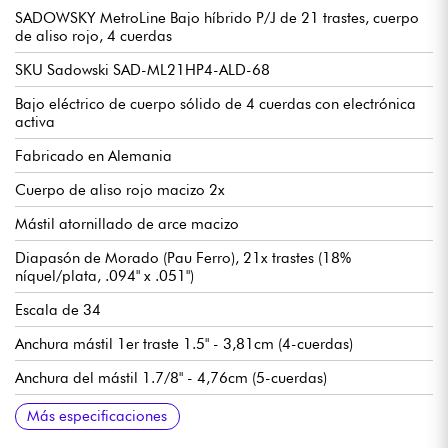
SADOWSKY MetroLine Bajo híbrido P/J de 21 trastes, cuerpo
de aliso rojo, 4 cuerdas
SKU Sadowski SAD-ML21HP4-ALD-68
Bajo eléctrico de cuerpo sólido de 4 cuerdas con electrónica
activa
Fabricado en Alemania
Cuerpo de aliso rojo macizo 2x
Mástil atornillado de arce macizo
Diapasón de Morado (Pau Ferro), 21x trastes (18%
níquel/plata, .094" x .051")
Escala de 34
Anchura mástil 1er traste 1.5" - 3,81cm (4-cuerdas)
Anchura del mástil 1.7/8" - 4,76cm (5-cuerdas)
Pastilla mástil Sadowsky P-Style
Pastilla de puente Sadowsky J-Style con supresión de zumbidos
Preamplificador Sadowsky Treble / Bass boost (interruptor true
Volumen
Balance
Control de tono Vintage (push/pull para preamplificador
Agudos / Graves (potenciómetros concéntricos)
Puente Sadowsky de liberación rápida de cuerdas
Clavijas de afinación Sadowsky Light
Se vende con funda Sadowsky Portabag
Más especificaciones
bypass)
bypass)