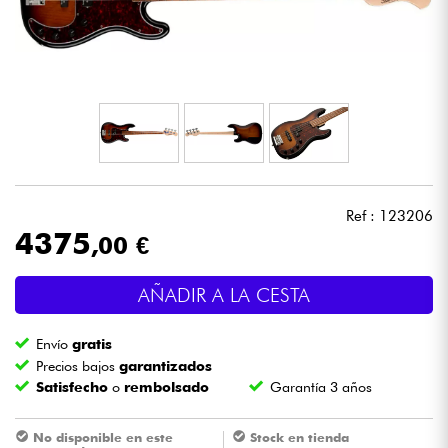
Auriculares
Micros
DJ
Sistemas de Sonido
Ref : 123206
Luces
4375
,00 €
Batería y percusión
AÑADIR A LA CESTA
Vientos
Envío
gratis
Precios bajos
garantizados
Satisfecho
o
rembolsado
Garantía 3 años
Violines y cuarteto
No disponible en este
Stock en tienda
Niños