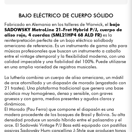
BAJO ELÉCTRICO DE CUERPO SÓLIDO
Fabricado en Alemania en los talleres de Warwick, el
bajo
SADOWSKY MetroLine 21-Fret Hybrid P/J, cuerpo de
aliso rojo, 4 cuerdas (SML21HP4 68 ALD FR)
es la
reinterpretación perfecta de un bajo eléctrico solidbody
americano de referencia. Es un instrumento de gama alta para
músicos profesionales que buscan un instrumento a caballo
entre el vintage atemporal y la flexibilidad moderna, con una
calidad impecable y una fiabilidad del 100%. Puede utilizarse
en una amplia variedad de registros musicales.
La luthería combina un cuerpo de aliso americano, un mástil
de arce atornillado y un diapasón de morado (engastado con
21 trastes). Una plataforma tradicional que genera una base
acústica muy homogénea, densa y sensible, con graves
gruesos y con garra, medios presentes y agudos claros y
dinámicos.
El Morado (Pau Ferro) que compone el diapasón es una
madera procedente de los bosques de Brasil y Bolivia. Su alta
densidad produce un sonido híbrido entre el palisandro y el
arce. El Sadowski Vintage P/J Bass está equipado con pastillas
pasivas Sadowsky Hum-cancelling J-Style que producen tonos