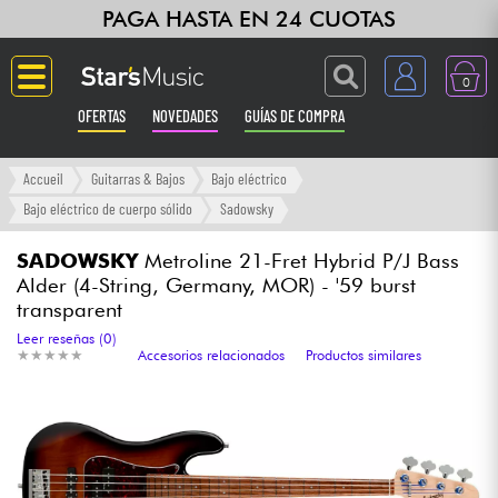
PAGA HASTA EN 24 CUOTAS
0
OFERTAS
NOVEDADES
GUÍAS DE COMPRA
Langue
Accueil
Guitarras & Bajos
Bajo eléctrico
Bajo eléctrico de cuerpo sólido
Sadowsky
Guitarras & Bajos
SADOWSKY
Metroline 21-Fret Hybrid P/J Bass
Alder (4-String, Germany, MOR) - '59 burst
Ampli & Efectos
transparent
Leer reseñas (0)
Pianos
★
★
★
★
★
★
★
★
★
★
Accesorios relacionados
Productos similares
Sintetizadores & samplers
Grabación