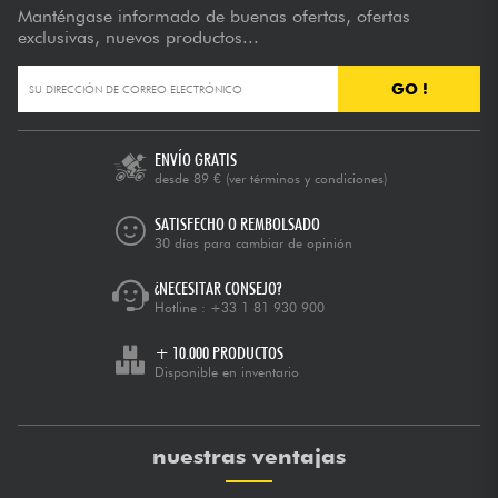
Manténgase informado de buenas ofertas, ofertas
exclusivas, nuevos productos...
GO !
ENVÍO GRATIS
desde 89 €
(ver términos y condiciones)
SATISFECHO O REMBOLSADO
30 días para cambiar de opinión
¿NECESITAR CONSEJO?
Hotline :
+33 1 81 930 900
+ 10.000 PRODUCTOS
Disponible en inventario
nuestras ventajas