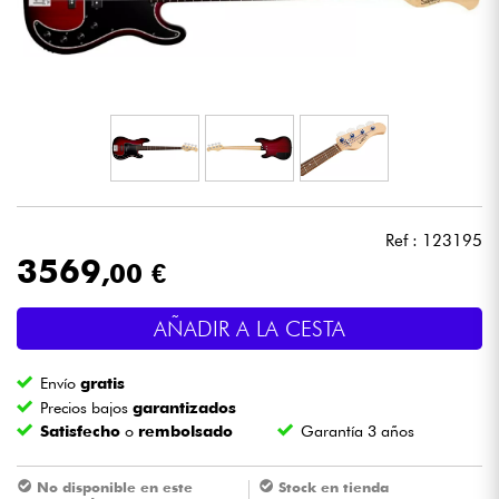
Auriculares
Micros
DJ
Sistemas de Sonido
Ref : 123195
Luces
3569
,00 €
Batería y percusión
AÑADIR A LA CESTA
Vientos
Envío
gratis
Precios bajos
garantizados
Satisfecho
o
rembolsado
Garantía 3 años
Violines y cuarteto
No disponible en este
Stock en tienda
Niños