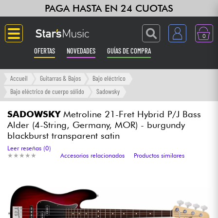
PAGA HASTA EN 24 CUOTAS
0
OFERTAS
NOVEDADES
GUÍAS DE COMPRA
Langue
Accueil
Guitarras & Bajos
Bajo eléctrico
Bajo eléctrico de cuerpo sólido
Sadowsky
Guitarras & Bajos
SADOWSKY
Metroline 21-Fret Hybrid P/J Bass
Alder (4-String, Germany, MOR) - burgundy
Ampli & Efectos
blackburst transparent satin
Leer reseñas (0)
Pianos
★
★
★
★
★
★
★
★
★
★
Accesorios relacionados
Productos similares
Sintetizadores & samplers
Grabación