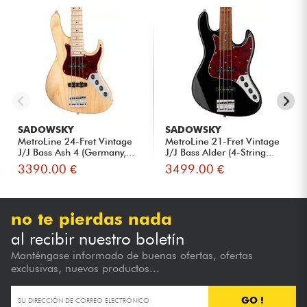
SADOWSKY
SADOWSKY
MetroLine 24-Fret Vintage
MetroLine 21-Fret Vintage
J/J Bass Ash 4 (Germany,...
J/J Bass Alder (4-String...
3390.00 €
3499.00 €
no te pierdas nada
al recibir nuestro boletín
Manténgase informado de buenas ofertas, ofertas
exclusivas, nuevos productos...
GO !