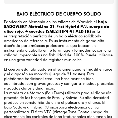
BAJO ELÉCTRICO DE CUERPO SÓLIDO
Fabricado en Alemania en los talleres de Warwick, el
bajo
SADOWSKY MetroLine 21-Fret Hybrid P/J, cuerpo de
aliso rojo, 4 cuerdas (SML21HP4 41 ALD FR)
es la
reinterpretación perfecta de un bajo eléctrico solidbody
americano de referencia. Es un instrumento de gama alta
diseñado para músicos profesionales que buscan un
instrumento a caballo entre lo vintage y lo moderno, con una
calidad impecable y una fiabilidad del 100%. Puede utilizarse
en una gran variedad de registros musicales.
El cuerpo está fabricado en aliso americano, el mástil en arce
y el diapasón en morado (juego de 21 trastes). Esta
plataforma tradicional crea una base acústica bien
equilibrada, con graves gruesos y con garra, medios presentes
y agudos claros y dinámicos.
La madera de Morado (Pau Ferro) utilizada para el diapasón
procede de los bosques de Brasil y Bolivia. Su alta densidad
produce un sonido híbrido entre el palisandro y el arce. El
bajo Sadowski Hybrid P/J incorpora electrónica activa
personalizada. El filtro VTC (Vintage Tone Control) respalda
eficazmente los controles de tono tradicionales atenuando las