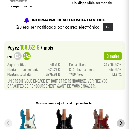
momento
No disponible en tienda
preguntarnos
Cables & Acces.
INFORMARME DE SU ENTRADA EN STOCK
Quiero ser notificado por correo electrónico.
Go
HiFi
Bundle
168.52 €
Payez
/ mois
12x
24x
en
Simuler
Ver nuestras marcas
Apport initial:
148.71 €
Mensualités:
23 x 168.52 €
Montant financement:
3420.29 €
Coût financement:
455.67 €
Montant total dù:
3875.96 €
TAEG fixe:
13.6 %
UN CRÉDIT VOUS ENGAGE ET DOIT ÊTRE REMBOURSÉ. VÉRIFIEZ VOS
CAPACITÉS DE REMBOURSEMENT AVANT DE VOUS ENGAGER.
Variación(es) de este producto.