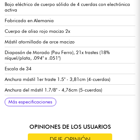
Bajo eléctrico de cuerpo sólido de 4 cuerdas con electrónica
activa
Fabricado en Alemania
Cuerpo de aliso rojo macizo 2x
Mástil atornillado de arce macizo
Diapasón de Morado (Pau Ferro), 21x trastes (18%
níquel/plata, .094" x .051")
Escala de 34
Anchura mástil 1er traste 1.5" - 3,81cm (4-cuerdas)
Anchura del mástil 1.7/8" - 4,76cm (5-cuerdas)
Pastilla mástil Sadowsky P-Style
Pastilla de puente Sadowsky J-Style con supresión de zumbidos
Preamplificador Sadowsky Treble & Bass boost (interruptor true
Volumen / Balance / Control de tono Vintage (push/pull para
Puente Sadowsky de liberación rápida de cuerdas
Clavijas de afinación Sadowsky Light
Se vende con funda Sadowsky Portabag
Más especificaciones
bypass)
bypass de previo) / Agudos y graves (potenciómetros
concéntricos)
OPINIONES DE LOS USUARIOS
DEJE OPINIÓN