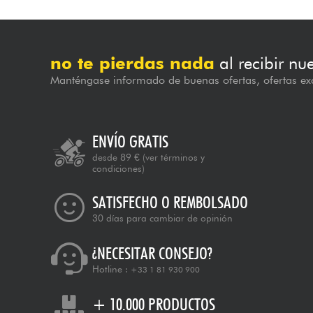
no te pierdas nada
al recibir nu
Manténgase informado de buenas ofertas, ofertas exc
ENVÍO GRATIS
desde 89 €
(ver términos y
condiciones)
SATISFECHO O REMBOLSADO
30 días para cambiar de opinión
¿NECESITAR CONSEJO?
Hotline :
+33 1 81 930 900
+ 10.000 PRODUCTOS