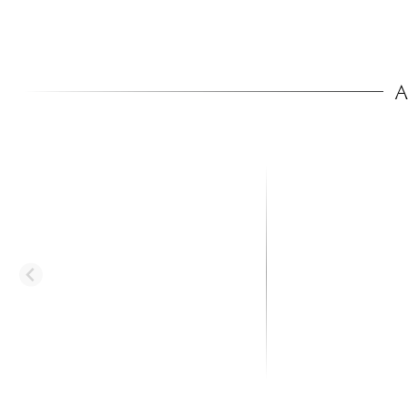
A
X-TONE
X-TONE
3110 Clip-On Tuner
xh 6200 Floor Guitar
15.00 €
13.90 €