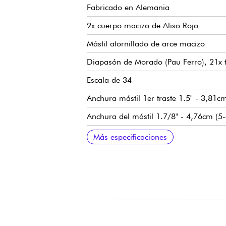
Fabricado en Alemania
2x cuerpo macizo de Aliso Rojo
Mástil atornillado de arce macizo
Diapasón de Morado (Pau Ferro), 21x tr
Escala de 34
Anchura mástil 1er traste 1.5" - 3,81c
Anchura del mástil 1.7/8" - 4,76cm (5
Pastilla mástil Sadowsky P-Style
Pastilla de puente Sadowsky J-Style co
Preamplificador Sadowsky Treble & Bass
Volumen / Balance / Control de tono V
Puente Sadowsky de liberación rápida 
Clavijas de afinación Sadowsky Light
Se vende con funda Sadowsky Portaba
Más especificaciones