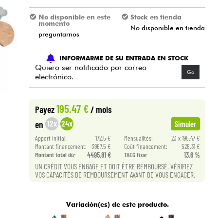
No disponible en este
Stock en tienda
momento
No disponible en tienda
preguntarnos
INFORMARME DE SU ENTRADA EN STOCK
Quiero ser notificado por correo
Go
electrónico.
195.47 €
Payez
/ mois
12x
24x
en
Simuler
Apport initial:
172.5 €
Mensualités:
23 x 195.47 €
Montant financement:
3967.5 €
Coût financement:
528.31 €
Montant total dù:
4495.81 €
TAEG fixe:
13.6 %
UN CRÉDIT VOUS ENGAGE ET DOIT ÊTRE REMBOURSÉ. VÉRIFIEZ
VOS CAPACITÉS DE REMBOURSEMENT AVANT DE VOUS ENGAGER.
Variación(es) de este producto.