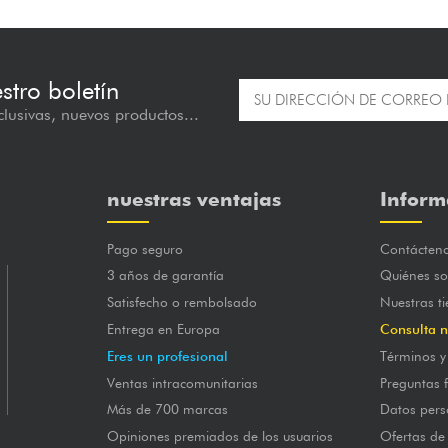
estro boletín
lusivas, nuevos productos...
nuestras ventajas
Inform
Pago seguro
Contácten
3 años de garantía
Quiénes s
Satisfecho o rembolsado
Nuestras t
Entrega en Europa
Consulta n
Eres un profesional
Términos y
Ventas intracomunitarias
Preguntas 
Más de 700 marcas
Datos pers
Opiniones premiados de los usuarios
Ofertas de