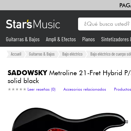
PAG
Guitarras & Bajos
Ampli & Efectos
Pianos
Sintetizadores
Vientos
Violines y cuarteto
Niños
Cables & Acces.
HiFi
Guitarras & Bajos
Accueil
Guitarras & Bajos
Bajo eléctrico
Bajo eléctrico de cuerpo sól
Sintetizadores & samplers
SADOWSKY
Metroline 21-Fret Hybrid P/
solid black
Micros
★
★
★
★
★
★
★
★
★
★
Leer reseñas (0)
Accesorios relacionados
Productos
Luces
Violines y cuarteto