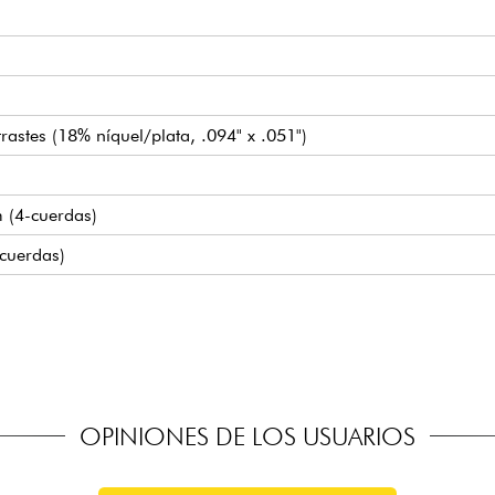
astes (18% níquel/plata, .094" x .051")
m (4-cuerdas)
-cuerdas)
n supresión de zumbidos
 boost (interruptor true bypass)
intage (push/pull para bypass de previo) / Agudos y graves (po
de cuerdas
g
OPINIONES DE LOS USUARIOS