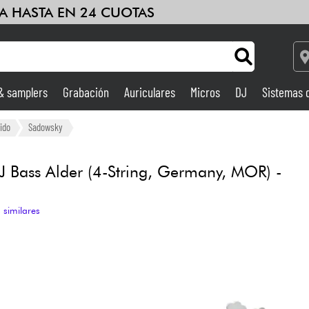
A HASTA EN 24 CUOTAS
 & samplers
Grabación
Auriculares
Micros
DJ
Sistemas 
Bundle
Ver nuestras marcas
Ampli & Efectos
ido
Sadowsky
Grabación
J Bass Alder (4-String, Germany, MOR) -
DJ
 similares
Batería y percusión
Niños