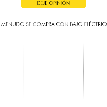
DEJE OPINIÓN
 MENUDO SE COMPRA CON BAJO ELÉCTRI
GHS
RTX
 Stand
Fast Fret
TRT200
9.30 €
5.55 €