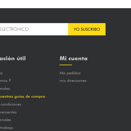
YO SUSCRIBO
ación útil
Mi cuenta
os
Mis pedidos
omos ?
mis direcciones
iendas
uestras guías de compra
 condiciones
frecuentes
onales
 trabajo