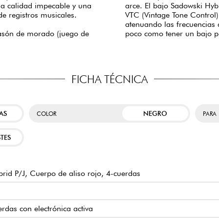
na calidad impecable y una
arce. El bajo Sadowski Hybr
de registros musicales.
VTC (Vintage Tone Control)
atenuando las frecuencias a
apasón de morado (juego de
poco como tener un bajo p
FICHA TÉCNICA
AS
NEGRO
COLOR
PARA
TES
id P/J, Cuerpo de aliso rojo, 4-cuerdas
erdas con electrónica activa