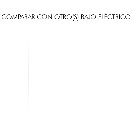
COMPARAR CON OTRO(S) BAJO ELÉCTRICO
SADOWSKY
SADOWSK
brid P/J
MetroLine 21-Fret Vintage J/J
MetroLine 2
...
Bass Ash (4-String, ...
(4-String, G
3759.00 €
4129.00 