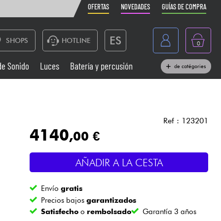
OFERTAS
NOVEDADES
GUÍAS DE COMPRA
ES
SHOPS
HOTLINE
0
France
de Sonido
Luces
Batería y percusión
de catégories
Belgique
Pianos
België
Auriculares
Deutschland
Ref : 123201
4140
,00 €
Nederland
Sistemas de Sonido
English
AÑADIR A LA CESTA
Vientos
Envío
gratis
Cables & Acces.
Precios bajos
garantizados
Satisfecho
o
rembolsado
Garantía 3 años