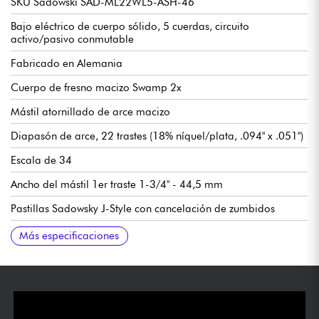
SKU Sadowski SAD-ML22WL5-ASH-46
Bajo eléctrico de cuerpo sólido, 5 cuerdas, circuito
activo/pasivo conmutable
Fabricado en Alemania
Cuerpo de fresno macizo Swamp 2x
Mástil atornillado de arce macizo
Diapasón de arce, 22 trastes (18% níquel/plata, .094" x .051")
Escala de 34
Ancho del mástil 1er traste 1-3/4" - 44,5 mm
Pastillas Sadowsky J-Style con cancelación de zumbidos
Preamplificador Sadowsky Custom Will Lee Peamp (on/off
Volumen / Balance / Control de tono Vintage (push/pull para
Puente Sadowsky de liberación rápida de cuerdas
Clavijas de afinación Sadowsky Light
Se entrega en funda Sadowsky Portabag
Más especificaciones
mid-boost, 500 Hz u 800 Hz, ancho o estrecho de banda)
bypass de previo) / Agudos y graves (potenciómetros
concéntricos), interruptor Mid-boost