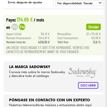
Envío después de ajustes
Ver disponibilidad. Tienda
•
Cables & Acces.
BASS MANIAC BY
Star
'
S
Music
174.65 €
Payez
/ mois
HiFi
12x
24x
en
Simuler
Apport initial:
154.13 €
Mensualités:
23 x 174.65 €
Bundle
Montant financement:
3544.87 €
Coût financement:
472.08 €
Montant total dù:
4016.95 €
TAEG fixe:
13.6 %
UN CRÉDIT VOUS ENGAGE ET DOIT ÊTRE REMBOURSÉ. VÉRIFIEZ VOS
Ver nuestras marcas
CAPACITÉS DE REMBOURSEMENT AVANT DE VOUS ENGAGER.
LA MARCA SADOWSKY
Conoce más sobre la marca Sadowsky
y descubre todo el catálogo.
DESCUBRIR
PÓNGASE EN CONTACTO CON UN EXPERTO
Nuestros teleconsultores músicos y entusiastas están aquí