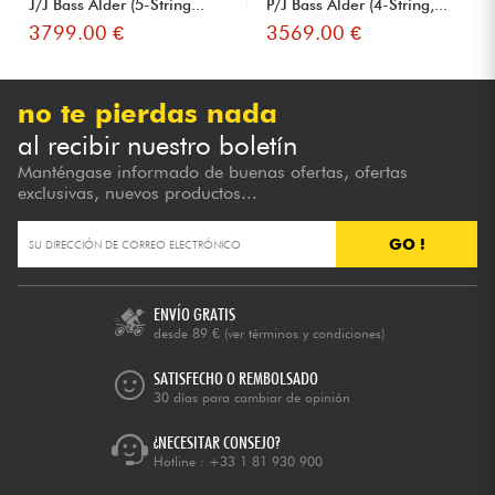
J/J Bass Alder (5-String...
P/J Bass Alder (4-String,...
3799.00 €
3569.00 €
no te pierdas nada
al recibir nuestro boletín
Manténgase informado de buenas ofertas, ofertas
exclusivas, nuevos productos...
GO !
ENVÍO GRATIS
desde 89 €
(ver términos y condiciones)
SATISFECHO O REMBOLSADO
30 días para cambiar de opinión
¿NECESITAR CONSEJO?
Hotline :
+33 1 81 930 900