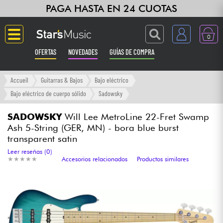
PAGA HASTA EN 24 CUOTAS
0
OFERTAS
NOVEDADES
GUÍAS DE COMPRA
Langue
Accueil
Guitarras & Bajos
Bajo eléctrico
Bajo eléctrico de cuerpo sólido
Sadowsky
Guitarras & Bajos
SADOWSKY
Will Lee MetroLine 22-Fret Swamp
Ash 5-String (GER, MN) - bora blue burst
Ampli & Efectos
transparent satin
Leer reseñas (0)
Pianos
★
★
★
★
★
★
★
★
★
★
Accesorios relacionados
Productos similares
Sintetizadores & samplers
Grabación