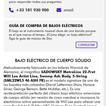
para responder todas sus preguntas.
+33 181 930 900
email
GUÍA DE COMPRA DE BAJOS ELÉCTRICOS
El bajo es el instrumento musical clave de una banda porque
es el que marca el tempo. ¿Cómo elegir un bajo eléctrico?
Siga la guía de música de Star.
CONSULTAR
BAJO ELÉCTRICO DE CUERPO SÓLIDO
Meticulosamente fabricado en los talleres Warwick de
Alemania, el magnífico
SADOWSKY MetroLine 22-Fret
Will Lee Artist Line, Swamp Ash Body, 5-String
(SML22WL5 46 ASH FR)
es el modelo signature de uno de
los bajistas más cotizados (David Letterman Show, Horace
Silver, George Benson, Bette Middler, etc.). Es una
reinterpretación perfecta del clásico bajo eléctrico americano
de cuerpo sólido (en versión de cinco cuerdas) e incorpora la
electrónica activa personalizada de Will Lee para ofrecer una
gran flexibilidad. El filtro VTC (Vintage Tone Control) apoya