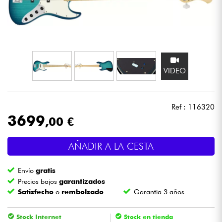
Auriculares
Micros
DJ
VIDEO
Sistemas de Sonido
Ref : 116320
Luces
3699
,00 €
Batería y percusión
AÑADIR A LA CESTA
Vientos
Envío
gratis
Precios bajos
garantizados
Satisfecho
o
rembolsado
Garantía 3 años
Violines y cuarteto
Stock Internet
Stock en tienda
Niños