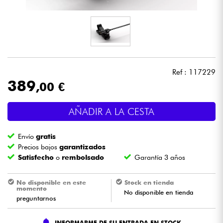
Auriculares
Micros
DJ
Ref : 117229
389
,00 €
Sistemas de Sonido
AÑADIR A LA CESTA
Luces
Envío
gratis
Batería y percusión
Precios bajos
garantizados
Satisfecho
o
rembolsado
Garantía 3 años
Vientos
No disponible en este
Stock en tienda
momento
No disponible en tienda
Violines y cuarteto
preguntarnos
Niños
INFORMARME DE SU ENTRADA EN STOCK