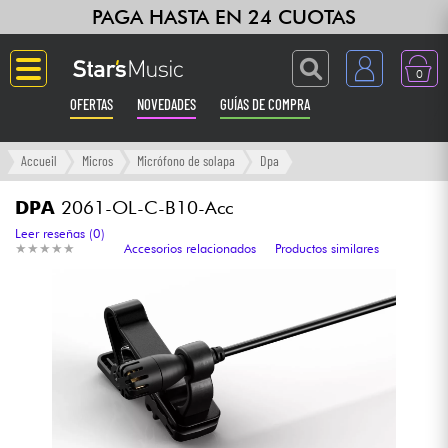
PAGA HASTA EN 24 CUOTAS
0
OFERTAS
NOVEDADES
GUÍAS DE COMPRA
Langue
Accueil
Micros
Micrófono de solapa
Dpa
Guitarras & Bajos
DPA
2061-OL-C-B10-Acc
Leer reseñas (0)
★
★
★
★
★
★
★
★
★
★
Accesorios relacionados
Productos similares
Ampli & Efectos
Pianos
Sintetizadores & samplers
Grabación