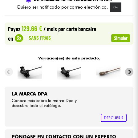
Quiero ser notificado por correo electrónico.
Go
Cables & Acces.
129.66 €
Payez
/ mois
par carte bancaire
HiFi
SANS FRAIS
3x
en
Simuler
Bundle
Variación(es) de este producto.
Ver nuestras marcas
LA MARCA DPA
Conoce más sobre la marca Dpa y
descubre todo el catálogo.
DESCUBRIR
PÓNGASE EN CONTACTO CON UN EXPERTO