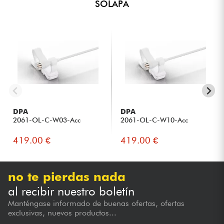
SOLAPA
DPA
DPA
2061-OL-C-W03-Acc
2061-OL-C-W10-Acc
419.00 €
419.00 €
no te pierdas nada
al recibir nuestro boletín
Manténgase informado de buenas ofertas, ofertas
exclusivas, nuevos productos...