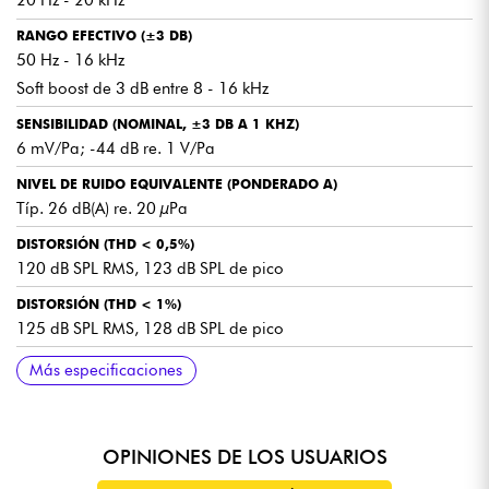
20 Hz - 20 kHz
RANGO EFECTIVO (±3 DB)
50 Hz - 16 kHz
Soft boost de 3 dB entre 8 - 16 kHz
SENSIBILIDAD (NOMINAL, ±3 DB A 1 KHZ)
6 mV/Pa; -44 dB re. 1 V/Pa
NIVEL DE RUIDO EQUIVALENTE (PONDERADO A)
Típ. 26 dB(A) re. 20 µPa
DISTORSIÓN (THD < 0,5%)
120 dB SPL RMS, 123 dB SPL de pico
DISTORSIÓN (THD < 1%)
125 dB SPL RMS, 128 dB SPL de pico
RANGO DINÁMICO
SPL MÁX. (THD 10%)
IMPEDANCIA NOMINAL DE SALIDA
IMPEDANCIA DE CARGA MÍNIMA
ALIMENTACIÓN (PARA PLENO RENDIMIENTO)
CONSUMO DE CORRIENTE
CONECTORES
PESO
DIÁMETRO DEL MICRÓFONO
LONGITUD DEL MICRÓFONO
LONGITUD DEL CABLE
DIÁMETRO DEL CABLE
TENSIÓN DE SALIDA MÁXIMA (RMS)
POLARIDAD
RANGO DE TEMPERATURA
HUMEDAD RELATIVA (HR)
COLORES
DIAGRAMA POLAR
Más especificaciones
Típ. 102 dB
137 dB SPL pico
112 Ω
5 kΩ
Para sistemas inalámbricos: mín. 5 V - máx. 10 V
Típ. 0,6 mA
TA4F Mini-XLR
10 g (0,35 oz)
5,5 mm (0,22 pulgadas)
9,7 mm (0,38 pulgadas)
1,5 m (4,9 pies) de longitud
1,6 mm (0,06 pulgadas) de diámetro
1,6 V
+V en la salida para presión acústica positiva
-40°C a 45°C (-40°F a 113°F)
Hasta 90% HR
Negro
Omnidireccional
OPINIONES DE LOS USUARIOS