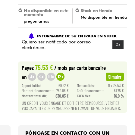
No disponible en este
Stock en tienda
momento
No disponible en tienda
preguntarnos
INFORMARME DE SU ENTRADA EN STOCK
Quiero ser notificado por correo
Go
electrónico.
75.53 €
Payez
/ mois
par carte bancaire
3x
4x
10x
12x
en
Simuler
Apport initial:
69.92 €
Mensualités:
11 x 75.53 €
Montant financement:
769.08 €
Coût financement:
61.75 €
Montant total dù:
830.83 €
TAEG fixe:
16.9 %
UN CRÉDIT VOUS ENGAGE ET DOIT ÊTRE REMBOURSÉ. VÉRIFIEZ
VOS CAPACITÉS DE REMBOURSEMENT AVANT DE VOUS ENGAGER.
PÓNGASE EN CONTACTO CON UN