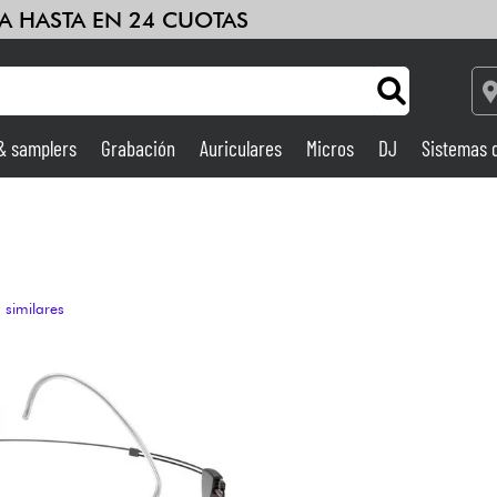
A HASTA EN 24 CUOTAS
 & samplers
Grabación
Auriculares
Micros
DJ
Sistemas 
Ampli & Efectos
Grabación
 similares
DJ
Batería y percusión
Niños