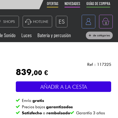
OFERTAS
NOVEDADES
GUÍAS DE COMPRA
ES
SHOPS
HOTLINE
0
France
de Sonido
Luces
Batería y percusión
de catégories
Belgique
Pianos
België
Auriculares
Deutschland
Ref : 117325
839
,00 €
Nederland
Sistemas de Sonido
English
AÑADIR A LA CESTA
Vientos
Envío
gratis
Cables & Acces.
Precios bajos
garantizados
Satisfecho
o
rembolsado
Garantía 3 años