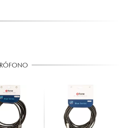
ICRÓFONO