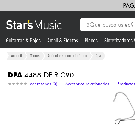
PAG
Guitarras & Bajos
Ampli & Efectos
Pianos
Sintetizadores
Guitarras & Bajos
Accueil
Micros
Auriculares con micrófono
Dpa
Sintetizadores & samplers
DPA
4488-DP-R-C90
★
★
★
★
★
★
★
★
★
★
Leer reseñas (0)
Accesorios relacionados
Productos
Micros
Luces
Violines y cuarteto