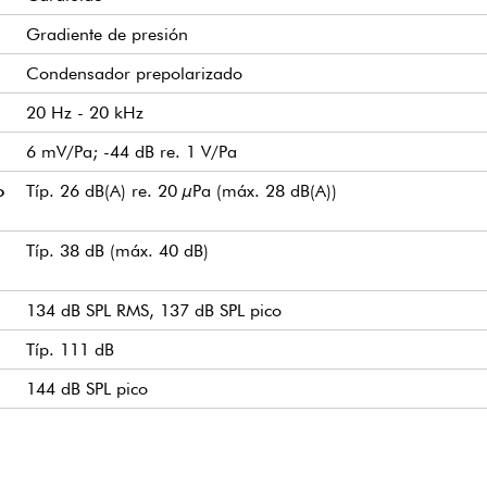
Gradiente de presión
Condensador prepolarizado
20 Hz - 20 kHz
6 mV/Pa; -44 dB re. 1 V/Pa
o
Típ. 26 dB(A) re. 20 µPa (máx. 28 dB(A))
Típ. 38 dB (máx. 40 dB)
134 dB SPL RMS, 137 dB SPL pico
Típ. 111 dB
144 dB SPL pico
30 - 40 Ω
Hasta 300 m con el adaptador XLR DAD6001-BC
Para sistemas inalámbricos: 5 V mín. - 10 V máx. mediant
Típ. 1,5 mA (micrófono)
Microlock
12 g (0,4 oz) con cable y conector MicroDot
5,4 mm (0,21 pulgadas)
1,3 m (4,3 pies) de longitud
1,6 mm (0,06 pulgadas)
Un aumento positivo de la presión sonora produce una tensió
-40°C a 45°C (-40°F a 113°F)
Hasta 90% HR
Marrón
Cardioide
Con DAD6001-BC: P48 (alimentación fantasma), funciona 
3,5 mA con adaptador XLR DAD6001-BC