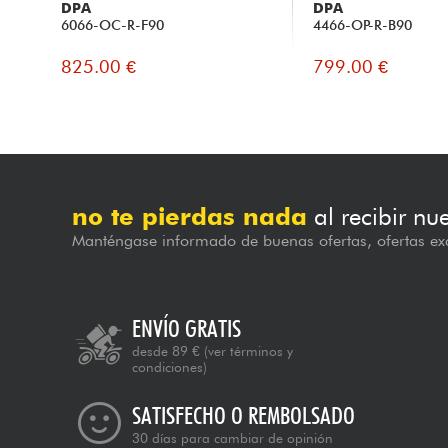
DPA
DPA
6066-OC-R-F90
4466-OP-R-B90
825.00 €
799.00 €
no te pierdas nada
al recibir nu
Manténgase informado de buenas ofertas, ofertas exc
ENVÍO GRATIS
desde 89 €
(ver términos y
condiciones)
SATISFECHO O REMBOLSADO
30 días para cambiar de opinión