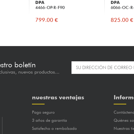
DPA
DPA
4466-OP-R-F90
6066-OC-R
799.00 €
825.00 €
estro boletín
lusivas, nuevos productos...
nuestras ventajas
Inform
Pago seguro
Contácten
3 años de garantía
Quiénes s
Satisfecho o rembolsado
Nuestras t