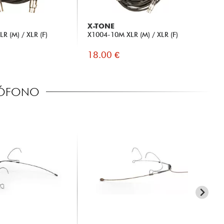
X-TONE
R (M) / XLR (F)
X1004-10M XLR (M) / XLR (F)
18.00 €
RÓFONO