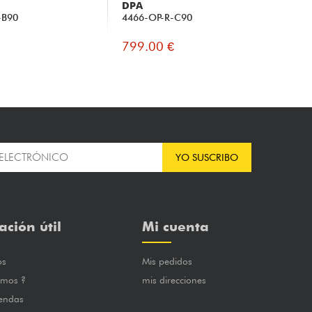
DPA
DP
-B90
4466-OP-R-C90
44
799.00 €
83
YO SUSCRIBO
ación útil
Mi cuenta
os
Mis pedidos
omos ?
mis direcciones
iendas