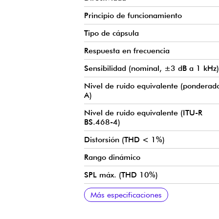
Principio de funcionamiento
Tipo de cápsula
Respuesta en frecuencia
Sensibilidad (nominal, ±3 dB a 1 kHz)
Nivel de ruido equivalente (ponderad
A)
Nivel de ruido equivalente (ITU-R
BS.468-4)
Distorsión (THD < 1%)
Rango dinámico
SPL máx. (THD 10%)
Impedancia nominal de salida
Capacidad del cable
Fuente de alimentación (para pleno
Consumo de corriente
Conector
Peso
Diámetro del micrófono
Longitud del cable
Diámetro del cable
Polaridad
Rango de temperatura
Humedad relativa (HR)
Colores
Diagrama polar
Más especificaciones
rendimiento)