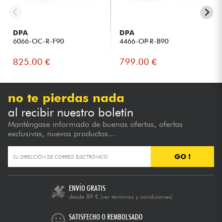
DPA
DPA
6066-OC-R-F90
4466-OP-R-B90
825.00 €
799.00 €
no te pierdas nada
al recibir nuestro boletín
Manténgase informado de buenas ofertas, ofertas
exclusivas, nuevos productos...
GO !
ENVÍO GRATIS
desde 89 €
(ver términos y condiciones)
SATISFECHO O REMBOLSADO