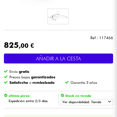
Auriculares
Micros
DJ
Ref : 117466
825
,00 €
Sistemas de Sonido
AÑADIR A LA CESTA
Luces
Envío
gratis
Batería y percusión
Precios bajos
garantizados
Satisfecho
o
rembolsado
Garantía 3 años
Vientos
última pieza
Stock en tienda
Expedición entre 2/3 días
Violines y cuarteto
Ver disponibilidad. Tienda
•
Star
'
S
Music
PARIS
Niños