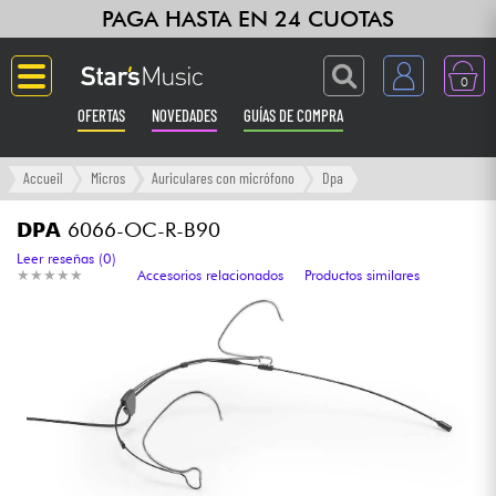
PAGA HASTA EN 24 CUOTAS
0
OFERTAS
NOVEDADES
GUÍAS DE COMPRA
Langue
Accueil
Micros
Auriculares con micrófono
Dpa
Guitarras & Bajos
DPA
6066-OC-R-B90
Leer reseñas (0)
★
★
★
★
★
★
★
★
★
★
Accesorios relacionados
Productos similares
Ampli & Efectos
Pianos
Sintetizadores & samplers
Grabación