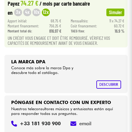
74.27 €
Payez
/ mois
par carte bancaire
3x
4x
10x
12x
en
Simuler
Cables & Acces.
Apport initial:
68.75 €
Mensualités:
11 x 74.27 €
Montant financement:
756.25 €
Coût financement:
60.72 €
HiFi
Montant total dù:
816.97 €
TAEG fixe:
16.9 %
UN CRÉDIT VOUS ENGAGE ET DOIT ÊTRE REMBOURSÉ. VÉRIFIEZ VOS
CAPACITÉS DE REMBOURSEMENT AVANT DE VOUS ENGAGER.
Bundle
Ver nuestras marcas
LA MARCA DPA
Conoce más sobre la marca Dpa y
descubre todo el catálogo.
DESCUBRIR
PÓNGASE EN CONTACTO CON UN EXPERTO
Nuestros teleconsultores músicos y entusiastas están aquí
para responder todas sus preguntas.
+33 181 930 900
email