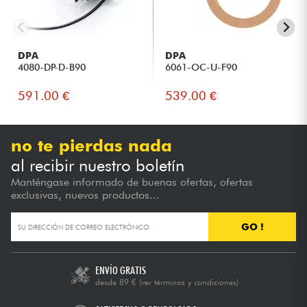
DPA
DPA
4080-DP-D-B90
6061-OC-U-F90
591.00 €
539.00 €
no te pierdas nada
al recibir nuestro boletín
Manténgase informado de buenas ofertas, ofertas
exclusivas, nuevos productos...
GO !
ENVÍO GRATIS
desde 89 €
(ver términos y condiciones)