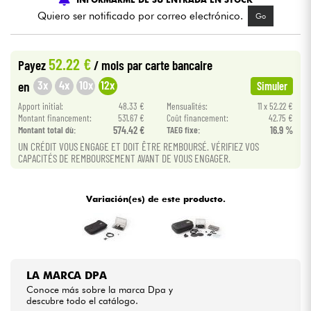
Quiero ser notificado por correo electrónico.
Go
Cables & Acces.
52.22 €
Payez
/ mois
par carte bancaire
HiFi
3x
4x
10x
12x
en
Simuler
Apport initial:
48.33 €
Mensualités:
11 x 52.22 €
Bundle
Montant financement:
531.67 €
Coût financement:
42.75 €
Montant total dù:
574.42 €
TAEG fixe:
16.9 %
Ver nuestras marcas
UN CRÉDIT VOUS ENGAGE ET DOIT ÊTRE REMBOURSÉ. VÉRIFIEZ VOS
CAPACITÉS DE REMBOURSEMENT AVANT DE VOUS ENGAGER.
Variación(es) de este producto.
LA MARCA DPA
Conoce más sobre la marca Dpa y
descubre todo el catálogo.