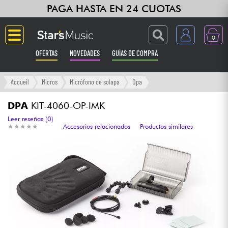
PAGA HASTA EN 24 CUOTAS
0
OFERTAS
NOVEDADES
GUÍAS DE COMPRA
Langue
Accueil
Micros
Micrófono de solapa
Dpa
Guitarras & Bajos
DPA
KIT-4060-OP-IMK
Leer reseñas (0)
★
★
★
★
★
★
★
★
★
★
Accesorios relacionados
Productos similares
Ampli & Efectos
Pianos
Sintetizadores & samplers
Grabación