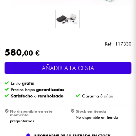
Auriculares
Micros
DJ
Ref : 117330
580
,00 €
Sistemas de Sonido
AÑADIR A LA CESTA
Luces
Envío
gratis
Batería y percusión
Precios bajos
garantizados
Satisfecho
o
rembolsado
Garantía 3 años
Vientos
No disponible en este
Stock en tienda
momento
No disponible en tienda
Violines y cuarteto
preguntarnos
Niños
INFORMARME DE SU ENTRADA EN STOCK