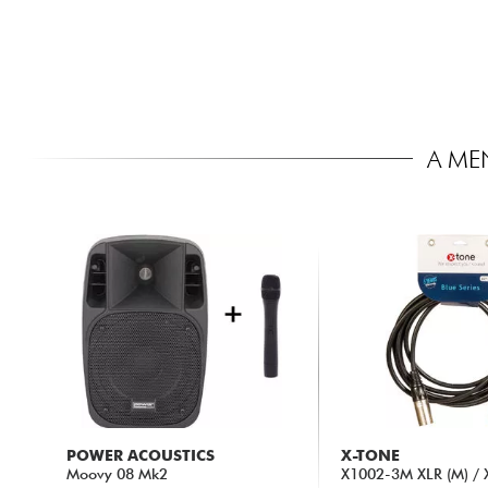
A ME
POWER ACOUSTICS
X-TONE
Moovy 08 Mk2
X1002-3M XLR (M) / X