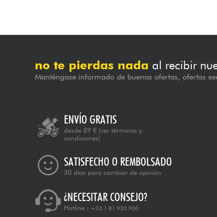
no te pierdas nada
al recibir nu
Manténgase informado de buenas ofertas, ofertas exc
ENVÍO GRATIS
desde 89 €
(ver términos y
condiciones)
SATISFECHO O REMBOLSADO
30 días para cambiar de opinión
¿NECESITAR CONSEJO?
Hotline :
+33 1 81 930 900