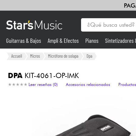
PAG
Guitarras & Bajos
Ampli & Efectos
Pianos
Sintetizadores
Guitarras & Bajos
Accueil
Micros
Micrófono de solapa
Dpa
Sintetizadores & samplers
DPA
KIT-4061-OP-IMK
★
★
★
★
★
★
★
★
★
★
Leer reseñas (0)
Accesorios relacionados
Productos
Micros
Luces
Violines y cuarteto