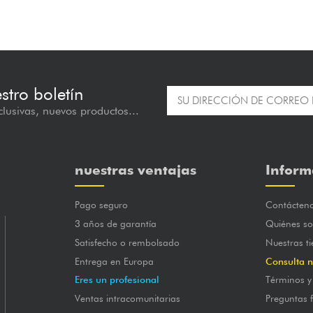
estro boletín
lusivas, nuevos productos...
nuestras ventajas
Inform
Pago seguro
Contácten
3 años de garantía
Quiénes s
Satisfecho o rembolsado
Nuestras t
Entrega en Europa
Consulta n
Eres un profesional
Términos y
Ventas intracomunitarias
Preguntas 