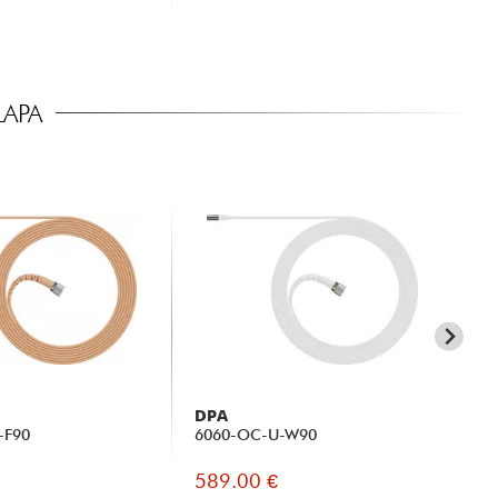
APA
DPA
DP
-F90
6060-OC-U-W90
Dp
589.00 €
60