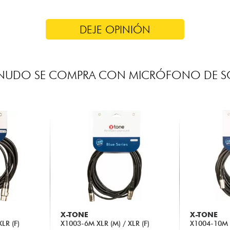
DEJE OPINIÓN
NUDO SE COMPRA CON MICRÓFONO DE S
X-TONE
X-TONE
LR (F)
X1003-6M XLR (M) / XLR (F)
X1004-10M X