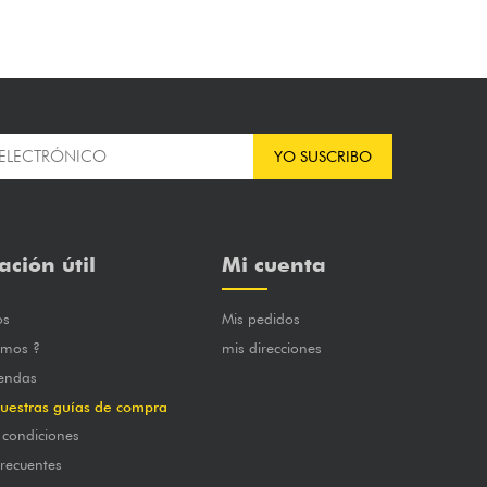
YO SUSCRIBO
ación útil
Mi cuenta
os
Mis pedidos
omos ?
mis direcciones
iendas
uestras guías de compra
 condiciones
frecuentes