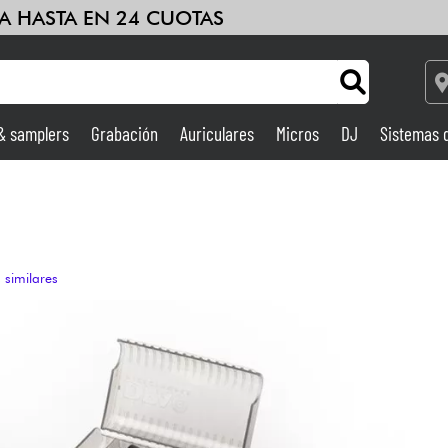
A HASTA EN 24 CUOTAS
 & samplers
Grabación
Auriculares
Micros
DJ
Sistemas 
Ampli & Efectos
Grabación
 similares
DJ
Batería y percusión
Niños