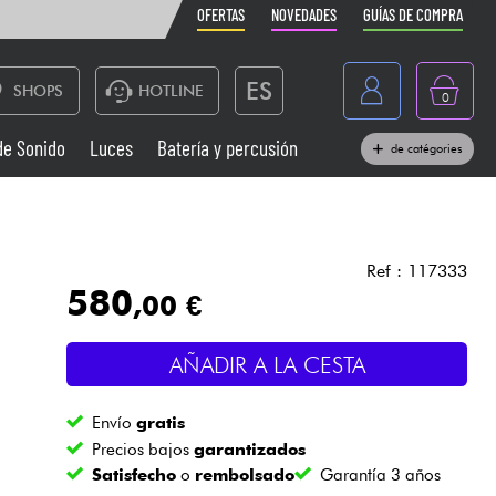
OFERTAS
NOVEDADES
GUÍAS DE COMPRA
ES
SHOPS
HOTLINE
0
France
de Sonido
Luces
Batería y percusión
de catégories
Belgique
Pianos
België
Auriculares
Deutschland
Ref : 117333
580
,00 €
Nederland
Sistemas de Sonido
English
AÑADIR A LA CESTA
Vientos
Envío
gratis
Cables & Acces.
Precios bajos
garantizados
Satisfecho
o
rembolsado
Garantía 3 años