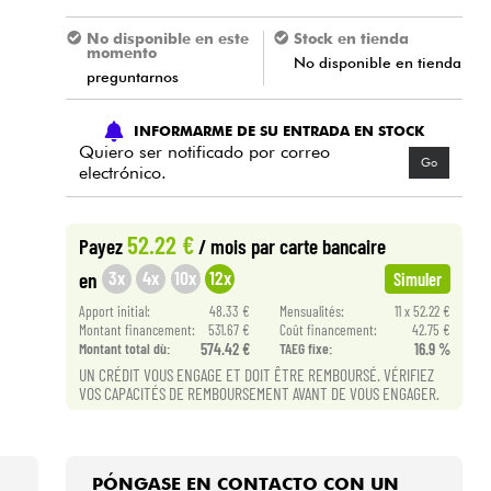
No disponible en este
Stock en tienda
momento
No disponible en tienda
preguntarnos
INFORMARME DE SU ENTRADA EN STOCK
Quiero ser notificado por correo
Go
electrónico.
52.22 €
Payez
/ mois
par carte bancaire
3x
4x
10x
12x
en
Simuler
Apport initial:
48.33 €
Mensualités:
11 x 52.22 €
Montant financement:
531.67 €
Coût financement:
42.75 €
Montant total dù:
574.42 €
TAEG fixe:
16.9 %
UN CRÉDIT VOUS ENGAGE ET DOIT ÊTRE REMBOURSÉ. VÉRIFIEZ
VOS CAPACITÉS DE REMBOURSEMENT AVANT DE VOUS ENGAGER.
PÓNGASE EN CONTACTO CON UN