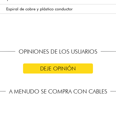
Espiral de cobre y plástico conductor
Cable MIDI plano, flexible y compacto
Conector DIN con cabezal flexible y ajustable: recto o en á
necesaria
Construcción robusta y duradera para una larga vida útil
Ideal para conexiones entre pedales de efectos MIDI de guit
MIDI
OPINIONES DE LOS USUARIOS
Disponible en longitudes de 28, 58 y 180 cm
DEJE OPINIÓN
A MENUDO SE COMPRA CON CABLES