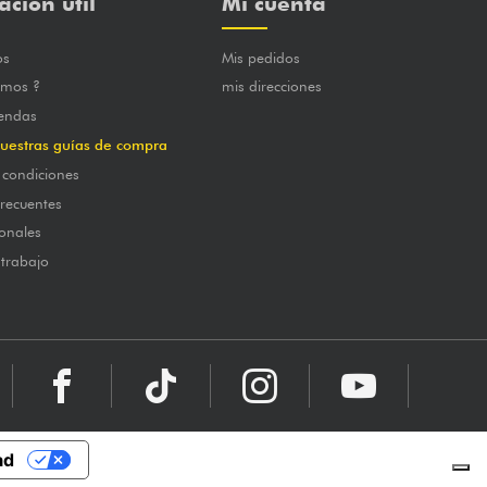
ación útil
Mi cuenta
os
Mis pedidos
omos ?
mis direcciones
iendas
uestras guías de compra
 condiciones
frecuentes
onales
 trabajo
ad