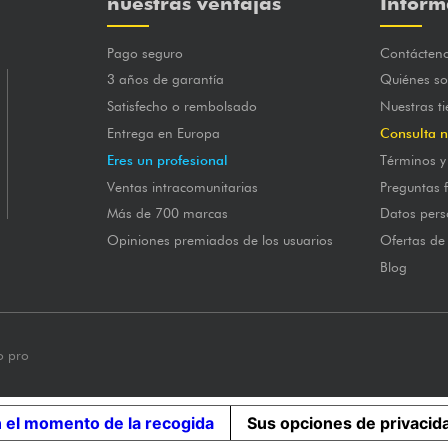
nuestras ventajas
Inform
Pago seguro
Contácten
3 años de garantía
Quiénes s
Satisfecho o rembolsado
Nuestras t
Entrega en Europa
Consulta n
Eres un profesional
Términos y
Ventas intracomunitarias
Preguntas 
Más de 700 marcas
Datos pers
Opiniones premiados de los usuarios
Ofertas de
Blog
o pro
n el momento de la recogida
Sus opciones de privacid