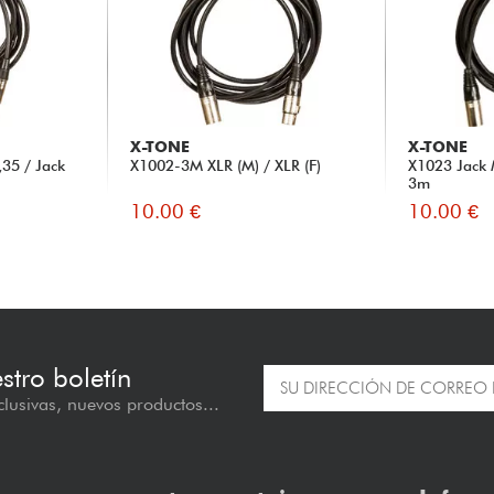
X-TONE
X-TONE
35 / Jack
X1002-3M XLR (M) / XLR (F)
X1023 Jack 
3m
10.00 €
10.00 €
estro boletín
lusivas, nuevos productos...