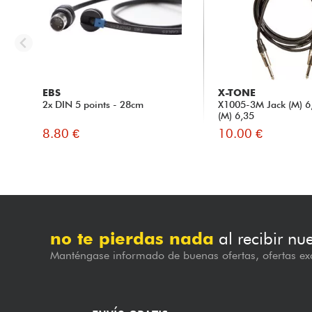
EBS
X-TONE
2x DIN 5 points - 28cm
X1005-3M Jack (M) 6,
(M) 6,35
8.80 €
10.00 €
no te pierdas nada
al recibir nu
Manténgase informado de buenas ofertas, ofertas exc