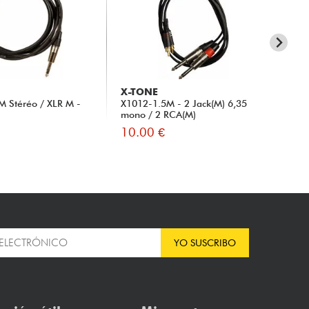
X-TONE
X-
M Stéréo / XLR M -
X1012-1.5M - 2 Jack(M) 6,35
2 
mono / 2 RCA(M)
3M
10.00 €
10
YO SUSCRIBO