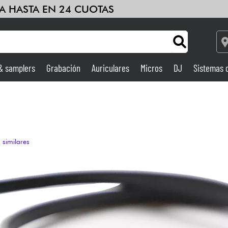
A HASTA EN 24 CUOTAS
 & samplers
Grabación
Auriculares
Micros
DJ
Sistemas 
Ampli & Efectos
Grabación
 similares
DJ
Batería y percusión
Niños