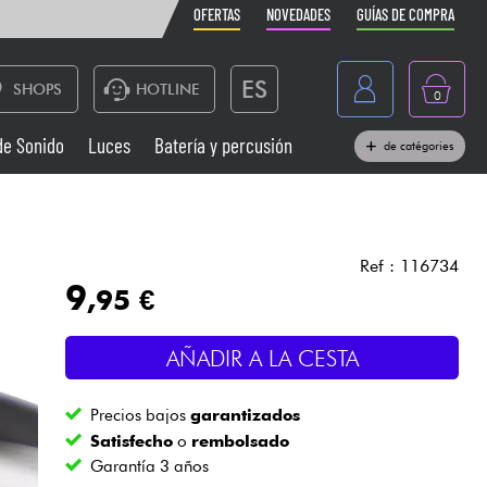
OFERTAS
NOVEDADES
GUÍAS DE COMPRA
ES
SHOPS
HOTLINE
0
France
de Sonido
Luces
Batería y percusión
de catégories
Belgique
Pianos
België
Auriculares
Deutschland
Ref : 116734
9
,95 €
Nederland
Sistemas de Sonido
English
AÑADIR A LA CESTA
Vientos
Precios bajos
garantizados
Cables & Acces.
Satisfecho
o
rembolsado
Garantía 3 años