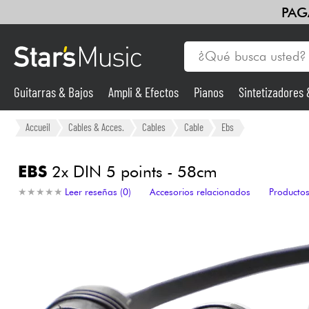
PAG
Guitarras & Bajos
Ampli & Efectos
Pianos
Sintetizadores
Guitarras & Bajos
Accueil
Cables & Acces.
Cables
Cable
Ebs
Sintetizadores & samplers
EBS
2x DIN 5 points - 58cm
★
★
★
★
★
★
★
★
★
★
Leer reseñas (0)
Accesorios relacionados
Productos
Micros
Luces
Violines y cuarteto