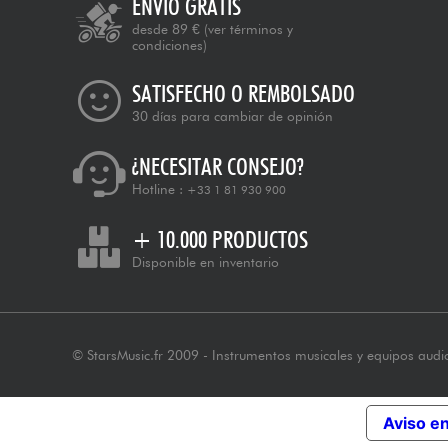
ENVÍO GRATIS
desde 89 €
(ver términos y
condiciones)
SATISFECHO O REMBOLSADO
30 días para cambiar de opinión
¿NECESITAR CONSEJO?
Hotline :
+33 1 81 930 900
+ 10.000 PRODUCTOS
Disponible en inventario
© StarsMusic.fr 2009 - Instrumentos musicales y equipos audi
Aviso e