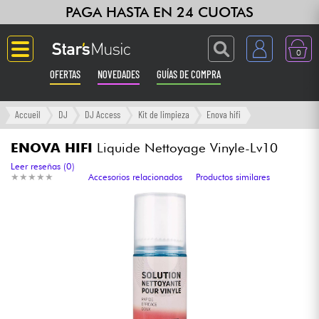
PAGA HASTA EN 24 CUOTAS
0
OFERTAS
NOVEDADES
GUÍAS DE COMPRA
Langue
Accueil
DJ
DJ Access
Kit de limpieza
Enova hifi
Guitarras & Bajos
ENOVA HIFI
Liquide Nettoyage Vinyle-Lv10
Leer reseñas (0)
★
★
★
★
★
★
★
★
★
★
Accesorios relacionados
Productos similares
Ampli & Efectos
Pianos
Sintetizadores & samplers
Grabación