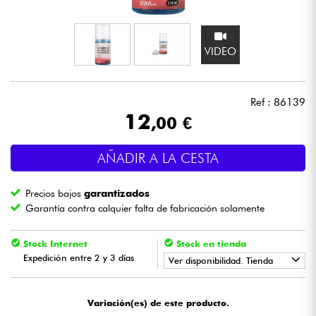
Auriculares
VIDEO
Micros
DJ
Ref : 86139
12
,00 €
Sistemas de Sonido
AÑADIR A LA CESTA
Luces
Precios bajos
garantizados
Batería y percusión
Garantía contra calquier falta de fabricación solamente
Vientos
Stock Internet
Stock en tienda
Expedición entre 2 y 3 días
Ver disponibilidad. Tienda
Violines y cuarteto
•
Star
'
S
Music
LILLE
Variación(es) de este producto.
Niños