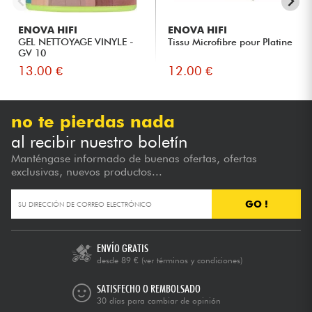
ENOVA HIFI
ENOVA HIFI
GEL NETTOYAGE VINYLE -
Tissu Microfibre pour Platine
GV 10
13.00 €
12.00 €
no te pierdas nada
al recibir nuestro boletín
Manténgase informado de buenas ofertas, ofertas
exclusivas, nuevos productos...
GO !
ENVÍO GRATIS
desde 89 €
(ver términos y condiciones)
SATISFECHO O REMBOLSADO
30 días para cambiar de opinión