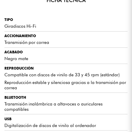
FICHA TÉCNICA
VERSÁTIL PARA TODOS LOS USOS
Puede utilizarlo con un sistema de alta fidelidad tradicional o
TIPO
mediante Bluetooth. Se adapta a su instalación y a sus hábitos
Giradiscos Hi-Fi
de escucha sin limitaciones.
ACCIONAMIENTO
Transmisión por correa
LO QUE NOS GUSTA / LO QUE HAY QUE SABER
ACABADO
Negro mate
- Sonido cálido típico de la transmisión por correa - Práctico
Bluetooth para una escucha inalámbrica inmediata - Útil
REPRODUCCIÓN
función USB para digitalizar su colección - Muy fácil de usar,
Compatible con discos de vinilo de 33 y 45 rpm (estándar)
ideal para principiantes - Diseño sobrio que se integra
Reproducción estable y silenciosa gracias a la transmisión por
fácilmente - Menos orientado a los audiófilos puros que los
correa
modelos de gama superior
BLUETOOTH
Transmisión inalámbrica a altavoces o auriculares
compatibles
PREGUNTAS FRECUENTES
USB
¿ES UN BUEN GIRADISCOS PARA PRINCIPIANTES?
Digitalización de discos de vinilo al ordenador
Sí, es fácil de usar y tiene todas las funciones esenciales que