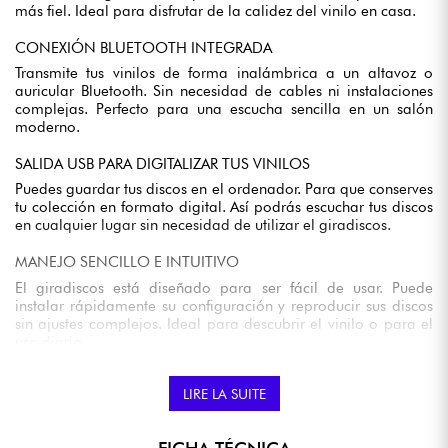
más fiel. Ideal para disfrutar de la calidez del vinilo en casa.
CONEXIÓN BLUETOOTH INTEGRADA
Transmite tus vinilos de forma inalámbrica a un altavoz o
auricular Bluetooth. Sin necesidad de cables ni instalaciones
complejas. Perfecto para una escucha sencilla en un salón
moderno.
SALIDA USB PARA DIGITALIZAR TUS VINILOS
Puedes guardar tus discos en el ordenador. Para que conserves
tu colección en formato digital. Así podrás escuchar tus discos
en cualquier lugar sin necesidad de utilizar el giradiscos.
MANEJO SENCILLO E INTUITIVO
El giradiscos está diseñado para ser fácil de usar. Puede
instalar rápidamente su configuración y reproducir sus discos
sin ajustes complejos. Ideal para descubrir el vinilo o para el
uso diario.
DISEÑO ELEGANTE Y DISCRETO
LIRE LA SUITE
Su acabado en negro mate se integra fácilmente en cualquier
interior. Es sobrio y moderno, tanto en un salón como en un
espacio dedicado a la música.