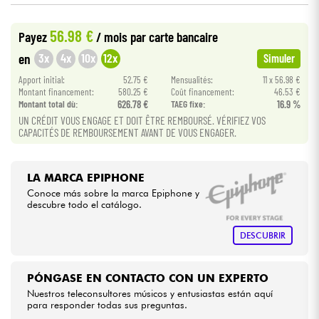
56.98 €
Cables & Acces.
Payez
/ mois
par carte bancaire
3x
4x
10x
12x
en
Simuler
HiFi
Apport initial:
52.75 €
Mensualités:
11 x 56.98 €
Montant financement:
580.25 €
Coût financement:
46.53 €
Montant total dù:
626.78 €
TAEG fixe:
16.9 %
Bundle
UN CRÉDIT VOUS ENGAGE ET DOIT ÊTRE REMBOURSÉ. VÉRIFIEZ VOS
CAPACITÉS DE REMBOURSEMENT AVANT DE VOUS ENGAGER.
Ver nuestras marcas
LA MARCA EPIPHONE
Conoce más sobre la marca Epiphone y
descubre todo el catálogo.
DESCUBRIR
PÓNGASE EN CONTACTO CON UN EXPERTO
Nuestros teleconsultores músicos y entusiastas están aquí
para responder todas sus preguntas.