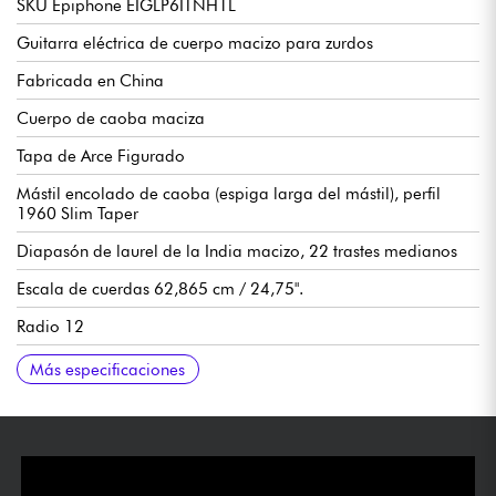
SKU Epiphone EIGLP6ITNH1L
Guitarra eléctrica de cuerpo macizo para zurdos
Fabricada en China
Cuerpo de caoba maciza
Tapa de Arce Figurado
Mástil encolado de caoba (espiga larga del mástil), perfil
1960 Slim Taper
Diapasón de laurel de la India macizo, 22 trastes medianos
Escala de cuerdas 62,865 cm / 24,75".
Radio 12
Anchura del mástil 1er traste 43 mm
Anchura mástil último traste 2.260
Pastillas de doble bobina calibradas Epiphone Probucker
1x volumen y 1x tono por pastilla, selector de pastillas de 3
Potenciómetros CTS 500k
Puente Epiphone LockTone Tune-O-Matic
Cordal Epiphone LockTone Stop Bar
Clavijas de afinación Grover Rotomatic 18:1
Cejuela Graphtec
Se vende con funda Epiphone Premium Gig Bag
Más especificaciones
posiciones