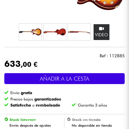
Auriculares
Micros
VIDEO
DJ
Sistemas de Sonido
Ref : 112885
633
,00 €
Luces
AÑADIR A LA CESTA
Batería y percusión
Envío
gratis
Vientos
Precios bajos
garantizados
Satisfecho
o
rembolsado
Garantía 3 años
Violines y cuarteto
Stock Internet
Stock en tienda
Envío después de ajustes
No disponible en tienda
Niños