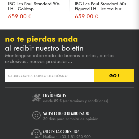
IBG Les Paul Standard 50s
IBG Les Paul Standard 60s
LH - Goldtop
Figured LH - ice tea bur...
659.00 €
659.00 €
no te pierdas nada
al recibir nuestro boletín
Manténgase informado de buenas ofertas, ofertas
exclusivas, nuevos productos...
GO !
ENVÍO GRATIS
desde 89 €
(ver términos y condiciones)
SATISFECHO O REMBOLSADO
30 días para cambiar de opinión
¿NECESITAR CONSEJO?
Hotline :
+33 1 81 930 900