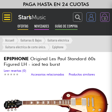
PAGA HASTA EN 24 CUOTAS
0
OFERTAS
NOVEDADES
GUÍAS DE COMPRA
Langue
Accueil
Guitarras & Bajos
Guitarra eléctrica
Guitarra eléctrica de corte único.
Epiphone
Guitarras & Bajos
EPIPHONE
Original Les Paul Standard 60s
Figured LH - iced tea burst
Ampli & Efectos
Leer reseñas (0)
★
★
★
★
★
★
★
★
★
★
Accesorios relacionados
Productos similares
Pianos
Sintetizadores & samplers
Grabación