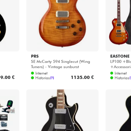
Bundle
Ver nuestras marcas
PRS
EASTONE
SE McCarty 594 Singlecut (Wing
LP100 +Bla
Tuners) - Vintage sunburst
+Accessori
Internet
Internet
9.00 €
1135.00 €
Historias
Historias
[?]
[