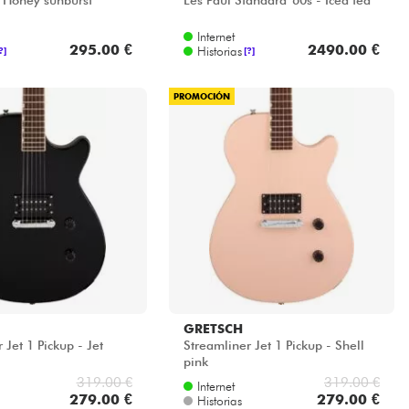
 Honey sunburst
Les Paul Standard '60s - Iced tea
Internet
295.00 €
2490.00 €
Historias
?]
[?]
PROMOCIÓN
GRETSCH
 Jet 1 Pickup - Jet
Streamliner Jet 1 Pickup - Shell
pink
319.00 €
319.00 €
Internet
279.00 €
279.00 €
Historias