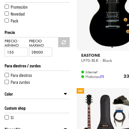
HiFi
DUESENBERG
Promoción
EASTMAN
Novedad
EASTONE
Pack
EPIPHONE
Precio
ESP
GIBSON
PRECIO
PRECIO
MÍNIMO
MÁXIMO
GODIN
GRETSCH
EASTONE
LP70-BLK - Black
GUILD
Para diestros / zurdos
HAGSTROM
Internet
Para diestros
IBANEZ
23
Historias
[?]
Para zurdos
JACKSON
JET GUITARS
SET
Color
KRAMER
LTD
Gris
Custom shop
PRS
Amarillo
SCHECTER
Naranja
Si
SIRE
Rosa