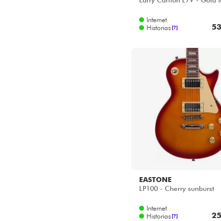
Larry Carlton L7V - Gold 
Internet
53
Historias
[?]
EASTONE
LP100 - Cherry sunburst
Internet
25
Historias
[?]