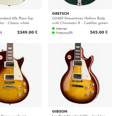
GRETSCH
andard 60s Plain Top
G2420 Streamliner Hollow Body
or - Classic white
with Chromatic II - Cadillac green
Internet
2349.00 €
545.00 €
Historias
?]
[?]
GIBSON