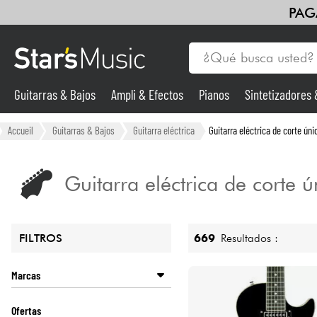
PAG
Guitarras & Bajos
Ampli & Efectos
Pianos
Sintetizadores
Guitarras & Bajos
Accueil
Guitarras & Bajos
Guitarra eléctrica
Guitarra eléctrica de corte úni
Sintetizadores & samplers
Guitarra eléctrica de corte ú
Micros
669
Resultados :
FILTROS
Luces
Marcas
Violines y cuarteto
CORT
Ofertas
D'ANGELICO