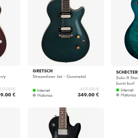
GRETSCH
SCHECTER
erry
Streamliner Jet - Gunmetal
Solo-II St
burst burl
19.00 €
439.00 €
Internet
Internet
9.00 €
349.00 €
Historias
Historias