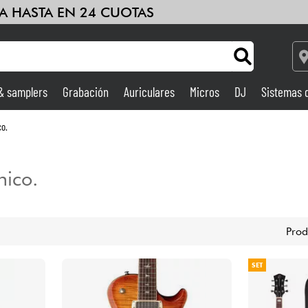
A HASTA EN 24 CUOTAS
 & samplers
Grabación
Auriculares
Micros
DJ
Sistemas 
Ampli & Efectos
co.
Grabación
nico.
DJ
Prod
Batería y percusión
SET
Niños