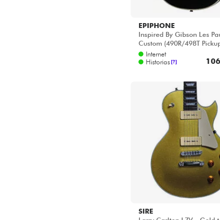
EPIPHONE
Inspired By Gibson Les Pa
Custom (490R/498T Pickup
Ebony
Internet
106
Historias
[?]
SIRE