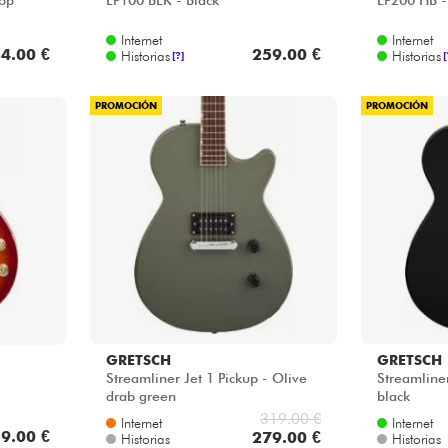
top
LP100 BLK - Black
LP200 HB -
Internet
Internet
4.00 €
259.00 €
Historias
Historias
[?]
[
PROMOCIÓN
PROMOCIÓN
GRETSCH
GRETSCH
Streamliner Jet 1 Pickup - Olive
Streamliner
drab green
black
319.00 €
Internet
Internet
9.00 €
279.00 €
Historias
Historias