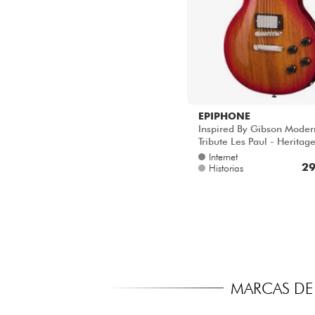
EPIPHONE
Inspired By Gibson Moder
Tribute Les Paul - Heritag
sunburst
Internet
29
Historias
MARCAS DE 