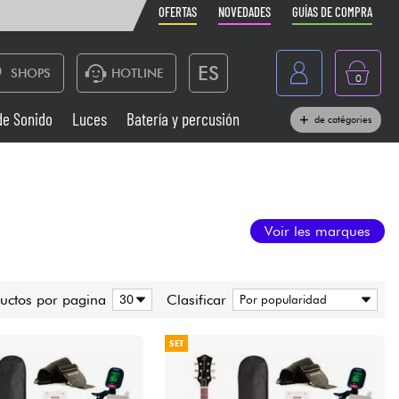
OFERTAS
NOVEDADES
GUÍAS DE COMPRA
ES
SHOPS
HOTLINE
0
France
de Sonido
Luces
Batería y percusión
de catégories
Belgique
Pianos
België
Auriculares
Deutschland
Voir les marques
Nederland
Sistemas de Sonido
English
uctos por pagina
Clasificar
Vientos
SET
Cables & Acces.