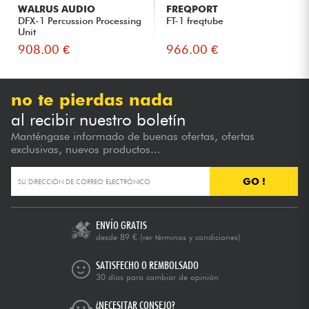
WALRUS AUDIO
FREQPORT
DFX-1 Percussion Processing
FT-1 freqtube
Unit
908.00 €
966.00 €
no te pierdas nada
al recibir nuestro boletín
Manténgase informado de buenas ofertas, ofertas
exclusivas, nuevos productos...
GO !
ENVÍO GRATIS
desde 89 €
(ver términos y condiciones)
SATISFECHO O REMBOLSADO
30 días para cambiar de opinión
¿NECESITAR CONSEJO?