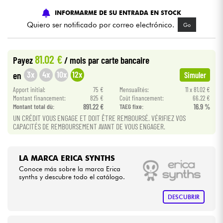
INFORMARME DE SU ENTRADA EN STOCK
Cables & Acces.
Quiero ser notificado por correo electrónico.
Go
HiFi
81.02 €
Payez
/ mois
par carte bancaire
3x
4x
10x
12x
en
Simuler
Bundle
Apport initial:
75 €
Mensualités:
11 x 81.02 €
Montant financement:
825 €
Coût financement:
66.22 €
Ver nuestras marcas
Montant total dù:
891.22 €
TAEG fixe:
16.9 %
UN CRÉDIT VOUS ENGAGE ET DOIT ÊTRE REMBOURSÉ. VÉRIFIEZ VOS
CAPACITÉS DE REMBOURSEMENT AVANT DE VOUS ENGAGER.
LA MARCA ERICA SYNTHS
Conoce más sobre la marca Erica
synths y descubre todo el catálogo.
DESCUBRIR