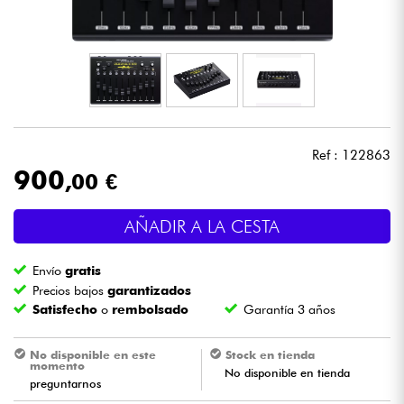
Auriculares
Micros
DJ
Ref : 122863
Sistemas de Sonido
900
,00 €
Luces
AÑADIR A LA CESTA
Batería y percusión
Envío
gratis
Precios bajos
garantizados
Vientos
Satisfecho
o
rembolsado
Garantía 3 años
Violines y cuarteto
No disponible en este
Stock en tienda
momento
No disponible en tienda
preguntarnos
Niños