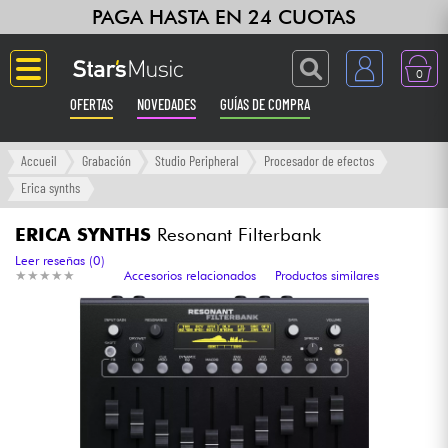
PAGA HASTA EN 24 CUOTAS
0
OFERTAS
NOVEDADES
GUÍAS DE COMPRA
Langue
Accueil
Grabación
Studio Peripheral
Procesador de efectos
Erica synths
Guitarras & Bajos
ERICA SYNTHS
Resonant Filterbank
Ampli & Efectos
Leer reseñas (0)
★
★
★
★
★
★
★
★
★
★
Accesorios relacionados
Productos similares
Pianos
Sintetizadores & samplers
Grabación