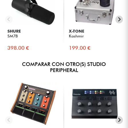
texturas y mezclas
Intérpretes en directo que deseen manipular el sonido en
tiempo real
Usuarios de sintetizadores, cajas de ritmos o sistemas
modulares
SHURE
X-TONE
Usuarios intermedios y avanzados que buscan un
SM7B
Kashmir
procesador creativo
398.00 €
199.00 €
COMPARAR CON OTRO(S) STUDIO
PERIPHERAL