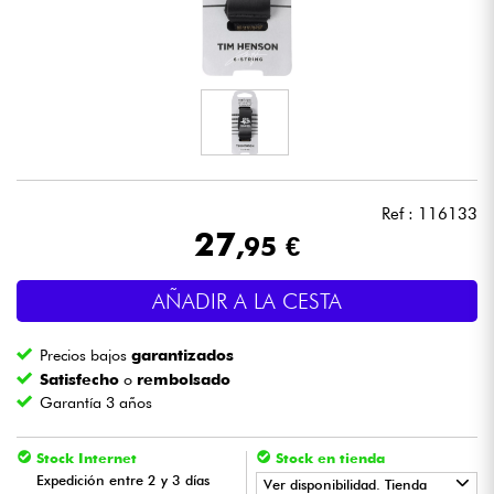
Auriculares
Micros
DJ
Sistemas de Sonido
Ref : 116133
27
,95 €
Luces
AÑADIR A LA CESTA
Batería y percusión
Precios bajos
garantizados
Vientos
Satisfecho
o
rembolsado
Garantía 3 años
Violines y cuarteto
Stock Internet
Stock en tienda
Expedición entre 2 y 3 días
Ver disponibilidad. Tienda
Niños