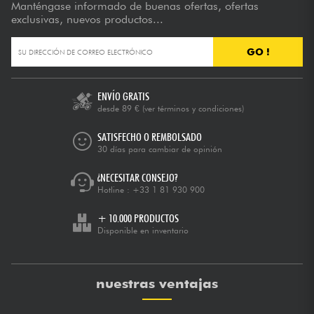
Manténgase informado de buenas ofertas, ofertas
exclusivas, nuevos productos...
GO !
ENVÍO GRATIS
desde 89 €
(ver términos y condiciones)
SATISFECHO O REMBOLSADO
30 días para cambiar de opinión
¿NECESITAR CONSEJO?
Hotline :
+33 1 81 930 900
+ 10.000 PRODUCTOS
Disponible en inventario
nuestras ventajas