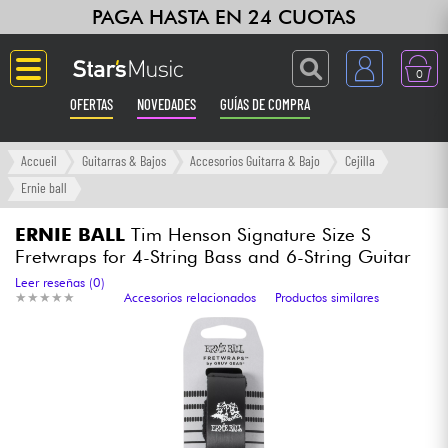
PAGA HASTA EN 24 CUOTAS
0
OFERTAS
NOVEDADES
GUÍAS DE COMPRA
Langue
Accueil
Guitarras & Bajos
Accesorios Guitarra & Bajo
Cejilla
Ernie ball
Guitarras & Bajos
ERNIE BALL
Tim Henson Signature Size S
Fretwraps for 4-String Bass and 6-String Guitar
Ampli & Efectos
Leer reseñas (0)
★
★
★
★
★
★
★
★
★
★
Accesorios relacionados
Productos similares
Pianos
Sintetizadores & samplers
Grabación