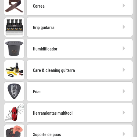
Correa
Auriculares
Micros
Grip guitarra
DJ
Humidificador
Sistemas de Sonido
Care & cleaning guitarra
Luces
Batería y percusión
Púas
Vientos
Herramientas multitool
Violines y cuarteto
Soporte de púas
Niños