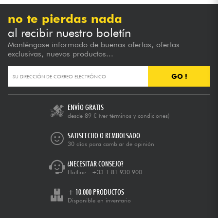
no te pierdas nada
al recibir nuestro boletín
Manténgase informado de buenas ofertas, ofertas
exclusivas, nuevos productos...
GO !
ENVÍO GRATIS
desde 89 €
(ver términos y condiciones)
SATISFECHO O REMBOLSADO
30 días para cambiar de opinión
¿NECESITAR CONSEJO?
Hotline :
+33 1 81 930 900
+ 10.000 PRODUCTOS
Disponible en inventario