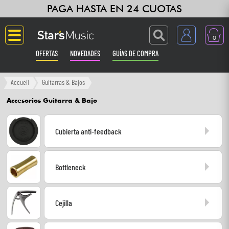
PAGA HASTA EN 24 CUOTAS
0
OFERTAS
NOVEDADES
GUÍAS DE COMPRA
Langue
Accueil
Guitarras & Bajos
Accesorios Guitarra & Bajo
Guitarras & Bajos
Cubierta anti-feedback
Ampli & Efectos
Pianos
Bottleneck
Sintetizadores & samplers
Cejilla
Grabación