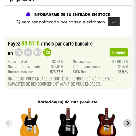
Cables & Acces.
INFORMARME DE SU ENTRADA EN STOCK
Quiero ser notificado por correo electrónico.
Go
HiFi
88.67 €
Payez
/ mois
par carte bancaire
Bundle
3x
4x
10x
12x
en
Simuler
Ver nuestras marcas
Apport initial:
82.08 €
Mensualités:
11 x 88.67 €
Montant financement:
902.92 €
Coût financement:
72.45 €
Montant total dù:
975.37 €
TAEG fixe:
16.9 %
UN CRÉDIT VOUS ENGAGE ET DOIT ÊTRE REMBOURSÉ. VÉRIFIEZ VOS
CAPACITÉS DE REMBOURSEMENT AVANT DE VOUS ENGAGER.
Variación(es) de este producto.