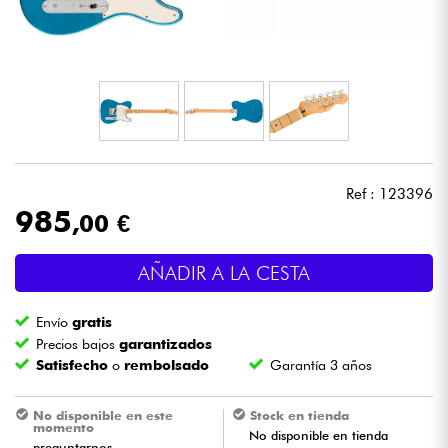
Auriculares
Micros
DJ
Sistemas de Sonido
Ref : 123396
985
,00 €
Luces
AÑADIR A LA CESTA
Batería y percusión
Envío
gratis
Vientos
Precios bajos
garantizados
Satisfecho
o
rembolsado
Garantía 3 años
Violines y cuarteto
No disponible en este
Stock en tienda
momento
No disponible en tienda
Niños
preguntarnos