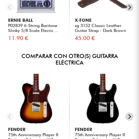
ERNIE BALL
X-TONE
P02839 6-String Baritone
xg 3152 Classic Leather
Slinky 5/8 Scale Elecric ...
Guitar Strap - Dark Brown
11.90 €
45.00 €
COMPARAR CON OTRO(S) GUITARRA
ELÉCTRICA
FENDER
FENDER
75th Anniversary Player II
75th Anniversary Player II