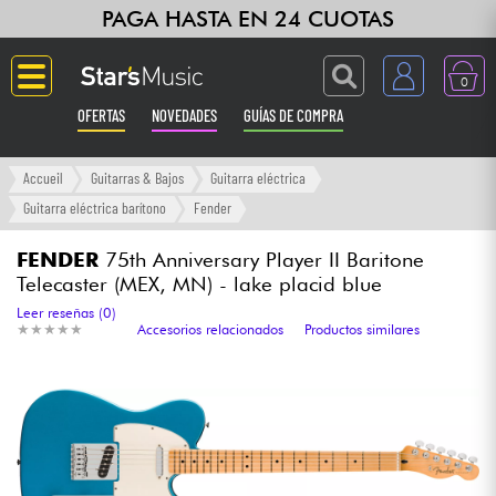
PAGA HASTA EN 24 CUOTAS
0
OFERTAS
NOVEDADES
GUÍAS DE COMPRA
Langue
Accueil
Guitarras & Bajos
Guitarra eléctrica
Guitarra eléctrica barítono
Fender
Guitarras & Bajos
FENDER
75th Anniversary Player II Baritone
Telecaster (MEX, MN) - lake placid blue
Ampli & Efectos
Leer reseñas (0)
★
★
★
★
★
★
★
★
★
★
Accesorios relacionados
Productos similares
Pianos
Sintetizadores & samplers
Grabación