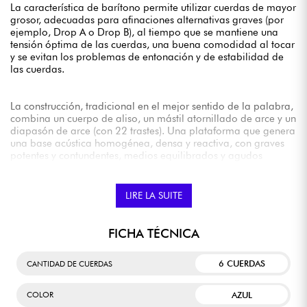
La característica de barítono permite utilizar cuerdas de mayor
grosor, adecuadas para afinaciones alternativas graves (por
ejemplo, Drop A o Drop B), al tiempo que se mantiene una
tensión óptima de las cuerdas, una buena comodidad al tocar
y se evitan los problemas de entonación y de estabilidad de
las cuerdas.
La construcción, tradicional en el mejor sentido de la palabra,
combina un cuerpo de aliso, un mástil atornillado de arce y un
diapasón de arce (con 22 trastes). Una plataforma que genera
una base acústica homogénea, densa y reactiva, con graves
potentes y contundentes, medios equilibrados y agudos
dinámicos y cristalinos.
En cuanto a la comodidad, es inmejorable, con un tacto muy
agradable (perfil del mástil «Modern C», radio de 9,5", trastes
LIRE LA SUITE
medium-jumbo, anchura del mástil en la cejuela de 42,8 mm).
FICHA TÉCNICA
Las pastillas de bobina simple Fender Player Series Alnico V
producen sonidos tan clásicos como sólidos, con graves
6 CUERDAS
CANTIDAD DE CUERDAS
detallados, medios musicales, agudos brillantes, un volumen
de salida y una potencia notables.
AZUL
COLOR