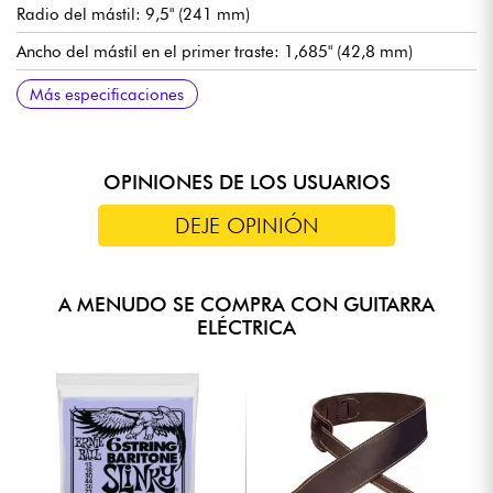
Radio del mástil: 9,5" (241 mm)
Ancho del mástil en el primer traste: 1,685" (42,8 mm)
Pastillas de bobina simple Fender Player Series Alnico V
Volumen
Tono
Selector de pastillas de 3 posiciones
Puente Fender 6-Saddle String-Through-Body Tele® con
Clavijas de afinación Fender ClassicGear
Acabado del cuerpo: poliéster brillante
Acabado del mástil: uretano satinado
Afinación de fábrica: Si-Si (cuerdas Fender de acero
Más especificaciones
selletas de acero en bloque
niquelado, calibres .013-.062)
OPINIONES DE LOS USUARIOS
DEJE OPINIÓN
A MENUDO SE COMPRA CON GUITARRA
ELÉCTRICA