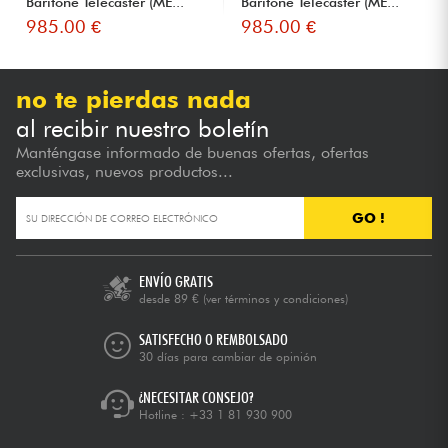
Baritone Telecaster (ME...
Baritone Telecaster (ME...
985.00 €
985.00 €
no te pierdas nada
al recibir nuestro boletín
Manténgase informado de buenas ofertas, ofertas
exclusivas, nuevos productos...
GO !
ENVÍO GRATIS
desde 89 €
(ver términos y condiciones)
SATISFECHO O REMBOLSADO
30 días para cambiar de opinión
¿NECESITAR CONSEJO?
Hotline :
+33 1 81 930 900