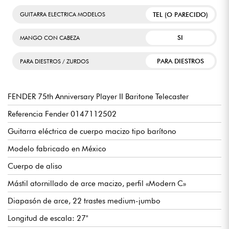
La 75th Anniversary Player II Baritone Telecaster será, por
TEL (O PARECIDO)
GUITARRA ELECTRICA MODELOS
tanto, una elección acertada para los músicos a los que les
guste experimentar con el sonido, por ejemplo, en estilos
como el surf o el garage rock.
SI
MANGO CON CABEZA
En términos más generales, gustará a los incondicionales de la
marca estadounidense, desde el principiante exigente hasta el
guitarrista más experimentado, que busquen un instrumento
PARA DIESTROS
PARA DIESTROS / ZURDOS
de calidad para ampliar de forma inteligente su arsenal.
FENDER 75th Anniversary Player II Baritone Telecaster
Referencia Fender 0147112502
Guitarra eléctrica de cuerpo macizo tipo barítono
Modelo fabricado en México
Cuerpo de aliso
Mástil atornillado de arce macizo, perfil «Modern C»
Diapasón de arce, 22 trastes medium-jumbo
Longitud de escala: 27"