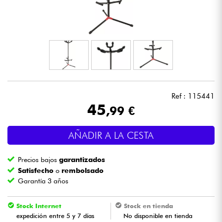
Auriculares
Micros
DJ
Sistemas de Sonido
Ref : 115441
45
,99 €
Luces
AÑADIR A LA CESTA
Batería y percusión
Precios bajos
garantizados
Vientos
Satisfecho
o
rembolsado
Garantía 3 años
Violines y cuarteto
Stock Internet
Stock en tienda
expedición entre 5 y 7 días
No disponible en tienda
Niños