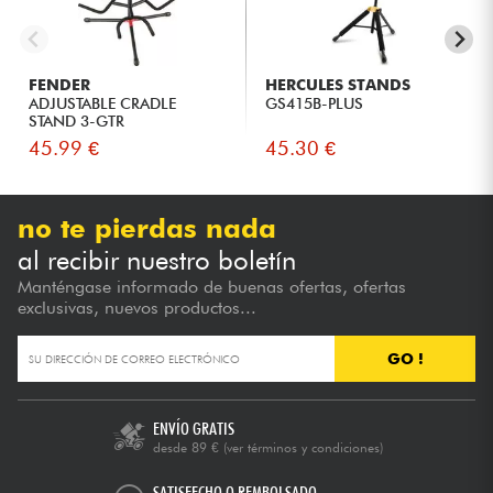
FENDER
HERCULES STANDS
ADJUSTABLE CRADLE
GS415B-PLUS
STAND 3-GTR
45.99 €
45.30 €
no te pierdas nada
al recibir nuestro boletín
Manténgase informado de buenas ofertas, ofertas
exclusivas, nuevos productos...
GO !
ENVÍO GRATIS
desde 89 €
(ver términos y condiciones)
SATISFECHO O REMBOLSADO