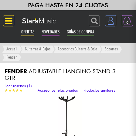
PAGA HASTA EN 24 CUOTAS
0
OFERTAS
NOVEDADES
GUÍAS DE COMPRA
Langue
Accueil
Guitarras & Bajos
Accesorios Guitarra & Bajo
Soportes
Fender
Guitarras & Bajos
FENDER
ADJUSTABLE HANGING STAND 3-
GTR
Ampli & Efectos
Leer reseñas (1)
★
★
★
★
★
★
★
★
★
★
Accesorios relacionados
Productos similares
Pianos
Sintetizadores & samplers
Grabación