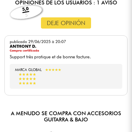
OPINIONES DE LOS USUARIOS : 1 AVISO
5,0
5
DEJE OPINIÓN
publicado 29/06/2025 à 20:07
ANTHONY D.
Compra certificada
Support très pratique et de bonne facture.
MARCA GLOBAL
★
★
★
★
★
★
★
★
★
★
★
★
★
★
★
★
★
★
★
★
★
★
★
★
★
★
★
★
★
★
★
★
★
★
★
★
★
★
★
★
A MENUDO SE COMPRA CON ACCESORIOS
GUITARRA & BAJO