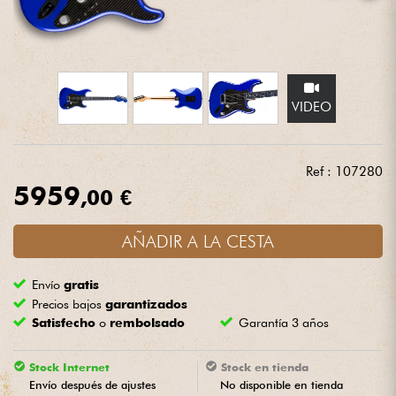
Auriculares
Micros
VIDEO
DJ
Sistemas de Sonido
Ref : 107280
5959
,00 €
Luces
AÑADIR A LA CESTA
Batería y percusión
Envío
gratis
Vientos
Precios bajos
garantizados
Satisfecho
o
rembolsado
Garantía 3 años
Violines y cuarteto
Stock Internet
Stock en tienda
Envío después de ajustes
No disponible en tienda
Niños