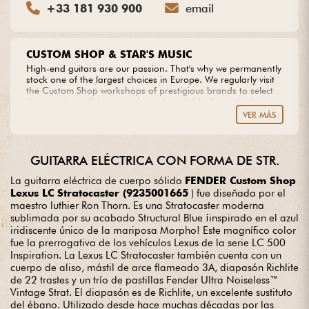
+33 181 930 900
email
CUSTOM SHOP & STAR'S MUSIC
High-end guitars are our passion. That's why we permanently
stock one of the largest choices in Europe. We regularly visit
the Custom Shop workshops of prestigious brands to select
the most beautiful pieces of wood available, from which we
create our own models. Do you dream of an extraordinary
VER MÁS
guitar? Entrust us with your project with complete peace of
mind.
GUITARRA ELÉCTRICA CON FORMA DE STR.
La guitarra eléctrica de cuerpo sólido
FENDER Custom Shop
Lexus LC Stratocaster (9235001665
) fue diseñada por el
maestro luthier Ron Thorn. Es una Stratocaster moderna
sublimada por su acabado Structural Blue ¡inspirado en el azul
iridiscente único de la mariposa Morpho! Este magnífico color
fue la prerrogativa de los vehículos Lexus de la serie LC 500
Inspiration. La Lexus LC Stratocaster también cuenta con un
cuerpo de aliso, mástil de arce flameado 3A, diapasón Richlite
de 22 trastes y un trío de pastillas Fender Ultra Noiseless™
Vintage Strat. El diapasón es de Richlite, un excelente sustituto
del ébano. Utilizado desde hace muchas décadas por las