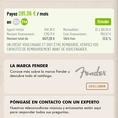
281.36 €
Cables & Acces.
Payez
/ mois
12x
24x
en
Simuler
HiFi
Apport initial:
248.29 €
Mensualités:
23 x 281.36 €
Montant financement:
5710.71 €
Coût financement:
760.57 €
Montant total dù:
6471.28 €
TAEG fixe:
13.6 %
Bundle
UN CRÉDIT VOUS ENGAGE ET DOIT ÊTRE REMBOURSÉ. VÉRIFIEZ VOS
CAPACITÉS DE REMBOURSEMENT AVANT DE VOUS ENGAGER.
Ver nuestras marcas
LA MARCA FENDER
Conoce más sobre la marca Fender y
descubre todo el catálogo.
DESCUBRIR
PÓNGASE EN CONTACTO CON UN EXPERTO
Nuestros teleconsultores músicos y entusiastas están aquí
para responder todas sus preguntas.