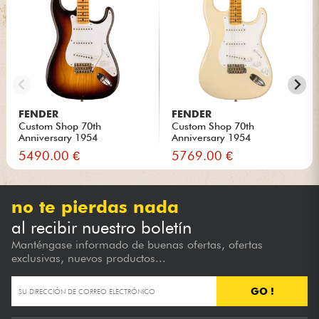
FENDER
FENDER
Custom Shop 70th
Custom Shop 70th
Anniversary 1954
Anniversary 1954
Stratocaster Ltd...
Stratocaster #XN...
5490.00 €
5769.00 €
no te pierdas nada
al recibir nuestro boletín
Manténgase informado de buenas ofertas, ofertas
exclusivas, nuevos productos...
GO !