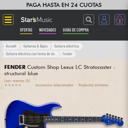
PAGA HASTA EN 24 CUOTAS
0
OFERTAS
NOVEDADES
GUÍAS DE COMPRA
Langue
Accueil
Guitarras & Bajos
Guitarra eléctrica
Guitarra eléctrica con forma de str.
Fender
Guitarras & Bajos
FENDER
Custom Shop Lexus LC Stratocaster -
structural blue
Ampli & Efectos
Leer reseñas (0)
★
★
★
★
★
★
★
★
★
★
Accesorios relacionados
Productos similares
Pianos
Sintetizadores & samplers
Grabación