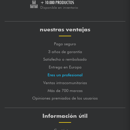
+ 10.000 PRODUCTOS
MARCA GLOBAL
★
★
★
★
★
★
★
★
★
★
Disponible en inventario
★
★
★
★
★
★
★
★
★
★
SONORIDADES
★
★
★
★
★
★
★
★
★
★
LONGEVIDAD
publicado 11/02/2020 à 11:18
nuestras ventajas
FLORENCE P.
Des cordes au top ! Elles sont à un prix au top également
Pago seguro
3 años de garantía
MARCA GLOBAL
★
★
★
★
★
★
★
★
★
★
★
★
★
★
★
★
★
★
★
★
SONORIDADES
Satisfecho o rembolsado
★
★
★
★
★
★
★
★
★
★
LONGEVIDAD
Entrega en Europa
Eres un profesional
publicado 04/10/2019 à 13:04
JULIEN E.
Ventas intracomunitarias
Les bonnes cordes c'est celle la et oui à ce prix je les
Más de 700 marcas
changes tout les 15 jours
????????
Opiniones premiados de los usuarios
MARCA GLOBAL
★
★
★
★
★
★
★
★
★
★
Información útil
★
★
★
★
★
★
★
★
★
★
SONORIDADES
★
★
★
★
★
★
★
★
★
★
LONGEVIDAD