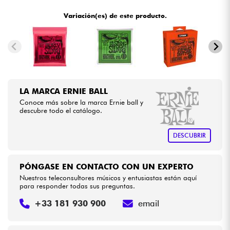
•
ACOUSTIC BY
Star
'
S
Music
Variación(es) de este producto.
•
Cables & Acces.
LA PÉDALE BY
Star
'
S
Music
•
METAL GUITAR BY
Star
'
S
Music
HiFi
•
Star
'
S
Music
BRUGES
Bundle
LA MARCA ERNIE BALL
•
Star
'
S
Music
BRUXELLES
Conoce más sobre la marca Ernie ball y
Ver nuestras marcas
descubre todo el catálogo.
•
Star
'
S
Music
LILLE
DESCUBRIR
•
Star
'
S
Music
LYON
•
PÓNGASE EN CONTACTO CON UN EXPERTO
Star
'
S
Music
PARIS
Nuestros teleconsultores músicos y entusiastas están aquí
para responder todas sus preguntas.
+33 181 930 900
email