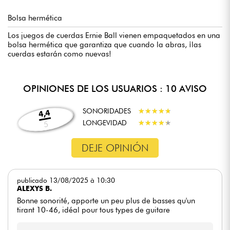
Bolsa hermética
Los juegos de cuerdas Ernie Ball vienen empaquetados en una
bolsa hermética que garantiza que cuando la abras, ¡las
cuerdas estarán como nuevas!
OPINIONES DE LOS USUARIOS : 10 AVISO
SONORIDADES
★
★
★
★
★
★
★
★
★
★
4,4
LONGEVIDAD
★
★
★
★
★
★
★
★
★
★
5
DEJE OPINIÓN
publicado 13/08/2025 à 10:30
ALEXYS B.
Bonne sonorité, apporte un peu plus de basses qu'un
tirant 10-46, idéal pour tous types de guitare