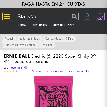
PAGA HASTA EN 24 CUOTAS
0
OFERTAS
NOVEDADES
GUÍAS DE COMPRA
Langue
Accueil
Guitarras & Bajos
Cuerdas Guitarra & Bajo
Cuerdas guitarra eléctrica
Ernie ball
Guitarras & Bajos
ERNIE BALL
Electric (6) 2223 Super Slinky 09-
42 - juego de cuerdas
Ampli & Efectos
Leer reseñas (10)
★
★
★
★
★
★
★
★
★
★
Accesorios relacionados
Productos similares
Pianos
Sintetizadores & samplers
Grabación