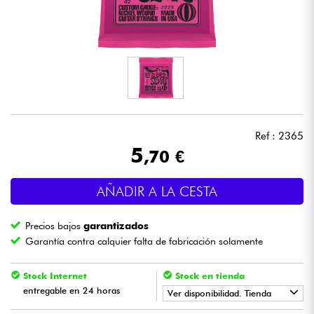
Auriculares
Micros
DJ
Sistemas de Sonido
Ref : 2365
5
,70 €
Luces
AÑADIR A LA CESTA
Batería y percusión
Precios bajos
garantizados
Vientos
Garantía contra calquier falta de fabricación solamente
Violines y cuarteto
Stock Internet
Stock en tienda
entregable en 24 horas
Ver disponibilidad. Tienda
Niños