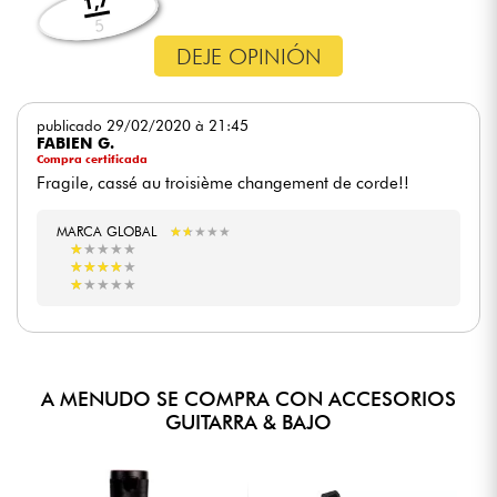
1,7
5
DEJE OPINIÓN
publicado 29/02/2020 à 21:45
FABIEN G.
Compra certificada
Fragile, cassé au troisième changement de corde!!
MARCA GLOBAL
★
★
★
★
★
★
★
★
★
★
★
★
★
★
★
★
★
★
★
★
★
★
★
★
★
★
★
★
★
★
★
★
★
★
★
★
★
★
★
★
A MENUDO SE COMPRA CON ACCESORIOS
GUITARRA & BAJO