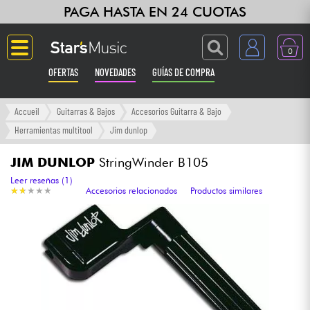
PAGA HASTA EN 24 CUOTAS
0
OFERTAS
NOVEDADES
GUÍAS DE COMPRA
Langue
Accueil
Guitarras & Bajos
Accesorios Guitarra & Bajo
Herramientas multitool
Jim dunlop
Guitarras & Bajos
JIM DUNLOP
StringWinder B105
Ampli & Efectos
Leer reseñas (1)
★
★
★
★
★
★
★
★
★
★
Accesorios relacionados
Productos similares
Pianos
Sintetizadores & samplers
Grabación