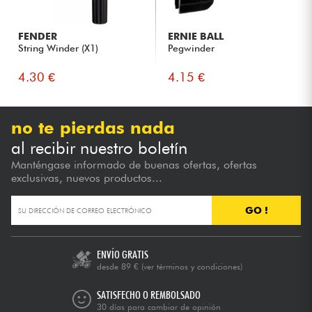
FENDER
ERNIE BALL
String Winder (X1)
Pegwinder
4.30 €
4.15 €
no te pierdas nada
al recibir nuestro boletín
Manténgase informado de buenas ofertas, ofertas
exclusivas, nuevos productos...
GO !
ENVÍO GRATIS
desde 89 €
(ver términos y condiciones)
SATISFECHO O REMBOLSADO
30 días para cambiar de opinión