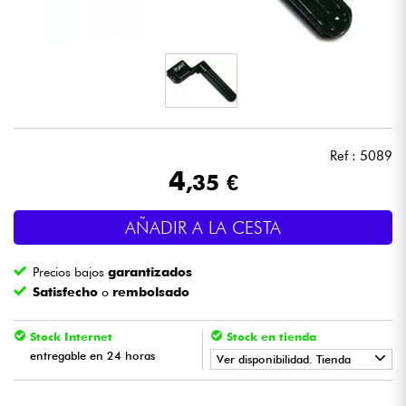
Auriculares
Micros
DJ
Ref : 5089
Sistemas de Sonido
4
,35 €
Luces
AÑADIR A LA CESTA
Batería y percusión
Precios bajos
garantizados
Satisfecho
o
rembolsado
Vientos
Stock Internet
Stock en tienda
Violines y cuarteto
entregable en 24 horas
Ver disponibilidad. Tienda
•
Star
'
S
Music
BORDEAUX
Niños