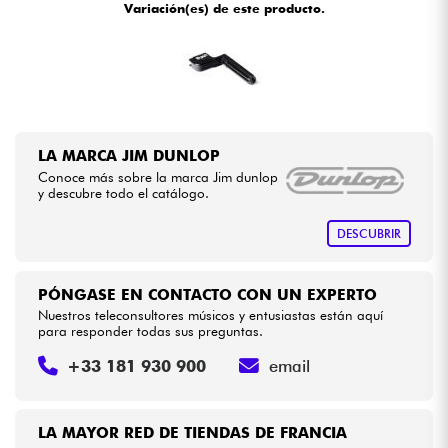
Variación(es) de este producto.
•
Star
'
S
Music
BRUXELLES
Cables & Acces.
•
Star
'
S
Music
LILLE
HiFi
•
Star
'
S
Music
LYON
Bundle
LA MARCA JIM DUNLOP
•
Star
'
S
Music
PARIS
Conoce más sobre la marca Jim dunlop
y descubre todo el catálogo.
Ver nuestras marcas
•
Star
'
S
Music
TOULOUSE
DESCUBRIR
PÓNGASE EN CONTACTO CON UN EXPERTO
Nuestros teleconsultores músicos y entusiastas están aquí
para responder todas sus preguntas.
+33 181 930 900
email
LA MAYOR RED DE TIENDAS DE FRANCIA