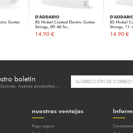
D'ADDARIO
D'ADDARI
tric Guitar
XS Nickel Coated Electric Guitar
XS Nickel Co
Strings, 09-46 Su...
Strings, 11-
14.90 €
14.90 €
estro boletín
lusivas, nuevos productos...
nuestras ventajas
Inform
Pago seguro
Contácten