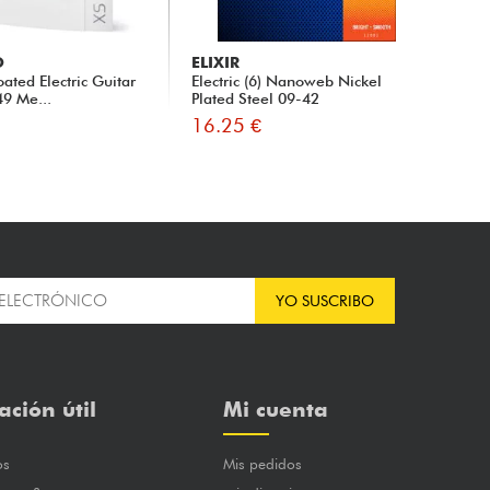
O
ELIXIR
EL
ated Electric Guitar
Electric (6) Nanoweb Nickel
190
49 Me...
Plated Steel 09-42
Op
16.25 €
14
YO SUSCRIBO
ación útil
Mi cuenta
os
Mis pedidos