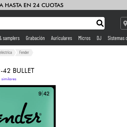
A HASTA EN 24 CUOTAS
 & samplers
Grabación
Auriculares
Micros
DJ
Sistemas 
Ampli & Efectos
eléctrica
Fender
Grabación
-42 BULLET
 similares
DJ
Batería y percusión
Niños