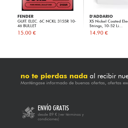
FENDER
D'ADDARIO
GUIT. ELEC. 6C NCKL 3155R 10-
XS Nickel Coated Elec
46 BULLET
Strings, 10-52 Li...
15.00 €
14.90 €
no te pierdas nada
al recibir nu
Manténgase informado de buenas ofertas, ofertas exc
ENVÍO GRATIS
desde 89 €
(ver términos y
condiciones)