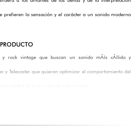
 atraerá a los amantes de los bends y de la interpretación
e prefieren la sensación y el carácter a un sonido moderno
E PRODUCTO
es y rock vintage que buscan un sonido mÃ¡s cÃ¡lido y
er y Telecaster que quieran optimizar el comportamiento del
 comodidad al tocar y bends más suaves.
l intermedio y avanzado que buscan una alternativa más
 modernas estándar.
la sensación y la respuesta de las cuerdas vintage sin
d de la afinación.