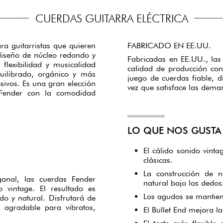
CUERDAS GUITARRA ELÉCTRICA
a guitarristas que quieren
FABRICADO EN EE.UU.
 diseño de núcleo redondo y
Fabricadas en EE.UU., las
lexibilidad y musicalidad
calidad de producción con
uilibrado, orgánico y más
juego de cuerdas fiable, d
esivos. Es una gran elección
vez que satisface las deman
s Fender con la comodidad
LO QUE NOS GUSTA 
El cálido sonido vinta
clásicas.
La construcción de 
onal, las cuerdas Fender
natural bajo los dedos
 vintage. El resultado es
Los agudos se mantiene
o y natural. Disfrutará de
 agradable para vibratos,
El Bullet End mejora l