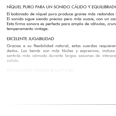
NÍQUEL PURO PARA UN SONIDO CÁLIDO Y EQUILIBRAD
El bobinado de níquel puro produce graves más redondos 
El sonido sigue siendo preciso pero más suave, con un car
Esta firma sonora es perfecta para amplis de válvulas, crun
temperamento vintage.
EXCELENTE JUGABILIDAD
Gracias a su flexibilidad natural, estas cuerdas requier
dedos. Los bends son más fáciles y expresivos, incluso
sentirás más cómodo durante largas sesiones de interpre
solista.
TECNOLOGÍA FENDER BULLET END
La tecnología patentada Fender Bullet End mejora el contac
de las guitarras Fender compatibles. El resultado es
afinación y un sustain más suave. Esto es especialmente in
de Stratocaster equipadas con vibrato sincronizado.