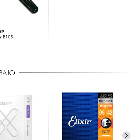
OP
r B105
BAJO