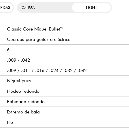
ERDAS
LIGHT
CALIBRA
Classic Core Níquel Bullet™
Cuerdas para guitarra eléctrica
6
.009 - .042
.009 / .011 / .016 / .024 / .032 / .042
Níquel puro
Núcleo redondo
Bobinado redondo
Extremo de bala
No