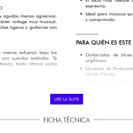
El tacto más flexible
expresiva.
O
Ideal para músicos qu
y agudos menos agresivos.
y comprimido.
ácter vintage muy musical.
ches ligeros y guitarras con
PARA QUIÉN ES EST
en menos esfuerzo bajo los
Guitarristas de blu
 con cuerdas estándar. Te
orgÃ¡nico.
tación, tanto rítmica como
Usuarios de Stratocast
vibrato Fender.
Músicos que prefieren
to con el bloque de vibrato
Guitarristas de nive
 una mayor estabilidad de
musical a las cuerdas
LIRE LA SUITE
teresante para los usuarios
Aquellos que desean 
sacrificar la estabilida
FICHA TÉCNICA