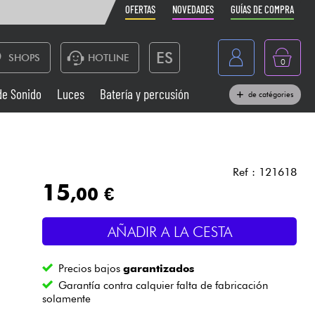
OFERTAS
NOVEDADES
GUÍAS DE COMPRA
ES
SHOPS
HOTLINE
0
France
de Sonido
Luces
Batería y percusión
de catégories
Belgique
Pianos
België
Auriculares
Deutschland
Ref : 121618
15
,00 €
Nederland
Sistemas de Sonido
English
AÑADIR A LA CESTA
Vientos
Precios bajos
garantizados
Cables & Acces.
Garantía contra calquier falta de fabricación
solamente