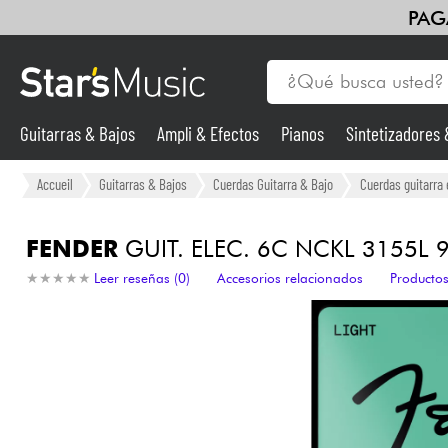
PAG
Guitarras & Bajos
Ampli & Efectos
Pianos
Sintetizadores
Guitarras & Bajos
Accueil
Guitarras & Bajos
Cuerdas Guitarra & Bajo
Cuerdas guitarra 
Sintetizadores & samplers
FENDER
GUIT. ELEC. 6C NCKL 3155L 9
★
★
★
★
★
★
★
★
★
★
Leer reseñas (0)
Accesorios relacionados
Productos
Micros
Luces
Violines y cuarteto