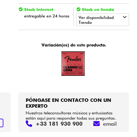
Stock Internet
Stock en tienda
entregable en 24 horas
Ver disponibilidad.
Tienda
•
LA PÉDALE BY
Star
'
S
Music
Variación(es) de este producto.
•
Star
'
S
Music
BORDEAUX
•
Star
'
S
Music
BRUXELLES
•
Star
'
S
Music
LILLE
•
Star
'
S
Music
LYON
PÓNGASE EN CONTACTO CON UN
•
Star
'
S
Music
PARIS
EXPERTO
Nuestros teleconsultores músicos y entusiastas
•
están aquí para responder todas sus preguntas.
Star
'
S
Music
TOULOUSE
+33 181 930 900
email
S