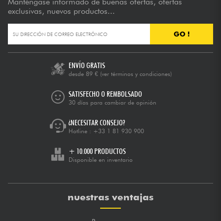
Manténgase informado de buenas ofertas, ofertas
exclusivas, nuevos productos...
GO !
ENVÍO GRATIS
desde 89 €
(ver términos y condiciones)
SATISFECHO O REMBOLSADO
30 días para cambiar de opinión
¿NECESITAR CONSEJO?
Hotline :
+33 1 81 930 900
+ 10.000 PRODUCTOS
Disponible en inventario
nuestras ventajas