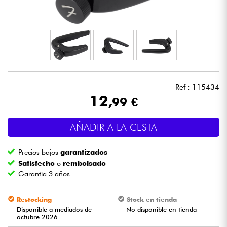
Auriculares
Micros
DJ
Ref : 115434
Sistemas de Sonido
12
,99 €
Luces
AÑADIR A LA CESTA
Batería y percusión
Precios bajos
garantizados
Satisfecho
o
rembolsado
Vientos
Garantía 3 años
Violines y cuarteto
Restocking
Stock en tienda
Disponible a mediados de
No disponible en tienda
octubre 2026
Niños