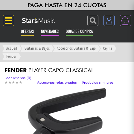
PAGA HASTA EN 24 CUOTAS
0
OFERTAS
NOVEDADES
GUÍAS DE COMPRA
Langue
Accueil
Guitarras & Bajos
Accesorios Guitarra & Bajo
Cejilla
Fender
Guitarras & Bajos
FENDER
PLAYER CAPO CLASSICAL
Ampli & Efectos
Leer reseñas (0)
★
★
★
★
★
★
★
★
★
★
Accesorios relacionados
Productos similares
Pianos
Sintetizadores & samplers
Grabación