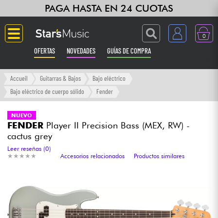
PAGA HASTA EN 24 CUOTAS
0
OFERTAS
NOVEDADES
GUÍAS DE COMPRA
Langue
Accueil
Guitarras & Bajos
Bajo eléctrico
Bajo eléctrico de cuerpo sólido
Fender
Guitarras & Bajos
NUEVO
FENDER
Player II Precision Bass (MEX, RW) -
Ampli & Efectos
cactus grey
Leer reseñas (0)
Pianos
★
★
★
★
★
★
★
★
★
★
Accesorios relacionados
Productos similares
Sintetizadores & samplers
Grabación