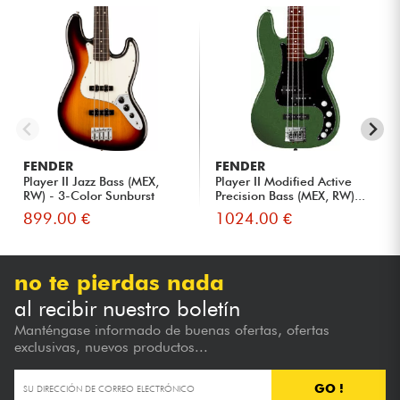
FENDER
FENDER
Player II Jazz Bass (MEX,
Player II Modified Active
RW) - 3-Color Sunburst
Precision Bass (MEX, RW)...
899.00 €
1024.00 €
no te pierdas nada
al recibir nuestro boletín
Manténgase informado de buenas ofertas, ofertas
exclusivas, nuevos productos...
GO !