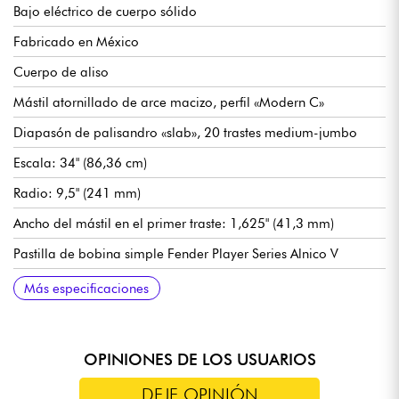
Bajo eléctrico de cuerpo sólido
Fabricado en México
Cuerpo de aliso
Mástil atornillado de arce macizo, perfil «Modern C»
Diapasón de palisandro «slab», 20 trastes medium-jumbo
Escala: 34" (86,36 cm)
Radio: 9,5" (241 mm)
Ancho del mástil en el primer traste: 1,625" (41,3 mm)
Pastilla de bobina simple Fender Player Series Alnico V
Volumen general
Tono general
Puente Fender Standard de 4 selletas
Clavijas de afinación Fender Standard
Acabado del cuerpo: poliéster brillante
Acabado del mástil: uretano satinado
Más especificaciones
OPINIONES DE LOS USUARIOS
DEJE OPINIÓN