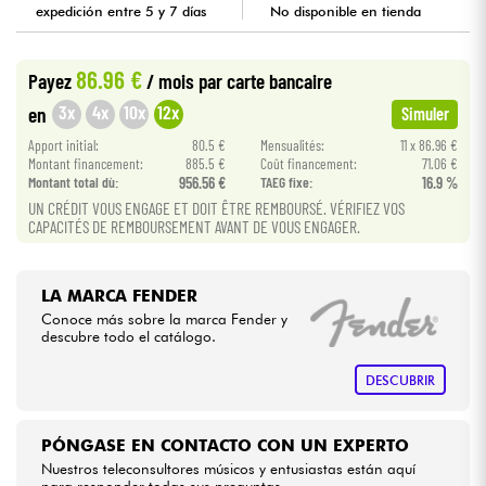
expedición entre 5 y 7 días
No disponible en tienda
Cables & Acces.
86.96 €
Payez
/ mois
par carte bancaire
3x
4x
10x
12x
HiFi
en
Simuler
Apport initial:
80.5 €
Mensualités:
11 x 86.96 €
Montant financement:
885.5 €
Coût financement:
71.06 €
Bundle
Montant total dù:
956.56 €
TAEG fixe:
16.9 %
UN CRÉDIT VOUS ENGAGE ET DOIT ÊTRE REMBOURSÉ. VÉRIFIEZ VOS
Ver nuestras marcas
CAPACITÉS DE REMBOURSEMENT AVANT DE VOUS ENGAGER.
LA MARCA FENDER
Conoce más sobre la marca Fender y
descubre todo el catálogo.
DESCUBRIR
PÓNGASE EN CONTACTO CON UN EXPERTO
Nuestros teleconsultores músicos y entusiastas están aquí
para responder todas sus preguntas.