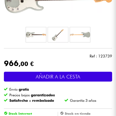
Auriculares
Micros
DJ
Sistemas de Sonido
Ref : 123739
Luces
966
,00 €
Batería y percusión
AÑADIR A LA CESTA
Vientos
Envío
gratis
Precios bajos
garantizados
Satisfecho
o
rembolsado
Garantía 3 años
Violines y cuarteto
Stock Internet
Stock en tienda
Niños