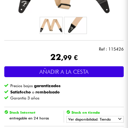
Auriculares
Micros
DJ
Ref : 115426
Sistemas de Sonido
22
,99 €
Luces
AÑADIR A LA CESTA
Batería y percusión
Precios bajos
garantizados
Satisfecho
o
rembolsado
Vientos
Garantía 3 años
Violines y cuarteto
Stock Internet
Stock en tienda
entregable en 24 horas
Ver disponibilidad. Tienda
Niños