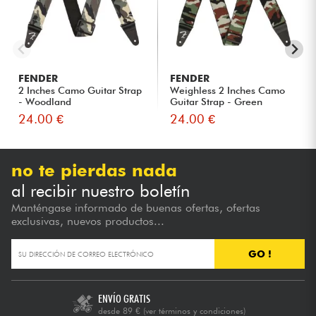
FENDER
FENDER
2 Inches Camo Guitar Strap
Weighless 2 Inches Camo
- Woodland
Guitar Strap - Green
24.00 €
24.00 €
no te pierdas nada
al recibir nuestro boletín
Manténgase informado de buenas ofertas, ofertas
exclusivas, nuevos productos...
GO !
ENVÍO GRATIS
desde 89 €
(ver términos y condiciones)