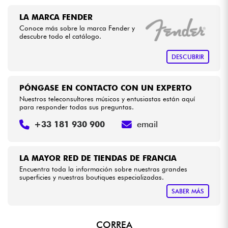
•
Star
'
S
Music
BORDEAUX
LA MARCA FENDER
Cables & Acces.
Conoce más sobre la marca Fender y
descubre todo el catálogo.
HiFi
DESCUBRIR
Bundle
PÓNGASE EN CONTACTO CON UN EXPERTO
Nuestros teleconsultores músicos y entusiastas están aquí
Ver nuestras marcas
para responder todas sus preguntas.
+33 181 930 900
email
LA MAYOR RED DE TIENDAS DE FRANCIA
Encuentra toda la información sobre nuestras grandes
superficies y nuestras boutiques especializadas.
SABER MÁS
CORREA