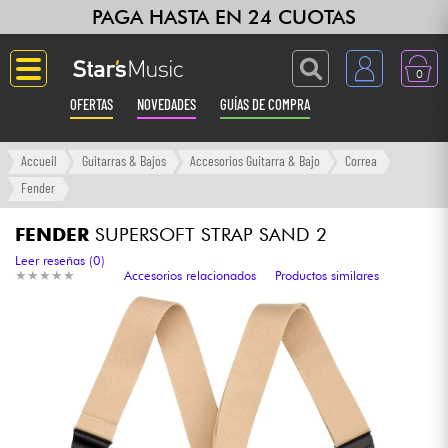
PAGA HASTA EN 24 CUOTAS
0
OFERTAS
NOVEDADES
GUÍAS DE COMPRA
Langue
Accueil
Guitarras & Bajos
Accesorios Guitarra & Bajo
Correa
Fender
Guitarras & Bajos
FENDER
SUPERSOFT STRAP SAND 2
Ampli & Efectos
Leer reseñas (0)
★
★
★
★
★
★
★
★
★
★
Accesorios relacionados
Productos similares
Pianos
Sintetizadores & samplers
Grabación