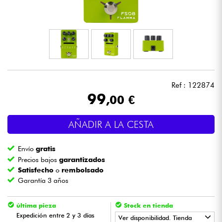
Auriculares
Micros
DJ
Ref : 122874
Sistemas de Sonido
99
,00 €
Luces
AÑADIR A LA CESTA
Batería y percusión
Envío
gratis
Precios bajos
garantizados
Vientos
Satisfecho
o
rembolsado
Garantía 3 años
Violines y cuarteto
última pieza
Stock en tienda
Expedición entre 2 y 3 días
Ver disponibilidad. Tienda
Niños