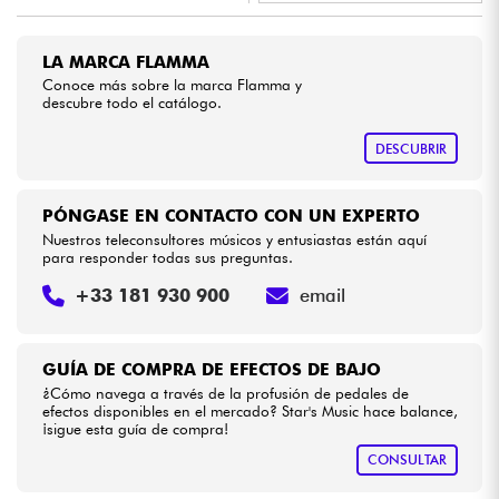
•
Star
'
S
Music
LILLE
Cables & Acces.
LA MARCA FLAMMA
Conoce más sobre la marca Flamma y
descubre todo el catálogo.
HiFi
DESCUBRIR
Bundle
PÓNGASE EN CONTACTO CON UN EXPERTO
Ver nuestras marcas
Nuestros teleconsultores músicos y entusiastas están aquí
para responder todas sus preguntas.
+33 181 930 900
email
GUÍA DE COMPRA DE EFECTOS DE BAJO
¿Cómo navega a través de la profusión de pedales de
efectos disponibles en el mercado? Star's Music hace balance,
¡sigue esta guía de compra!
CONSULTAR