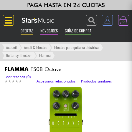
PAGA HASTA EN 24 CUOTAS
0
OFERTAS
NOVEDADES
GUÍAS DE COMPRA
Langue
Accueil
Ampli & Efectos
Efectos para guitarra eléctrica
Guitar synthesizer
Flamma
Guitarras & Bajos
FLAMMA
FS08 Octave
Ampli & Efectos
Leer reseñas (0)
★
★
★
★
★
★
★
★
★
★
Accesorios relacionados
Productos similares
Pianos
Sintetizadores & samplers
Grabación