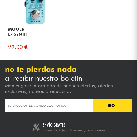
MOOER
E7 SYNTH
99.00 €
no te pierdas nada
al recibir nuestro boletín
Manténgase informado de buenas ofertas, ofertas
exclusivas, nuevos productos...
GO !
ENVÍO GRATIS
desde 89 €
(ver términos y condiciones)