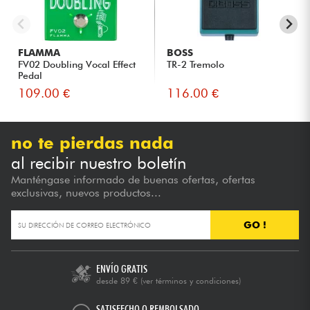
FLAMMA
BOSS
FV02 Doubling Vocal Effect
TR-2 Tremolo
Pedal
109.00 €
116.00 €
no te pierdas nada
al recibir nuestro boletín
Manténgase informado de buenas ofertas, ofertas
exclusivas, nuevos productos...
GO !
ENVÍO GRATIS
desde 89 €
(ver términos y condiciones)
SATISFECHO O REMBOLSADO