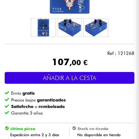
Auriculares
Micros
DJ
Ref : 121268
Sistemas de Sonido
107
,00 €
Luces
AÑADIR A LA CESTA
Batería y percusión
Envío
gratis
Precios bajos
garantizados
Vientos
Satisfecho
o
rembolsado
Garantía 3 años
Violines y cuarteto
última pieza
Stock en tienda
Expedición entre 2 y 3 días
No disponible en tienda
Niños