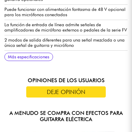
Puede funcionar con alimentación fantasma de 48 V opcional
para los micrófonos conectados
La función de entrada de línea admite señales de
amplificadores de micrófono externos o pedales de la serie FV
2 modos de salida diferentes para una señal mezclada o una
única señal de guitarra y micrófono
Entrada de guitarra 1/4'' mono (valor de impedancia: 1M
Toma de audio mono de 1/4'' para salida de guitarra (valor
MIC Toma de entrada balanceada XLR (valor de impedancia:
Salida XLR Toma de salida balanceada XLR (valor de
Fuente de alimentación incluida (9 V CC)
Consumo de corriente 1,5 A
86,6 x 125 x 60 mm
0,371 kg
Manual en inglés: https://tinyurl.com/55wm72hu
Más especificaciones
ohmios)
de impedancia: 100 ohmios)
2,14 k ohmios)
impedancia: 300 ohmios)
OPINIONES DE LOS USUARIOS
DEJE OPINIÓN
A MENUDO SE COMPRA CON EFECTOS PARA
GUITARRA ELÉCTRICA