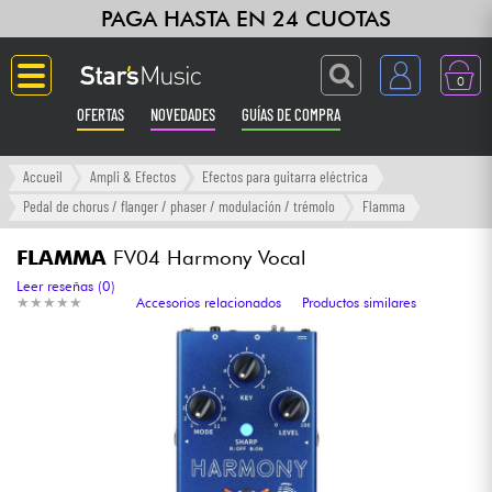
PAGA HASTA EN 24 CUOTAS
0
OFERTAS
NOVEDADES
GUÍAS DE COMPRA
Langue
Accueil
Ampli & Efectos
Efectos para guitarra eléctrica
Pedal de chorus / flanger / phaser / modulación / trémolo
Flamma
Guitarras & Bajos
FLAMMA
FV04 Harmony Vocal
Ampli & Efectos
Leer reseñas (0)
★
★
★
★
★
★
★
★
★
★
Accesorios relacionados
Productos similares
Pianos
Sintetizadores & samplers
Grabación